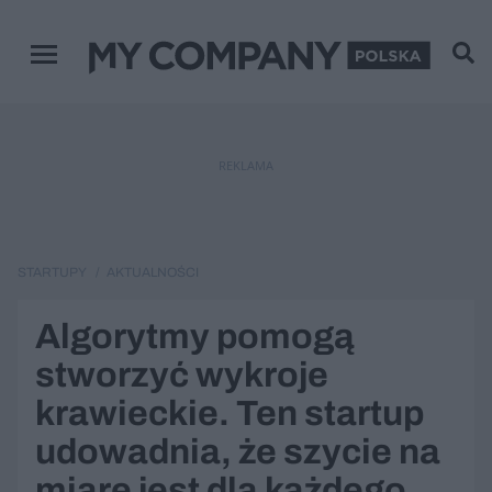
Menu główne
REKLAMA
STARTUPY
AKTUALNOŚCI
Algorytmy pomogą
stworzyć wykroje
krawieckie. Ten startup
udowadnia, że szycie na
miarę jest dla każdego