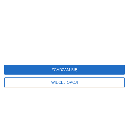
Koniec palenia kolekcji.
Masz pomysł na startup?
Nowe prawo UE uderza w
Sprawdź go z praktykami
fast fashion i marki
na PARP Future Camp
luksusowe
ZGADZAM SIĘ
WIĘCEJ OPCJI
Ponad 44 mln zł na rozwój
30 mln zł na technologie
kompetencji w sektorach
dual use. PARP otwiera
przyszłości. Startuje
nowy nabór dla startupów
nabór w PARP