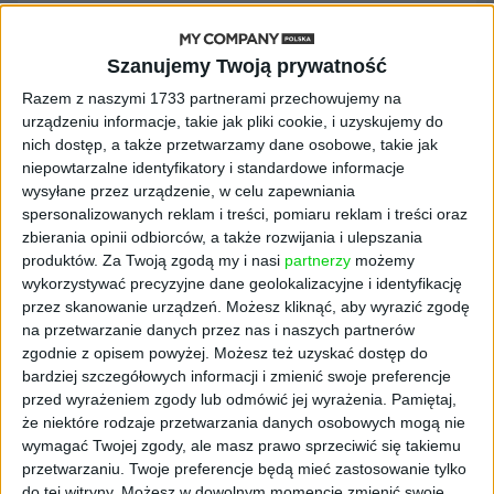
– Moje doświadczenia ze szkoły kroju i szycia
pokazały mi, ile satysfakcji daje samodzielne
Szanujemy Twoją prywatność
tworzenie ubrań, ale też jak dużą barierą
bywają wykroje: ich dobór, dopasowanie do
Razem z naszymi 1733 partnerami przechowujemy na
urządzeniu informacje, takie jak pliki cookie, i uzyskujemy do
sylwetki, przygotowanie do druku czy
nich dostęp, a także przetwarzamy dane osobowe, takie jak
zrozumienie instrukcji. Późniejsze badania
niepowtarzalne identyfikatory i standardowe informacje
potwierdziły, że nie było to wyłącznie moje
wysyłane przez urządzenie, w celu zapewniania
odczucie.
37 proc. osób szyjących wskazuje
spersonalizowanych reklam i treści, pomiaru reklam i treści oraz
dopasowanie wykroju do sylwetki jako
zbierania opinii odbiorców, a także rozwijania i ulepszania
trudność
, 35 proc. ma problem z
produktów.
Za Twoją zgodą my i nasi
partnerzy
możemy
przygotowaniem go do druku lub krojenia, a
wykorzystywać precyzyjne dane geolokalizacyjne i identyfikację
przez skanowanie urządzeń. Możesz kliknąć, aby wyrazić zgodę
30 proc. ze zrozumieniem instrukcji. Chcemy
na przetwarzanie danych przez nas i naszych partnerów
pokazać, że szycie nie musi być trudne,
zgodnie z opisem powyżej. Możesz też uzyskać dostęp do
hermetyczne ani zarezerwowane tylko dla
bardziej szczegółowych informacji i zmienić swoje preferencje
zaawansowanych – dodaje
Marta Zagożdżon.
przed wyrażeniem zgody lub odmówić jej wyrażenia.
Pamiętaj,
że niektóre rodzaje przetwarzania danych osobowych mogą nie
Technologia w służbie
wymagać Twojej zgody, ale masz prawo sprzeciwić się takiemu
przetwarzaniu. Twoje preferencje będą mieć zastosowanie tylko
do tej witryny. Możesz w dowolnym momencie zmienić swoje