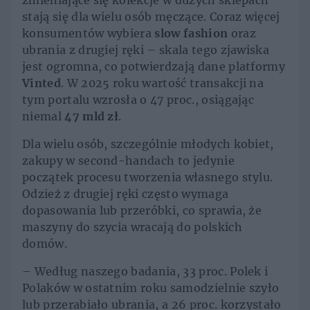
zmieniające się kolekcje w dużych sklepach
stają się dla wielu osób męczące. Coraz więcej
konsumentów wybiera
slow fashion
oraz
ubrania z drugiej ręki – skala tego zjawiska
jest ogromna, co potwierdzają dane platformy
Vinted
. W 2025 roku wartość transakcji na
tym portalu wzrosła o 47 proc., osiągając
niemal
47 mld zł
.
Dla wielu osób, szczególnie młodych kobiet,
zakupy w second-handach to jedynie
początek procesu tworzenia własnego stylu.
Odzież z drugiej ręki często wymaga
dopasowania lub przeróbki, co sprawia, że
maszyny do szycia wracają do polskich
domów.
– Według naszego badania, 33 proc. Polek i
Polaków w ostatnim roku samodzielnie szyło
lub przerabiało ubrania, a 26 proc. korzystało