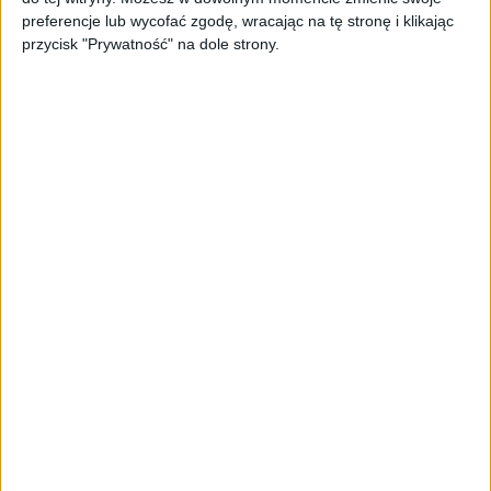
krawiectwa
preferencje lub wycofać zgodę, wracając na tę stronę i klikając
przycisk "Prywatność" na dole strony.
WearMeUp.Club stworzyło rozwiązanie, które
eliminuje te trudności. Użytkownik wybiera
model, podaje swoje wymiary, a system
generuje
gotowy wykrój krawiecki na miarę
do pobrania w kilku formatach (A4, A3 lub
ploterowym). To cyfrowe wsparcie sprawia, że
ubranie jest idealnie dopasowane do
konkretnej sylwetki.
– W naszym autorskim rozwiązaniu
algorytmy wspierają automatyzację oraz
personalizację wykrojów. To nie jest
popularne generative AI tworzące obrazki.
Kluczowa jest tutaj użyteczność: geometria,
konstrukcja odzieży, proporcje i
matematyczna logika wykroju. Efektem ma
być plik, z którego rzeczywiście można uszyć