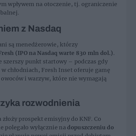
m wpływem na otoczenie, tj. ograniczenie
balnej.
niem z Nasdaq
ani są menedżerowie, którzy
resh (IPO na Nasdaq warte 830 mln dol.)
.
e szerszy punkt startowy – podczas gdy
h w chłodniach, Fresh Inset oferuje gamę
 owoców i warzyw, które nie wymagają
yzyka rozwodnienia
a złoży prospekt emisyjny do KNF. Co
ie polegało wyłącznie na
dopuszczeniu do
 nie planuje nowej emisji przed debiutem,