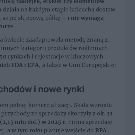
pomocą
naklejek, etykiet czy elementów
m działa na każdym etapie łańcucha dostaw
, aż po sklepową półkę – i
nie wymaga
turze
.
na świecie zaadaptowała metodę znaną z
innych kategorii produktów roślinnych.
50 rynkach
i rejestracje w kluczowych
ich FDA i EPA
, a także w Unii Europejskiej
chodów i nowe rynki
em pełnej komercjalizacji. Skala wzrostu
 przychody ze sprzedaży skoczyły z
ok. 31
 (2,15 mln dol.) w 2025 r
. Firma sprzedaje
ej, a w tym roku planuje wejście do
RPA,