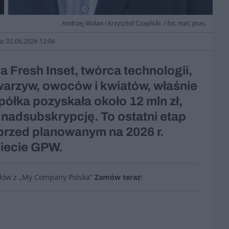
Andrzej Wolan i Krzysztof Czaplicki. / fot. mat. pras.
ja: 02.06.2026 12:06
 Fresh Inset, twórca technologii,
warzyw, owoców i kwiatów, właśnie
ółka pozyskała około 12 mln zł,
nadsubskrypcję. To ostatni etap
przed planowanym na 2026 r.
iecie GPW.
ułów z „My Company Polska”
Zamów teraz
!