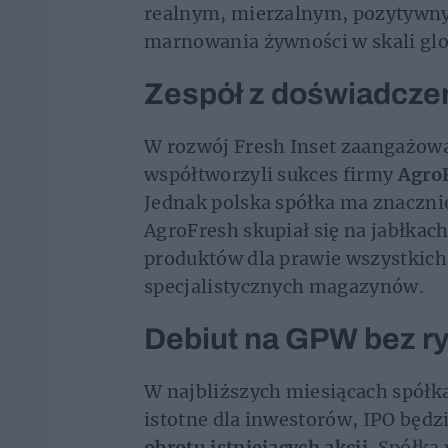
realnym, mierzalnym, pozytywny
marnowania żywności w skali glo
Zespół z doświadcze
W rozwój Fresh Inset zaangażow
współtworzyli sukces firmy
AgroF
Jednak polska spółka ma znaczni
AgroFresh skupiał się na jabłkac
produktów dla prawie wszystkich
specjalistycznych magazynów.
Debiut na GPW bez r
W najbliższych miesiącach spółk
istotne dla inwestorów, IPO będz
obrotu istniejących akcji
. Spółka