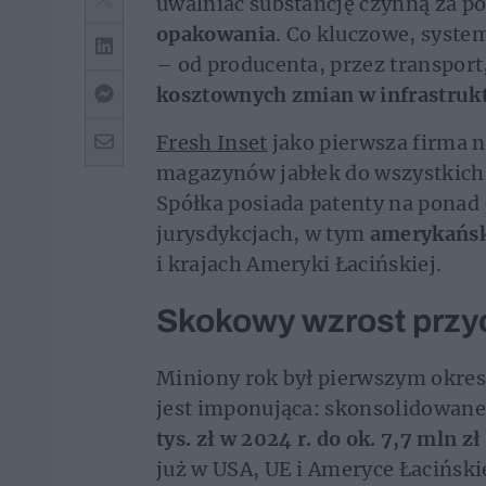
uwalniać substancję czynną za 
opakowania
. Co kluczowe, syste
– od producenta, przez transport
kosztownych zmian w infrastruk
Fresh Inset
jako pierwsza firma 
magazynów jabłek do wszystkich 
Spółka posiada patenty na ponad
jurysdykcjach, w tym
amerykańsk
i krajach Ameryki Łacińskiej.
Skokowy wzrost przy
Miniony rok był pierwszym okres
jest imponująca: skonsolidowane
tys. zł w 2024 r. do ok. 7,7 mln zł
już w USA, UE i Ameryce Łaciński