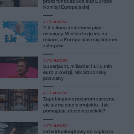
przez fundusz Scaleup Europe
Komisji Europejskiej
AKTUALNOŚCI
2,4 biliona dolarów w pięć
miesięcy. Wielkie fuzje idą na
rekord, a Europa stała się liderem
zakupów
AKTUALNOŚCI
Superjacht, miliarder i 17,5 mln
euro prowizji. Nik Storonsky
pozwany
AKTUALNOŚCI
Zapobieganie pożarom zaczyna
się już na etapie projektu. Jak
pomagają ubezpieczyciele?
AKTUALNOŚCI
Od wirtualnej kawy do zaplecza