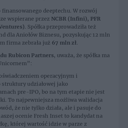
o finansowanego deeptechu. W rozwój
sze wspierane przez
NCBR (Infini), PFR
 Ventures)
. Spółka przeprowadziła też
nd dla Aniołów Biznesu, pozyskując 12 mln
ym firma zebrała już
67 mln zł
.
ądu Rubicon Partners
, uważa, że spółka ma
 Unicornem”:
oświadczeniem operacyjnym i
 struktury udziałowej jako
mach pre-IPO, bo na tym etapie nie jest
łki. To najpewniejsza możliwa walidacja
wód, że nie tylko działa, ale i pasuje do
aszej ocenie Fresh Inset to kandydat na
kę, której wartość idzie w parze z