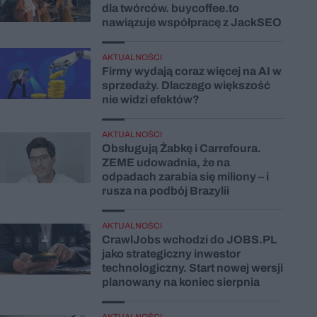
dla twórców. buycoffee.to
nawiązuje współpracę z JackSEO
AKTUALNOŚCI
Firmy wydają coraz więcej na AI w
sprzedaży. Dlaczego większość
nie widzi efektów?
AKTUALNOŚCI
Obsługują Żabkę i Carrefoura.
ZEME udowadnia, że na
odpadach zarabia się miliony – i
rusza na podbój Brazylii
AKTUALNOŚCI
CrawlJobs wchodzi do JOBS.PL
jako strategiczny inwestor
technologiczny. Start nowej wersji
planowany na koniec sierpnia
AKTUALNOŚCI