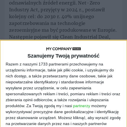
odnawialnych źródeł energii. Net-Zero
Industry Act, przyjęty w 2024 r., postawił
kolejny cel: do 2030 r. 40% unijnego
zapotrzebowania na technologie
zeroemisyjne ma być produkowane w Europie.
Następnie pojawił się Clean Industrial Deal,
którego zadaniem było połączenie
dekarbonizacji z odbudową europejskiej
Szanujemy Twoją prywatność
konkurencyjności przemysłowej.
Razem z naszymi 1733 partnerami przechowujemy na
Każda z tych inicjatyw była odpowiedzią na
urządzeniu informacje, takie jak pliki cookie, i uzyskujemy do
inne wyzwanie. REPowerEU miał uniezależnić
nich dostęp, a także przetwarzamy dane osobowe, takie jak
Europę od rosyjskich surowców
niepowtarzalne identyfikatory i standardowe informacje
wysyłane przez urządzenie, w celu zapewniania
energetycznych. Net-Zero Industry Act był
spersonalizowanych reklam i treści, pomiaru reklam i treści oraz
reakcją na amerykańską ustawę IRA, która
zbierania opinii odbiorców, a także rozwijania i ulepszania
zaczęła przyciągać do USA miliardy dolarów
produktów.
Za Twoją zgodą my i nasi
partnerzy
możemy
inwestycji w cleantech. Z kolei Clean
wykorzystywać precyzyjne dane geolokalizacyjne i identyfikację
Industrial Deal miał pomóc Europie
przez skanowanie urządzeń. Możesz kliknąć, aby wyrazić zgodę
odpowiedzieć na rosnącą przewagę Chin w
na przetwarzanie danych przez nas i naszych partnerów