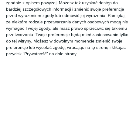
produkcji technologii energetycznych.
zgodnie z opisem powyżej. Możesz też uzyskać dostęp do
bardziej szczegółowych informacji i zmienić swoje preferencje
Do tej pory wspólnym mianownikiem
przed wyrażeniem zgody lub odmówić jej wyrażenia.
Pamiętaj,
że niektóre rodzaje przetwarzania danych osobowych mogą nie
większości tych działań były regulacje, cele
wymagać Twojej zgody, ale masz prawo sprzeciwić się takiemu
klimatyczne oraz uproszczenia proceduralne.
przetwarzaniu. Twoje preferencje będą mieć zastosowanie tylko
Znacznie mniej miejsca poświęcano jednak
do tej witryny. Możesz w dowolnym momencie zmienić swoje
pytaniu, skąd wziąć prywatny kapitał w skali
preferencje lub wycofać zgodę, wracając na tę stronę i klikając
potrzebnej do sfinansowania całej
przycisk "Prywatność" na dole strony.
transformacji energetycznej. Tę lukę ma
właśnie wypełnić
Clean Energy Investment
Strategy.
Mniej dotacji, więcej
mobilizacji prywatnego
kapitału
Clean Investment Strategy nie ma być