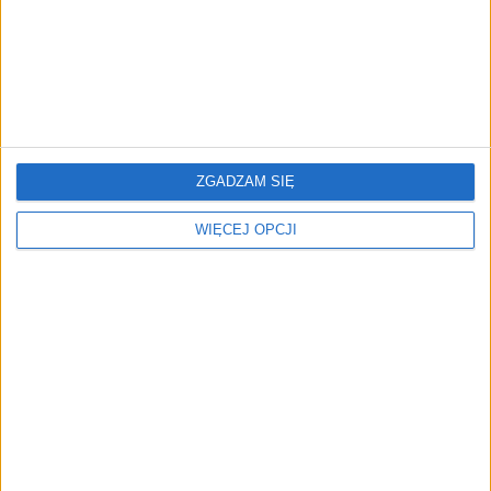
ZGADZAM SIĘ
ZOBACZ RÓWNIEŻ
WIĘCEJ OPCJI
Zamieniamy koszt w
Wakacje pierwszym
czysty zysk. Jak Biostra
prawdziwym testem
podbija rynek technologii
systemu kaucyjnego. Czy
ekologicznych
zapłacimy więcej?