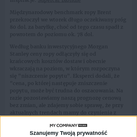
Inspiracje:
Supercar Blondie
Międzynarodowy benchmark ropy Brent
przekroczył we wtorek długo oczekiwany próg
80 dol. za baryłkę, choć od tego czasu spadł z
powrotem do poziomu ok. 78 dol.
Według banku inwestycyjnego Morgan
Stanley ceny ropy odłączyły się od
krańcowych kosztów dostaw i obecnie
wkraczają na poziom, w którym rozpoczyna
się "niszczenie popytu". Eksperci dodali, że
"cena, po której następuje zniszczenie
popytu, może być trudna do oszacowania. Na
razie pozostawiamy naszą prognozę cenową
bez zmian, ale zdajemy sobie sprawę, że przy
aktualnych trendach mamy do czynienia z
scenariuszem nawet 85 dol. za baryłkę".
Bank Światowy poinformował z kolei, że
Szanujemy Twoją prywatność