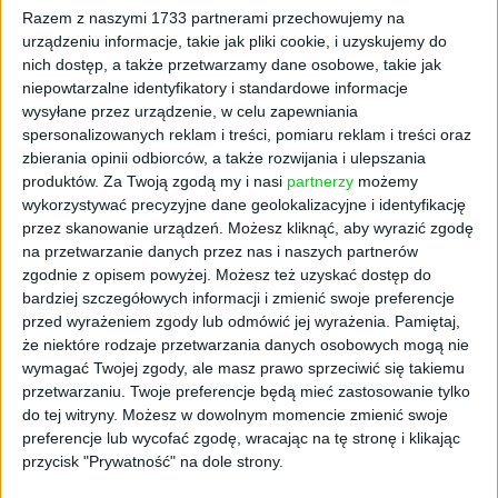
wariant Delta (Covid-19) spowalnia wzrost
Razem z naszymi 1733 partnerami przechowujemy na
gospodarczy w regionie Azji Wschodniej i
urządzeniu informacje, takie jak pliki cookie, i uzyskujemy do
Pacyfiku, a prognozy wzrostu zostały
nich dostęp, a także przetwarzamy dane osobowe, takie jak
obniżone dla większości krajów regionu.
niepowtarzalne identyfikatory i standardowe informacje
wysyłane przez urządzenie, w celu zapewniania
Chiny zaś stoją w obliczu potencjalnego
spersonalizowanych reklam i treści, pomiaru reklam i treści oraz
spowolnienia z powodu kryzysu
Evergrande
i
zbierania opinii odbiorców, a także rozwijania i ulepszania
rosnącego niedoboru energii (prąd), który
produktów.
Za Twoją zgodą my i nasi
partnerzy
możemy
uderza w fabryki, domy i łańcuchy dostaw.
wykorzystywać precyzyjne dane geolokalizacyjne i identyfikację
Kłopoty gospodarcze Chin rzucają "duży cień
przez skanowanie urządzeń. Możesz kliknąć, aby wyrazić zgodę
na stronę popytu na ropę naftową, a tym
na przetwarzanie danych przez nas i naszych partnerów
samym na perspektywy cenowe".
zgodnie z opisem powyżej. Możesz też uzyskać dostęp do
bardziej szczegółowych informacji i zmienić swoje preferencje
Wyższe ceny energii będą też napędzać
przed wyrażeniem zgody lub odmówić jej wyrażenia.
Pamiętaj,
jeszcze wyższą inflację, co stanowi poważne
że niektóre rodzaje przetwarzania danych osobowych mogą nie
wymagać Twojej zgody, ale masz prawo sprzeciwić się takiemu
zagrożenie dla popytu. Rosnące ceny ropy są
przetwarzaniu. Twoje preferencje będą mieć zastosowanie tylko
jednym z najważniejszych czynników
do tej witryny. Możesz w dowolnym momencie zmienić swoje
napędzających inflację, a ta z kolei może
preferencje lub wycofać zgodę, wracając na tę stronę i klikając
działać jak hamulec dla i tak kruchego
przycisk "Prywatność" na dole strony.
ożywienia gospodarczego i konsumpcji ropy.