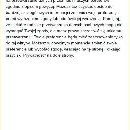
na przetwarzanie danych przez nas i naszych partnerów
obliczenia, które doprowadziły ją do takiej, a
zgodnie z opisem powyżej. Możesz też uzyskać dostęp do
bardziej szczegółowych informacji i zmienić swoje preferencje
nie innej decyzji, są ci nieznane. Oznacza to
przed wyrażeniem zgody lub odmówić jej wyrażenia.
Pamiętaj,
również świadomość, że komputery są w
że niektóre rodzaje przetwarzania danych osobowych mogą nie
stanie wykorzystać dane w znacznie większym
wymagać Twojej zgody, ale masz prawo sprzeciwić się takiemu
stopniu niż człowiek i stąd też mogą osiągnąć
przetwarzaniu. Twoje preferencje będą mieć zastosowanie tylko
lepsze wyniki.
do tej witryny. Możesz w dowolnym momencie zmienić swoje
preferencje lub wycofać zgodę, wracając na tę stronę i klikając
Robot prawdę ci powie
przycisk "Prywatność" na dole strony.
Przyjrzyjmy się Arthurowi Samuelowi,
jednemu z pionierów uczenia maszynowego,
który nauczył komputer grać w warcaby.
Jego celem było nauczyć komputer grać lepiej
niż on sam. Danymi dostarczonymi do
komputera była ogromna ilość rozegranych
potyczek z uwagami, które posunięcia są
dobre, a które złe, oraz podręcznik gry w