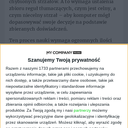
chybionych strzałów. A to wymaga ustalenia
zbioru reguł tłumaczących, czym jest celny, a
czym niecelny strzał – aby komputer mógł
dopasowywać swoje decyzje na podstawie
zbieranych doświadczeń.
Ten proces nauki wymaga ogromnych ilości
danych, które można wykorzystać w
szkoleniu. Ważne, aby pamiętać, że sztuczna
Szanujemy Twoją prywatność
inteligencja – pod warunkiem, że jest dobrze
przeszkolona – jest w stanie podejmować
Razem z naszymi 1733 partnerami przechowujemy na
trafne decyzje, gdy udostępnia się jej nowe
urządzeniu informacje, takie jak pliki cookie, i uzyskujemy do
nich dostęp, a także przetwarzamy dane osobowe, takie jak
dane, i potrafi skorygować swoje zachowanie,
niepowtarzalne identyfikatory i standardowe informacje
gdy jest to konieczne.
wysyłane przez urządzenie, w celu zapewniania
spersonalizowanych reklam i treści, pomiaru reklam i treści oraz
Wykształcenie cyfrowego umysłu
zbierania opinii odbiorców, a także rozwijania i ulepszania
umożliwiającego współpracę z inteligentną
produktów.
Za Twoją zgodą my i nasi
partnerzy
możemy
maszyną w roli członka zespołu oznacza, że
wykorzystywać precyzyjne dane geolokalizacyjne i identyfikację
jej ufasz i wierzysz, że jej sugestie są trafne,
przez skanowanie urządzeń. Możesz kliknąć, aby wyrazić zgodę
nawet jeśli konkretne, bazujące na danych,