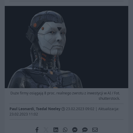
Duże firmy osiągają 8 proc. realnego zwrotu z inwestycji w AI / Fot.
shutterstock.
Paul Leonardi, Tsedal Neeley
23.02.2023 09:02
|
Aktualizacja:
23.02.2023 11:02