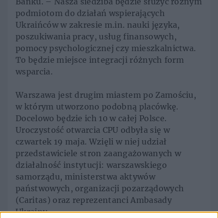
Banku. – Nasza siedziba będzie służyć różnym
podmiotom do działań wspierających
Ukraińców w zakresie m.in. nauki języka,
poszukiwania pracy, usług finansowych,
pomocy psychologicznej czy mieszkalnictwa.
To będzie miejsce integracji różnych form
wsparcia.
Warszawa jest drugim miastem po Zamościu,
w którym utworzono podobną placówkę.
Docelowo będzie ich 10 w całej Polsce.
Uroczystość otwarcia CPU odbyła się w
czwartek 19 maja. Wzięli w niej udział
przedstawiciele stron zaangażowanych w
działalność instytucji: warszawskiego
samorządu, ministerstwa aktywów
państwowych, organizacji pozarządowych
(Caritas) oraz reprezentanci Ambasady
Ukrainy.