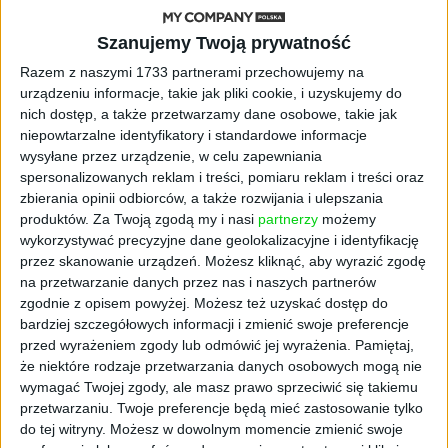
Otwarte serca Polaków
Szanujemy Twoją prywatność
Razem z naszymi 1733 partnerami przechowujemy na
Do tej pory do Polski dotarło około 3 mln
urządzeniu informacje, takie jak pliki cookie, i uzyskujemy do
uchodźców z kraju ogarniętego wojną.
nich dostęp, a także przetwarzamy dane osobowe, takie jak
Szacunki Ambasady Ukrainy mówią, że 95
niepowtarzalne identyfikatory i standardowe informacje
wysyłane przez urządzenie, w celu zapewniania
proc. tej grupy to kobiety i dzieci. Dlatego w
spersonalizowanych reklam i treści, pomiaru reklam i treści oraz
Centrum Pomocy Ukrainie będzie działać też
zbierania opinii odbiorców, a także rozwijania i ulepszania
punkt opieki nad dziećmi. To ułatwi matkom
produktów.
Za Twoją zgodą my i nasi
partnerzy
możemy
załatwienie najpilniejszych spraw.
wykorzystywać precyzyjne dane geolokalizacyjne i identyfikację
przez skanowanie urządzeń. Możesz kliknąć, aby wyrazić zgodę
Maksym Muzyczko, I Sekretarz Ambasady
na przetwarzanie danych przez nas i naszych partnerów
Ukrainy wyraził wdzięczność za pomoc
zgodnie z opisem powyżej. Możesz też uzyskać dostęp do
bardziej szczegółowych informacji i zmienić swoje preferencje
obywatelom jego ojczyzny. – Dziękuję za
przed wyrażeniem zgody lub odmówić jej wyrażenia.
Pamiętaj,
otwarcie serc narodowi polskiemu. To
że niektóre rodzaje przetwarzania danych osobowych mogą nie
naprawdę niezwykle ważne miejsce. Przede
wymagać Twojej zgody, ale masz prawo sprzeciwić się takiemu
wszystkim dla kobiet, które potrzebują
przetwarzaniu. Twoje preferencje będą mieć zastosowanie tylko
wsparcia np. w znalezieniu pracy. Kiedy
do tej witryny. Możesz w dowolnym momencie zmienić swoje