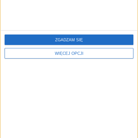
Coface ostrzega.
Zadbaj o dobrostan
ZGADZAM SIĘ
Gospodarka świata
pracowników. Zgłoś
wchodzi w strefę
drużyny do olimpiady
WIĘCEJ OPCJI
turbulencji
dobrych relacji FDI
NAJNOWSZE
AKTUALNOŚCI
Zapobieganie pożarom zaczyna się
już na etapie projektu. Jak
pomagają ubezpieczyciele?
AKTUALNOŚCI