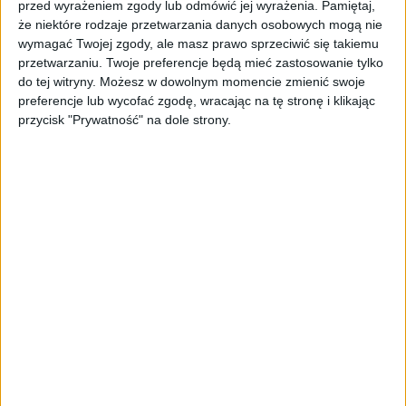
przed wyrażeniem zgody lub odmówić jej wyrażenia.
Pamiętaj,
postanawiają zachować się tak, jakby przez
że niektóre rodzaje przetwarzania danych osobowych mogą nie
ostatnie dwanaście miesięcy nic się nie stało.
wymagać Twojej zgody, ale masz prawo sprzeciwić się takiemu
Bo przecież rok temu Apart też promował się
przetwarzaniu. Twoje preferencje będą mieć zastosowanie tylko
do tej witryny. Możesz w dowolnym momencie zmienić swoje
na święta luksusem i nie wywoływało to aż tak
preferencje lub wycofać zgodę, wracając na tę stronę i klikając
lawinowych salw śmiechu jak tym razem."
przycisk "Prywatność" na dole strony.
Reklama nie taka zła?
Mimo wszystko nie brakuje jednak
pochlebnych opinii na temat "Lubię wracać".
Na facebookowym profilu agencji Michał
Kabaciński PR pojawił się komentarz, w
którym wyszczególniono atuty spotu.