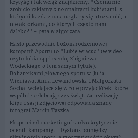
krytykę i tak wciąż znajdziemy. "Czemu nie
zrobicie reklamy z normalnymi kobietami, z
którymi każda z nas mogłaby się utożsamić, a
nie aktorkami, do których często nam
daleko?" - pyta Małgorzata.
Hasło przewodnie bożonarodzeniowej
kampanii Apartu to "Lubię wracać" (w video
użyto lubianą piosenkę Zbigniewa
Wodeckiego o tym samym tytule).
Bohaterkami głównego spotu są Julia
Wieniawa, Anna Lewandowska i Małgorzata
Socha, wcielające się w role przyjaciółek, które
wspólnie celebrują czas świąt. Za realizację
klipu i sesji zdjęciowej odpowiada znany
fotograf Marcin Tyszka.
Eksperci od marketingu bardzo krytycznie
ocenili kampanię. - Dystans pomiędzy
słitaśnością spotu, a rzeczywistością okazał