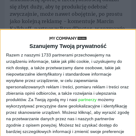
się zbyt duży, aby tę produkcję odebrać
zwyczajnie, może nawet obojętnie, po prostu
jako kolejną reklamę - komentuje Marcin
Kalkhoff, partner w BrandDoctor, w rozmowie
z Wirtualnemedia.pl. Serwis przytacza również
opinię Filipa Beźnickiego, digital strategy
Szanujemy Twoją prywatność
director w Havas Media Group: - Był budżet,
Razem z naszymi 1733 partnerami przechowujemy na
były dobrze dobrane gwiazdy, była duża
urządzeniu informacje, takie jak pliki cookie, i uzyskujemy do
produkcja, zabrakło tylko pomysłu.
nich dostęp, a także przetwarzamy dane osobowe, takie jak
Próbowałem przebrnąć przez 3-minutowy
niepowtarzalne identyfikatory i standardowe informacje
spot, ale rosnące poczucie zażenowania
wysyłane przez urządzenie, w celu zapewniania
sprawiło, że nie dałem rady tego zrobić.
spersonalizowanych reklam i treści, pomiaru reklam i treści oraz
zbierania opinii odbiorców, a także rozwijania i ulepszania
W podobnym tonie kampanię komentuje
produktów.
Za Twoją zgodą my i nasi
partnerzy
możemy
Maciej Bąk na łamach Bezprawnik.pl: "Czasy,
wykorzystywać precyzyjne dane geolokalizacyjne i identyfikację
przez skanowanie urządzeń. Możesz kliknąć, aby wyrazić zgodę
w których wiele ludzi traci pracę albo ich
na przetwarzanie danych przez nas i naszych partnerów
zarobki zostają obcięte nawet o kilkadziesiąt
zgodnie z opisem powyżej. Możesz też uzyskać dostęp do
procent, to nie są czasy dobre dla luksusowych
bardziej szczegółowych informacji i zmienić swoje preferencje
marek. Szczególnie jeśli owe marki