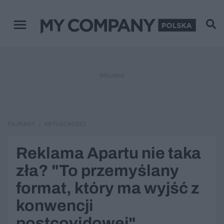
Menu główne
REKLAMA
FAJRANT
AKTUALNOŚCI
Reklama Apartu nie taka
zła? "To przemyślany
format, który ma wyjść z
konwencji
postcovidowej"