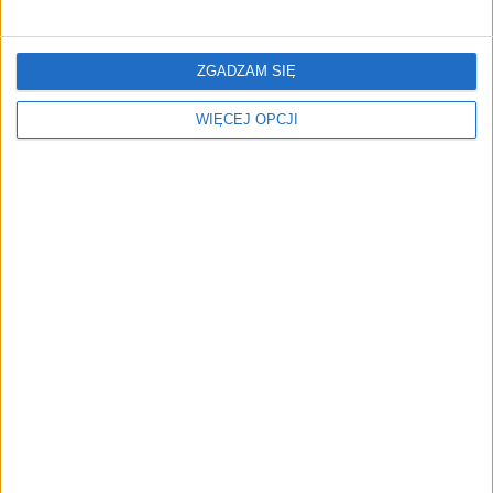
deep-tech chce pozyskać
łączność, na której
około 30-35 mln zł
hakerzy połamią sobie
zęby
ZGADZAM SIĘ
WIĘCEJ OPCJI
Szef ICEYE i Dawid Urban
Polska spółka kosmiczna
inwestują w ENWAVE.
rusza po 15,5 mln zł.
Kraków ma nowy mocny
Liftero ogłasza ofertę
punkt na kosmicznej
publiczną i idzie na giełdę
mapie