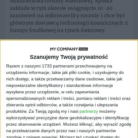
Ministerstwa Obrony Narodowej. Spółka
zakłada w tym okresie osiągnięcie 10-20
zamówień na mikrosatelity rocznie i chce być
głównym dostawcą technologii kosmicznych z
Europy Środkowej na rynek światowy.
- Atmosfera ziemska - główny dostawca
systemów do analizy ryzyka, planowania i
Szanujemy Twoją prywatność
kontroli misji UAV (bezzałogowe statki
powietrzne) w Polsce i znaczący w Europie
Razem z naszymi 1733 partnerami przechowujemy na
oraz dążenie do bycia głównym polskim
urządzeniu informacje, takie jak pliki cookie, i uzyskujemy do
nich dostęp, a także przetwarzamy dane osobowe, takie jak
oferentem produktów wsparcia na rynku UAV.
niepowtarzalne identyfikatory i standardowe informacje
- Ziemia – dostawca pełnego systemu
wysyłane przez urządzenie, w celu zapewniania
spersonalizowanych reklam i treści, pomiaru reklam i treści oraz
sterowania dla komputerów kwantowych
zbierania opinii odbiorców, a także rozwijania i ulepszania
(jeden z kilku podmiotów oferujących takie
produktów.
Za Twoją zgodą my i nasi
partnerzy
możemy
rozwiązania na świecie), silna pozycja jednego
wykorzystywać precyzyjne dane geolokalizacyjne i identyfikację
z najważniejszych integratorów danych
przez skanowanie urządzeń. Możesz kliknąć, aby wyrazić zgodę
satelitarnych w Europie dzięki współpracy z
na przetwarzanie danych przez nas i naszych partnerów
EUSPA i KE oraz wprowadzenie systemu
zgodnie z opisem powyżej. Możesz też uzyskać dostęp do