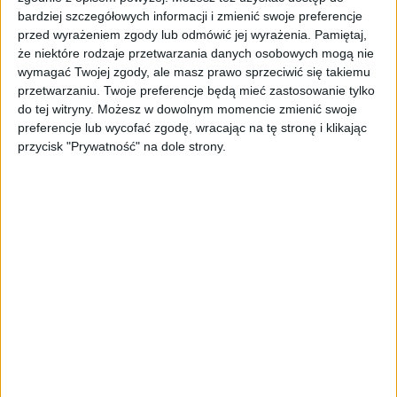
synchronizacji czasu do rozwiązań
bardziej szczegółowych informacji i zmienić swoje preferencje
przed wyrażeniem zgody lub odmówić jej wyrażenia.
Pamiętaj,
telekomunikacyjnych.
że niektóre rodzaje przetwarzania danych osobowych mogą nie
Spółka w IV kwartale br. osiągnęła pierwszy z
wymagać Twojej zgody, ale masz prawo sprzeciwić się takiemu
przetwarzaniu. Twoje preferencje będą mieć zastosowanie tylko
trzech kamieni milowych (zakończenie
do tej witryny. Możesz w dowolnym momencie zmienić swoje
przeglądu projektu, tzw. Preliminary Design
preferencje lub wycofać zgodę, wracając na tę stronę i klikając
Review - "PDR"), w programie budowy
przycisk "Prywatność" na dole strony.
satelity obserwacyjnego EagleEye, którego
planowane umieszczenie na orbicie
okołoziemskiej ma nastąpić w 2023 roku.
Drugim istotnym wydarzeniem było
podpisanie aneksu do umowy konsorcjum
realizującego projekt pt. "Nanosatelitarna
konstelacja optoelektronicznego rozpoznania
obrazowego PIAST – „Polish ImAging
SaTellites", zwiększającego udział spółki w
projekcie z 21,8 do 28,4 mln zł. Ponadto
spółka zawarła umowę z Europejską Agencją
Kosmiczną (ESA) rozszerzającą kontrakt na