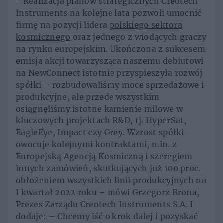
- Realizacja planów strategicznych Creotech
Instruments na kolejne lata pozwoli umocnić
firmę na pozycji lidera
polskiego sektora
kosmicznego
oraz jednego z wiodących graczy
na rynku europejskim. Ukończona z sukcesem
emisja akcji towarzysząca naszemu debiutowi
na NewConnect istotnie przyspieszyła rozwój
spółki – rozbudowaliśmy moce sprzedażowe i
produkcyjne, ale przede wszystkim
osiągnęliśmy istotne kamienie milowe w
kluczowych projektach R&D, tj. HyperSat,
EagleEye, Impact czy Grey. Wzrost spółki
owocuje kolejnymi kontraktami, n.in. z
Europejską Agencją Kosmiczną i szeregiem
innych zamówień, skutkujących już 100 proc.
obłożeniem wszystkich linii produkcyjnych na
I kwartał 2022 roku – mówi Grzegorz Brona,
Prezes Zarządu Creotech Instruments S.A. I
dodaje: – Chcemy iść o krok dalej i pozyskać