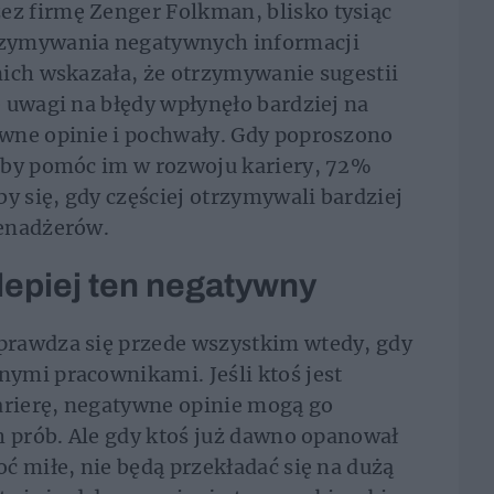
z firmę Zenger Folkman, blisko tysiąc
rzymywania negatywnych informacji
nich wskazała, że otrzymywanie sugestii
 uwagi na błędy wpłynęło bardziej na
wne opinie i pochwały. Gdy poproszono
oby pomóc im w rozwoju kariery, 72%
y się, gdy częściej otrzymywali bardziej
menadżerów.
jlepiej ten negatywny
prawdza się przede wszystkim wtedy, gdy
ymi pracownikami. Jeśli ktoś jest
arierę, negatywne opinie mogą go
h prób. Ale gdy ktoś już dawno opanował
ć miłe, nie będą przekładać się na dużą