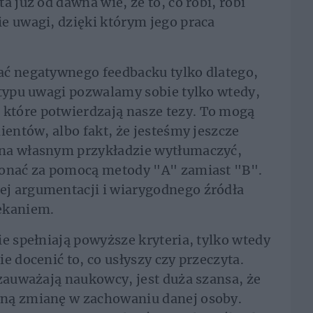
a już od dawna wie, że to, co robi, robi
e uwagi, dzięki którym jego praca
ać negatywnego feedbacku tylko dlatego,
 typu uwagi pozwalamy sobie tylko wtedy,
które potwierdzają nasze tezy. To mogą
ientów, albo fakt, że jesteśmy jeszcze
 na własnym przykładzie wytłumaczyć,
konać za pomocą metody "A" zamiast "B".
j argumentacji i wiarygodnego źródła
zekaniem.
ie spełniają powyższe kryteria, tylko wtedy
e docenić to, co usłyszy czy przeczyta.
 zauważają naukowcy, jest duża szansa, że
wną zmianę w zachowaniu danej osoby.