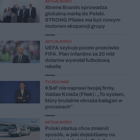
AKTUALNOŚCI
Xtreme Brands sprowadza
globalną markę do Polski.
STRONG Pilates ma być nowym
motorem ekspansji grupy
AKTUALNOŚCI
UEFA szykuje pozew przeciwko
FIFA. Plan Infantino za 20 mld
dolarów wywołał futbolową
rebelię
TYLKO U NAS
KSeF nie naprawi twojej firmy.
Vaidas Knieža (Fitek): „To system,
który brutalnie obnaża bałagan w
procesach”
AKTUALNOŚCI
Polski startup chce zmienić
sposób, w jaki dojeżdżamy na