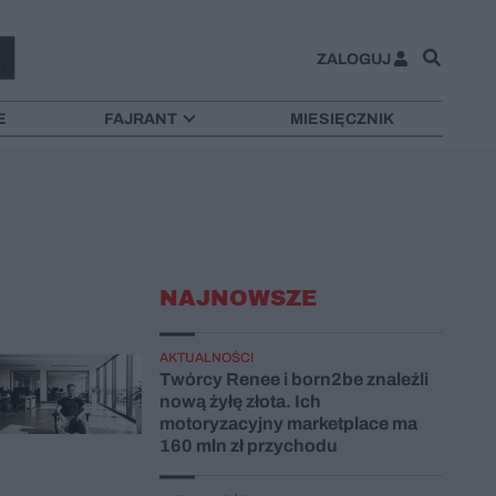
ZALOGUJ
E
FAJRANT
MIESIĘCZNIK
NAJNOWSZE
AKTUALNOŚCI
Twórcy Renee i born2be znaleźli
nową żyłę złota. Ich
motoryzacyjny marketplace ma
160 mln zł przychodu