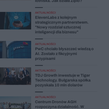
lotniska. Jak działa Ziplo?
AKTUALNOŚCI
ElevenLabs z kolejnym
strategicznym partnerstwem.
"Nowy rozdział sztucznej
inteligencji dla biznesu"
AKTUALNOŚCI
PwC chciało błyszczeć wiedzą o
AI. Zostało z fikcyjnymi
przypisami
AKTUALNOŚCI
TDJ Growth inwestuje w Tiger
Technology. Bułgarska spółka
pozyskała 10 mln dolarów
AKTUALNOŚCI
Centrum Dronów AGH
rozpoczyna działalność. W