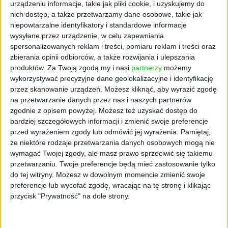
urządzeniu informacje, takie jak pliki cookie, i uzyskujemy do
czasie (17 nowych rynków na całym świecie,
w
nich dostęp, a także przetwarzamy dane osobowe, takie jak
tym Polska
), firma odnotowała w ubiegłym
niepowtarzalne identyfikatory i standardowe informacje
roku stratę na poziomie prawie 490 mln
wysyłane przez urządzenie, w celu zapewniania
dolarów. W poprzednim roku strata była o
spersonalizowanych reklam i treści, pomiaru reklam i treści oraz
połowę niższa. W 2021 roku firmę wsparli
zbierania opinii odbiorców, a także rozwijania i ulepszania
produktów.
Za Twoją zgodą my i nasi
partnerzy
możemy
jednak dotychczasowi inwestorzy, w tym
wykorzystywać precyzyjne dane geolokalizacyjne i identyfikację
SoftBank Group, Sequoia Capital oraz Permira,
przez skanowanie urządzeń. Możesz kliknąć, aby wyrazić zgodę
dzięki czemu uzyskała tytuł najwyżej
na przetwarzanie danych przez nas i naszych partnerów
wycenionego startupu z Europy.
zgodnie z opisem powyżej. Możesz też uzyskać dostęp do
bardziej szczegółowych informacji i zmienić swoje preferencje
Problemy na
przed wyrażeniem zgody lub odmówić jej wyrażenia.
Pamiętaj,
że niektóre rodzaje przetwarzania danych osobowych mogą nie
amerykańskiej giełdzie
wymagać Twojej zgody, ale masz prawo sprzeciwić się takiemu
przetwarzaniu. Twoje preferencje będą mieć zastosowanie tylko
do tej witryny. Możesz w dowolnym momencie zmienić swoje
Tytuł ten może niebawem stracić. Główną
preferencje lub wycofać zgodę, wracając na tę stronę i klikając
przyczyną jest załamanie na amerykańskiej
przycisk "Prywatność" na dole strony.
giełdzie, przede wszystkim dotykające spółek
technologicznych. Trudna sytuacja na