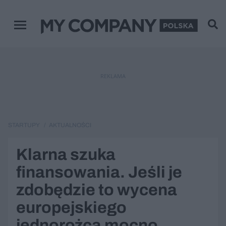
Menu główne
REKLAMA
STARTUPY
AKTUALNOŚCI
Klarna szuka
finansowania. Jeśli je
zdobędzie to wycena
europejskiego
jednorożca mocno