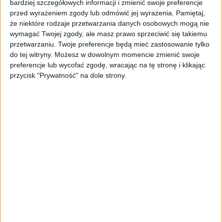
łamach raport poświęcony e-commerce.
bardziej szczegółowych informacji i zmienić swoje preferencje
Jeden z cytowanych ekspertów wskazał trzy
przed wyrażeniem zgody lub odmówić jej wyrażenia.
Pamiętaj,
że niektóre rodzaje przetwarzania danych osobowych mogą nie
czynniki decydujące o sukcesie w tym
wymagać Twojej zgody, ale masz prawo sprzeciwić się takiemu
obszarze: dobrze zaprojektowany sklep
przetwarzaniu. Twoje preferencje będą mieć zastosowanie tylko
internetowy, bezpieczne płatności oraz
do tej witryny. Możesz w dowolnym momencie zmienić swoje
szybka i bezproblemowa dostawa. Wydaje się,
preferencje lub wycofać zgodę, wracając na tę stronę i klikając
że ten trzeci czynnik daje firmom największe
przycisk "Prywatność" na dole strony.
pole do popisu?
Na pewno jest fundamentalny jeśli chodzi o
doświadczenie klienta. Realną walutą w e-
commerce jest dziś – jak już wspomniałem -
„customer experience”. Handluje się tym, jak
poczuje się odbiorca, kiedy otrzymuje paczkę,
otworzy ją, pierwszy raz zetknie się z
zamówionym produktem. Jeśli sklep online
spełni lub przekroczy jego oczekiwania, to on
najprawdopodobniej do niego wróci, a nawet
poleci znajomym. Konsument staje się