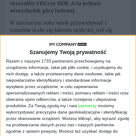
chociażby SEO czy SEM. A to jedynie
wierzchołek góry lodowej.
W minionym roku wiele przewidywań i
trendów stało się faktem szybciej, niż się
spodziewaliśmy. Ludzie często sugerują, że
pandemia bardzo pomogła w rozwoju
Omnipacka. W dużym stopniu na pewno, ale
Szanujemy Twoją prywatność
nie jest też tak, że każdy e-commercowy
Razem z naszymi 1733 partnerami przechowujemy na
obszar urósł równie mocno. A niektóre wręcz
urządzeniu informacje, takie jak pliki cookie, i uzyskujemy do
upadły, bo umówmy się, że jeśli jesteś
nich dostęp, a także przetwarzamy dane osobowe, takie jak
niepowtarzalne identyfikatory i standardowe informacje
sprzedawcą walizek, to w pandemii nie masz
wysyłane przez urządzenie, w celu zapewniania
łatwego życia – nawet, gdy sprzedajesz przez
spersonalizowanych reklam i treści, pomiaru reklam i treści oraz
internet. Na pewno trzeba się nadal
zbierania opinii odbiorców, a także rozwijania i ulepszania
profesjonalizować – kanał online nie jest już
produktów.
Za Twoją zgodą my i nasi
partnerzy
możemy
kanałem „przy okazji”, dla wielu firm staje się
wykorzystywać precyzyjne dane geolokalizacyjne i identyfikację
wręcz głównym kanałem sprzedażowym.
przez skanowanie urządzeń. Możesz kliknąć, aby wyrazić zgodę
na przetwarzanie danych przez nas i naszych partnerów
Jakiś czas temu opublikowaliśmy na naszych
zgodnie z opisem powyżej. Możesz też uzyskać dostęp do