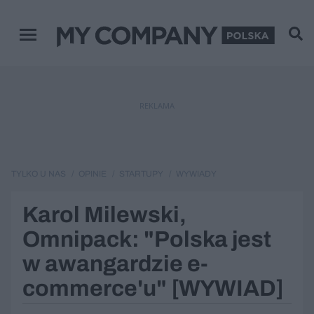
Menu główne
REKLAMA
TYLKO U NAS
OPINIE
STARTUPY
WYWIADY
Karol Milewski,
Omnipack: "Polska jest
w awangardzie e-
commerce'u" [WYWIAD]