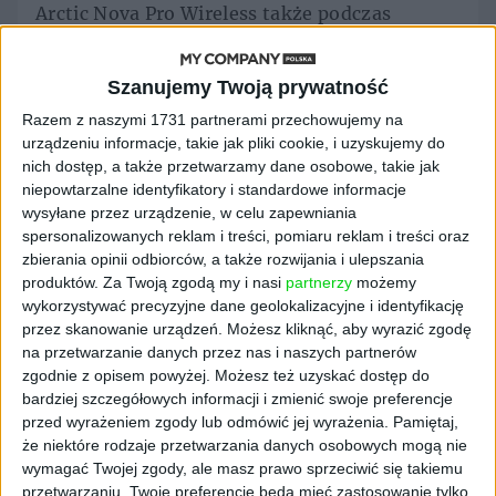
Arctic Nova Pro Wireless także podczas
rozgrywki, gdzie równie istotna co zręczne
posługiwanie się padem jest komunikacja z
Szanujemy Twoją prywatność
innymi, i nawet w tym obszarze słuchawki nie
budziły zastrzeżeń. Naprawdę, nie ma się do
Razem z naszymi 1731 partnerami przechowujemy na
urządzeniu informacje, takie jak pliki cookie, i uzyskujemy do
czego przyczepić.
nich dostęp, a także przetwarzamy dane osobowe, takie jak
Co więcej, brzmienie można szczegółowo
niepowtarzalne identyfikatory i standardowe informacje
wysyłane przez urządzenie, w celu zapewniania
dopasować do swoich potrzeb, co de facto
spersonalizowanych reklam i treści, pomiaru reklam i treści oraz
zalecam każdemu, gdyż ustawienia domyślne
zbierania opinii odbiorców, a także rozwijania i ulepszania
nie oddają pełni możliwości testowanych
produktów.
Za Twoją zgodą my i nasi
partnerzy
możemy
przeze mnie słuchawek. Ponadto, od
wykorzystywać precyzyjne dane geolokalizacyjne i identyfikację
poszczególnych tytułów oczekujemy innych
przez skanowanie urządzeń. Możesz kliknąć, aby wyrazić zgodę
doznań – jeśli w wojennych strzelankach
na przetwarzanie danych przez nas i naszych partnerów
zależy mi na tym, że słychać było „rozwałkę”,
zgodnie z opisem powyżej. Możesz też uzyskać dostęp do
bardziej szczegółowych informacji i zmienić swoje preferencje
tak w skradankach chciałbym jednak skupiać
przed wyrażeniem zgody lub odmówić jej wyrażenia.
Pamiętaj,
się na potencjalnym zagrożeniu czyhającym
że niektóre rodzaje przetwarzania danych osobowych mogą nie
za rogiem. Do tej pory najwięcej czasu
wymagać Twojej zgody, ale masz prawo sprzeciwić się takiemu
spędzałem z zestawem słuchawkowym PULSE
przetwarzaniu. Twoje preferencje będą mieć zastosowanie tylko