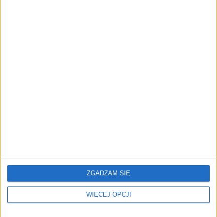
ZOBACZ RÓWNIEŻ
Własna technologia to
Test SteelSeries Aerox 3
dziś warunek przetrwania.
Wireless Gen 2 – lekka
Rozmowa z Grzegorzem
mysz gamingowa gotowa
Putynkowskim, prezesem
na długie sesje
CBRTP
ZGADZAM SIĘ
WIĘCEJ OPCJI