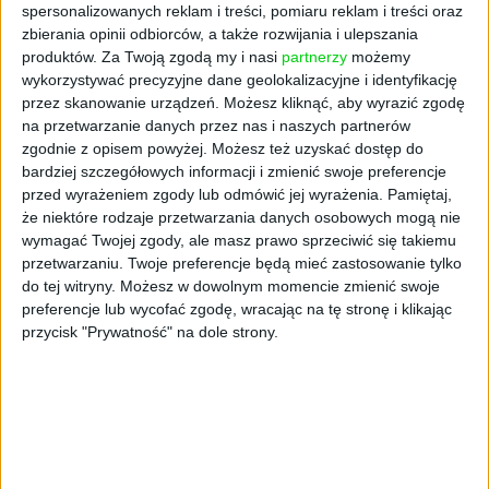
spersonalizowanych reklam i treści, pomiaru reklam i treści oraz
przez NBP?
zbierania opinii odbiorców, a także rozwijania i ulepszania
produktów.
Za Twoją zgodą my i nasi
partnerzy
możemy
Indeks hedoniczny cen nieruchomości według
wykorzystywać precyzyjne dane geolokalizacyjne i identyfikację
NBP (wskaźnik powyżej 100 oznacza wzrost ceny
przez skanowanie urządzeń. Możesz kliknąć, aby wyrazić zgodę
mieszkań w porównaniu do poprzedniego
na przetwarzanie danych przez nas i naszych partnerów
kwartału).
zgodnie z opisem powyżej. Możesz też uzyskać dostęp do
bardziej szczegółowych informacji i zmienić swoje preferencje
przed wyrażeniem zgody lub odmówić jej wyrażenia.
Pamiętaj,
że niektóre rodzaje przetwarzania danych osobowych mogą nie
wymagać Twojej zgody, ale masz prawo sprzeciwić się takiemu
przetwarzaniu. Twoje preferencje będą mieć zastosowanie tylko
do tej witryny. Możesz w dowolnym momencie zmienić swoje
preferencje lub wycofać zgodę, wracając na tę stronę i klikając
przycisk "Prywatność" na dole strony.
Dla porównania, indeks urban.one dla dużych