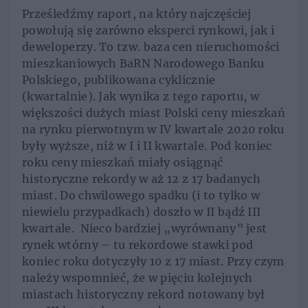
Prześledźmy raport, na który najczęściej
powołują się zarówno eksperci rynkowi, jak i
deweloperzy. To tzw. baza cen nieruchomości
mieszkaniowych BaRN Narodowego Banku
Polskiego, publikowana cyklicznie
(kwartalnie). Jak wynika z tego raportu, w
większości dużych miast Polski ceny mieszkań
na rynku pierwotnym w IV kwartale 2020 roku
były wyższe, niż w I i II kwartale. Pod koniec
roku ceny mieszkań miały osiągnąć
historyczne rekordy w aż 12 z 17 badanych
miast. Do chwilowego spadku (i to tylko w
niewielu przypadkach) doszło w II bądź III
kwartale. Nieco bardziej „wyrównany” jest
rynek wtórny – tu rekordowe stawki pod
koniec roku dotyczyły 10 z 17 miast. Przy czym
należy wspomnieć, że w pięciu kolejnych
miastach historyczny rekord notowany był