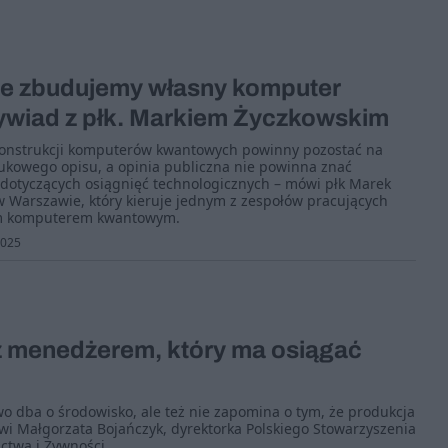
ale zbudujemy własny komputer
wiad z płk. Markiem Życzkowskim
konstrukcji komputerów kwantowych powinny pozostać na
kowego opisu, a opinia publiczna nie powinna znać
 dotyczących osiągnięć technologicznych – mówi płk Marek
w Warszawie, który kieruje jednym z zespołów pracujących
im komputerem kwantowym.
2025
eż menedżerem, który ma osiągać
 dba o środowisko, ale też nie zapomina o tym, że produkcja
i Małgorzata Bojańczyk, dyrektorka Polskiego Stowarzyszenia
twa i Żywności.