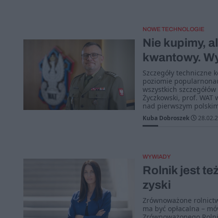
NOWE TECHNOLOGIE
Nie kupimy, 
kwantowy. Wy
Szczegóły techniczne 
poziomie popularnonau
wszystkich szczegółów
Życzkowski, prof. WAT 
nad pierwszym polsk
Kuba Dobroszek
28.02.
WYWIADY
Rolnik jest t
zyski
Zrównoważone rolnictwo
ma być opłacalna – mów
Zrównoważonego Rolnic