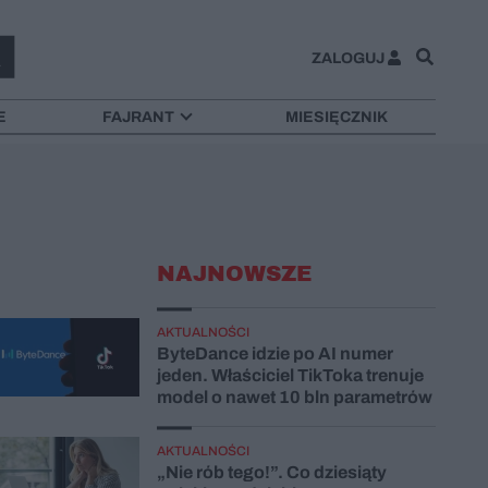
ZALOGUJ
E
FAJRANT
MIESIĘCZNIK
NAJNOWSZE
AKTUALNOŚCI
ByteDance idzie po AI numer
jeden. Właściciel TikToka trenuje
model o nawet 10 bln parametrów
AKTUALNOŚCI
„Nie rób tego!”. Co dziesiąty