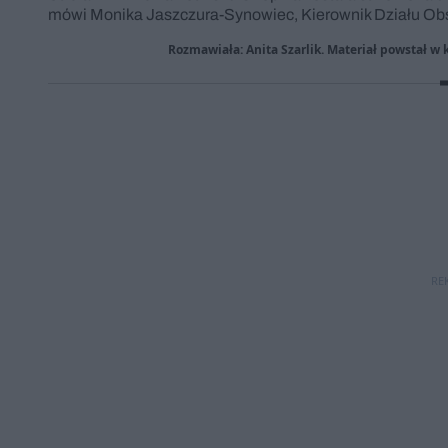
mówi Monika Jaszczura-Synowiec, Kierownik Działu Ob
Rozmawiała: Anita Szarlik. Materiał powstał w
RE