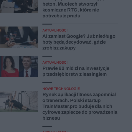
beton. Muotech stworzył
kosmiczne RTG, które nie
potrzebuje prądu
AKTUALNOŚCI
AI zamiast Google? Już niedługo
boty będą decydować, gdzie
zrobisz zakupy
AKTUALNOŚCI
Prawie 62 mld zł na inwestycje
przedsiębiorstw z leasingiem
NOWE TECHNOLOGIE
Rynek aplikacji fitness zapomniał
o trenerach. Polski startup
TrainMaster.pro buduje dla nich
cyfrowe zaplecze do prowadzenia
biznesu