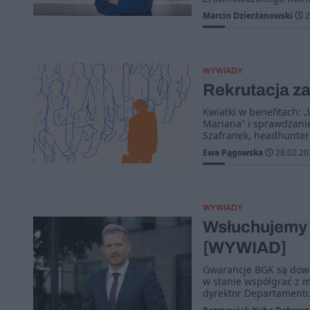
Marcin Dzierżanowski
2
WYWIADY
Rekrutacja z
Kwiatki w benefitach: 
Mariana” i sprawdzanie
Szafranek, headhunter
Ewa Pągowska
28.02.20
WYWIADY
Wsłuchujemy 
[WYWIAD]
Gwarancje BGK są dowo
w stanie współgrać z 
dyrektor Departamentu