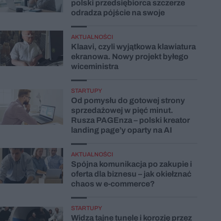
polski przedsiębiorca szczerze
odradza pójście na swoje
AKTUALNOŚCI
Klaavi, czyli wyjątkowa klawiatura
ekranowa. Nowy projekt byłego
wiceministra
STARTUPY
Od pomysłu do gotowej strony
sprzedażowej w pięć minut.
Rusza PAGEnza – polski kreator
landing page’y oparty na AI
AKTUALNOŚCI
Spójna komunikacja po zakupie i
oferta dla biznesu – jak okiełznać
chaos w e-commerce?
STARTUPY
Widzą tajne tunele i korozję przez