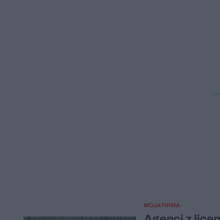
RE
MOJA FIRMA
Agenci z lice