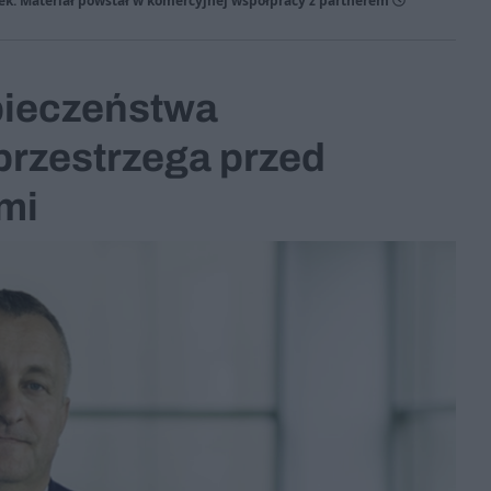
k. Materiał powstał w komercyjnej współpracy z partnerem
pieczeństwa
przestrzega przed
mi