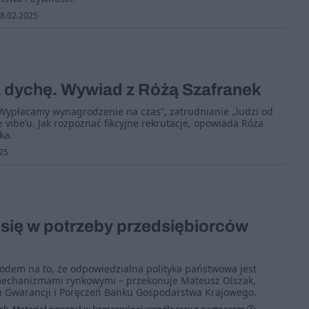
8.02.2025
a dychę. Wywiad z Różą Szafranek
„Wypłacamy wynagrodzenie na czas”, zatrudnianie „ludzi od
 vibe’u. Jak rozpoznać fikcyjne rekrutacje, opowiada Róża
ka.
25
się w potrzeby przedsiębiorców
dem na to, że odpowiedzialna polityka państwowa jest
mechanizmami rynkowymi – przekonuje Mateusz Olszak,
 Gwarancji i Poręczeń Banku Gospodarstwa Krajowego.