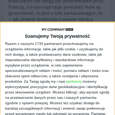
francuskich nie mogą być przetwarzane poza
Francją, a u nas tego typu postulaty stale są
ignorowane, co jest o tyle zastanawiające, że
– jak pewnie doskonale panowie wiedzą –
nasze państwo ma tendencję do zbierania
różnego rodzaju informacji, bez względu na
Szanujemy Twoją prywatność
to, czy są one do czegoś potrzebne czy nie.
Jeśli obywatel zakłada konto na Facebooku,
Razem z naszymi 1733 partnerami przechowujemy na
urządzeniu informacje, takie jak pliki cookie, i uzyskujemy do
gdzie umieszcza np. swoje zdjęcia, to jego
nich dostęp, a także przetwarzamy dane osobowe, takie jak
prywatna sprawa. Natomiast jeśli jestem
niepowtarzalne identyfikatory i standardowe informacje
przedsiębiorcą i urząd zmusza mnie do
wysyłane przez urządzenie, w celu zapewniania
okazywania mu pewnych danych, to
spersonalizowanych reklam i treści, pomiaru reklam i treści oraz
życzyłbym sobie, aby te informacje były
zbierania opinii odbiorców, a także rozwijania i ulepszania
przechowywane i traktowane z troską, a nie
produktów.
Za Twoją zgodą my i nasi
partnerzy
możemy
nonszalancją. A już na pewno nie chciałbym,
wykorzystywać precyzyjne dane geolokalizacyjne i identyfikację
przez skanowanie urządzeń. Możesz kliknąć, aby wyrazić zgodę
aby były wykorzystywane przez zagraniczne
na przetwarzanie danych przez nas i naszych partnerów
koncerny do realizacji własnych celów.
zgodnie z opisem powyżej. Możesz też uzyskać dostęp do
bardziej szczegółowych informacji i zmienić swoje preferencje
Czyli big techy chcą przede wszystkim
przed wyrażeniem zgody lub odmówić jej wyrażenia.
Pamiętaj,