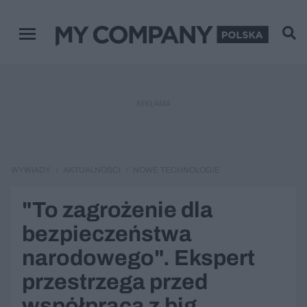
Menu główne
REKLAMA
WYWIADY
AKTUALNOŚCI
NOWE TECHNOLOGIE
"To zagrożenie dla
bezpieczeństwa
narodowego". Ekspert
przestrzega przed
współpracą z big