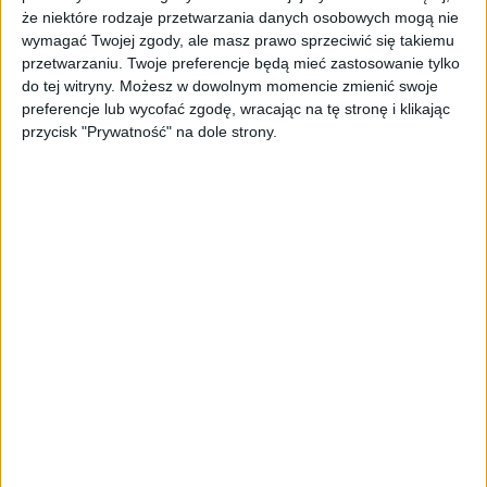
dostępu do danych o nas?
że niektóre rodzaje przetwarzania danych osobowych mogą nie
wymagać Twojej zgody, ale masz prawo sprzeciwić się takiemu
Nie wiem czy tak bym to określił, ponieważ
przetwarzaniu. Twoje preferencje będą mieć zastosowanie tylko
główną determinantą działań biznesu są
do tej witryny. Możesz w dowolnym momencie zmienić swoje
uwarunkowania ekonomiczne i trudno żeby w
preferencje lub wycofać zgodę, wracając na tę stronę i klikając
tym przypadku było inaczej. Rząd może
przycisk "Prywatność" na dole strony.
obiecać dostęp do dwóch regulowanych
rynków: bankowego oraz zamówień
publicznych. Oba rynki to miliardy złotych
wydawane chociażby na licencje. Ministerstwo
Cyfryzacji nie jest w stanie podać skali
wydatków, może je tylko szacować. No i
szacuje, że jako państwo wydajemy na
informatykę od 2 do 3 proc. budżetu – choć
nie dostrzegam spektakularnych klęsk,
trudno oprzeć się wrażeniu, że te środki
dałoby się spożytkować znacznie lepiej.
Chciałbym, żeby to w naszej rozmowie
wyraźnie wybrzmiało – jeśli Google,