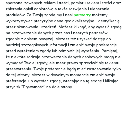
spersonalizowanych reklam i treści, pomiaru reklam i treści oraz
zbierania opinii odbiorców, a także rozwijania i ulepszania
produktów.
Za Twoją zgodą my i nasi
partnerzy
możemy
wykorzystywać precyzyjne dane geolokalizacyjne i identyfikację
przez skanowanie urządzeń. Możesz kliknąć, aby wyrazić zgodę
na przetwarzanie danych przez nas i naszych partnerów
zgodnie z opisem powyżej. Możesz też uzyskać dostęp do
TYLKO U NAS
bardziej szczegółowych informacji i zmienić swoje preferencje
Sebastian Kulczyk o startupach i
przed wyrażeniem zgody lub odmówić jej wyrażenia.
Pamiętaj,
inwestycjach. "Na rynek wrócił
że niektóre rodzaje przetwarzania danych osobowych mogą nie
wymagać Twojej zgody, ale masz prawo sprzeciwić się takiemu
dobry nastrój" [WYWIAD]
przetwarzaniu. Twoje preferencje będą mieć zastosowanie tylko
Grzegorz Sadowski
25.04.2025
do tej witryny. Możesz w dowolnym momencie zmienić swoje
preferencje lub wycofać zgodę, wracając na tę stronę i klikając
przycisk "Prywatność" na dole strony.