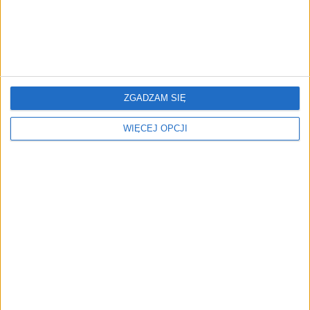
ZGADZAM SIĘ
WIĘCEJ OPCJI
AKTUALNOŚCI
Unity Group łączy się z Global4Net
Cezary Szczepański (oprac.)
16.02.2022