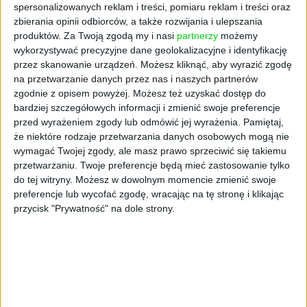
spersonalizowanych reklam i treści, pomiaru reklam i treści oraz
zbierania opinii odbiorców, a także rozwijania i ulepszania
produktów.
Za Twoją zgodą my i nasi
partnerzy
możemy
wykorzystywać precyzyjne dane geolokalizacyjne i identyfikację
przez skanowanie urządzeń. Możesz kliknąć, aby wyrazić zgodę
na przetwarzanie danych przez nas i naszych partnerów
zgodnie z opisem powyżej. Możesz też uzyskać dostęp do
bardziej szczegółowych informacji i zmienić swoje preferencje
przed wyrażeniem zgody lub odmówić jej wyrażenia.
Pamiętaj,
że niektóre rodzaje przetwarzania danych osobowych mogą nie
AKTUALNOŚCI
wymagać Twojej zgody, ale masz prawo sprzeciwić się takiemu
Wielka akwizycja na polskim rynku.
przetwarzaniu. Twoje preferencje będą mieć zastosowanie tylko
do tej witryny. Możesz w dowolnym momencie zmienić swoje
CallPage przejmuje konkurenta
preferencje lub wycofać zgodę, wracając na tę stronę i klikając
Cezary Szczepański (oprac.)
05.10.2023
przycisk "Prywatność" na dole strony.