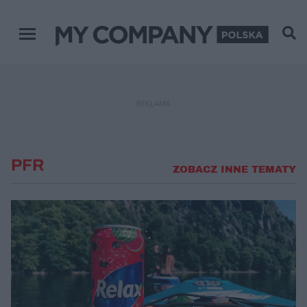
Menu główne
REKLAMA
PFR
ZOBACZ INNE TEMATY