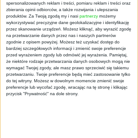
spersonalizowanych reklam i treści, pomiaru reklam i treści oraz
zbierania opinii odbiorców, a także rozwijania i ulepszania
produktów.
Za Twoją zgodą my i nasi
partnerzy
możemy
wykorzystywać precyzyjne dane geolokalizacyjne i identyfikację
AKTUALNOŚCI
przez skanowanie urządzeń. Możesz kliknąć, aby wyrazić zgodę
Kompedium wiedzy o tarczy
na przetwarzanie danych przez nas i naszych partnerów
zgodnie z opisem powyżej. Możesz też uzyskać dostęp do
finansowej 2.0. Co trzeba zrobić, by
bardziej szczegółowych informacji i zmienić swoje preferencje
zdobyć finansowanie?
przed wyrażeniem zgody lub odmówić jej wyrażenia.
Pamiętaj,
że niektóre rodzaje przetwarzania danych osobowych mogą nie
Rafał Czerkawski, Doradcy365
15.01.2021
wymagać Twojej zgody, ale masz prawo sprzeciwić się takiemu
przetwarzaniu. Twoje preferencje będą mieć zastosowanie tylko
do tej witryny. Możesz w dowolnym momencie zmienić swoje
preferencje lub wycofać zgodę, wracając na tę stronę i klikając
przycisk "Prywatność" na dole strony.