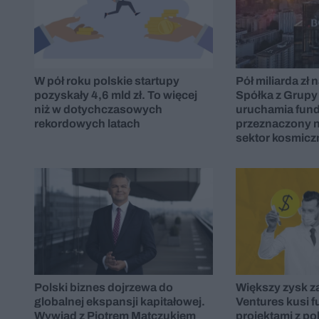
W pół roku polskie startupy
Pół miliarda zł 
pozyskały 4,6 mld zł. To więcej
Spółka z Grupy
niż w dotychczasowych
uruchamia fun
rekordowych latach
przeznaczony n
sektor kosmicz
Polski biznes dojrzewa do
Większy zysk z
globalnej ekspansji kapitałowej.
Ventures kusi 
Wywiad z Piotrem Matczukiem
projektami z po