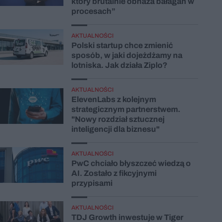
który brutalnie obnaża bałagan w
procesach”
AKTUALNOŚCI
Polski startup chce zmienić
sposób, w jaki dojeżdżamy na
lotniska. Jak działa Ziplo?
AKTUALNOŚCI
ElevenLabs z kolejnym
strategicznym partnerstwem.
"Nowy rozdział sztucznej
inteligencji dla biznesu"
AKTUALNOŚCI
PwC chciało błyszczeć wiedzą o
AI. Zostało z fikcyjnymi
przypisami
AKTUALNOŚCI
TDJ Growth inwestuje w Tiger