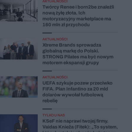
AKTUALNOŚCI
Twórcy Renee i born2be znaleźli
nową żyłę złota. Ich
motoryzacyjny marketplace ma
160 mln zł przychodu
AKTUALNOŚCI
Xtreme Brands sprowadza
globalną markę do Polski.
STRONG Pilates ma być nowym
motorem ekspansji grupy
AKTUALNOŚCI
UEFA szykuje pozew przeciwko
FIFA. Plan Infantino za 20 mld
dolarów wywołał futbolową
rebelię
TYLKO U NAS
KSeF nie naprawi twojej firmy.
Vaidas Knieža (Fitek): „To system,