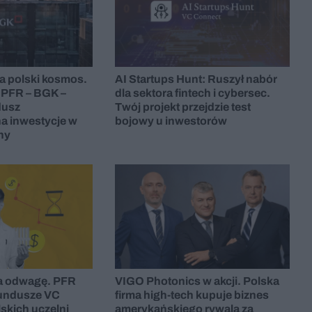
na polski kosmos.
AI Startups Hunt: Ruszył nabór
 PFR – BGK –
dla sektora fintech i cybersec.
dusz
Twój projekt przejdzie test
a inwestycje w
bojowy u inwestorów
ny
a odwagę. PFR
VIGO Photonics w akcji. Polska
fundusze VC
firma high-tech kupuje biznes
lskich uczelni
amerykańskiego rywala za