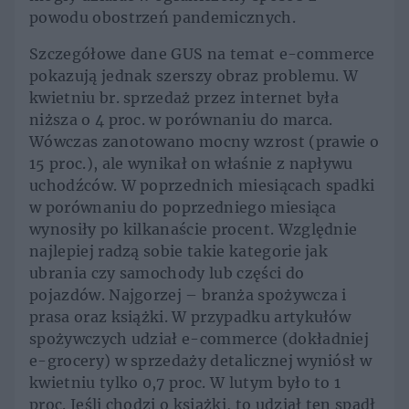
powodu obostrzeń pandemicznych.
Szczegółowe dane GUS na temat e-commerce
pokazują jednak szerszy obraz problemu. W
kwietniu br. sprzedaż przez internet była
niższa o 4 proc. w porównaniu do marca.
Wówczas zanotowano mocny wzrost (prawie o
15 proc.), ale wynikał on właśnie z napływu
uchodźców. W poprzednich miesiącach spadki
w porównaniu do poprzedniego miesiąca
wynosiły po kilkanaście procent. Względnie
najlepiej radzą sobie takie kategorie jak
ubrania czy samochody lub części do
pojazdów. Najgorzej – branża spożywcza i
prasa oraz książki. W przypadku artykułów
spożywczych udział e-commerce (dokładniej
e-grocery) w sprzedaży detalicznej wyniósł w
kwietniu tylko 0,7 proc. W lutym było to 1
proc. Jeśli chodzi o książki, to udział ten spadł