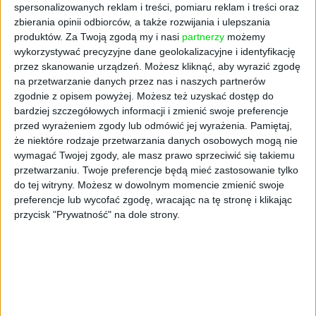
platformy, można wymienić PayPo, Twisto i
spersonalizowanych reklam i treści, pomiaru reklam i treści oraz
Przelewy24Now. Bardzo często e-sklepy
zbierania opinii odbiorców, a także rozwijania i ulepszania
oferują jednak więcej niż jedno rozwiązanie. Z
produktów.
Za Twoją zgodą my i nasi
partnerzy
możemy
wykorzystywać precyzyjne dane geolokalizacyjne i identyfikację
danych Koszyka Roku 2022 na taki krok
przez skanowanie urządzeń. Możesz kliknąć, aby wyrazić zgodę
zdecydowało się 32 proc. badanych firm.
na przetwarzanie danych przez nas i naszych partnerów
zgodnie z opisem powyżej. Możesz też uzyskać dostęp do
Co ciekawe, płatności odroczone są popularne
bardziej szczegółowych informacji i zmienić swoje preferencje
w niemal wszystkich grupach
przed wyrażeniem zgody lub odmówić jej wyrażenia.
Pamiętaj,
asortymentowych. Pozwalają na znaczące
że niektóre rodzaje przetwarzania danych osobowych mogą nie
podwyższenie poziomu zabezpieczenia
wymagać Twojej zgody, ale masz prawo sprzeciwić się takiemu
transakcji – bo klienci teoretycznie zamawiają
przetwarzaniu. Twoje preferencje będą mieć zastosowanie tylko
towary, za które jeszcze nie płacą. Mogą więc
do tej witryny. Możesz w dowolnym momencie zmienić swoje
preferencje lub wycofać zgodę, wracając na tę stronę i klikając
zamówić więcej i część z nich odesłać bez
przycisk "Prywatność" na dole strony.
naruszania budżetu domowego. Eksperci
zwracają jednak uwagę na niską świadomość
klientów, jeśli chodzi o funkcjonowanie
takiego rozwiązania. Ważna jest m.in. jasna
informacja zawarta na stronie internetowej –
i to w widocznym miejscu.