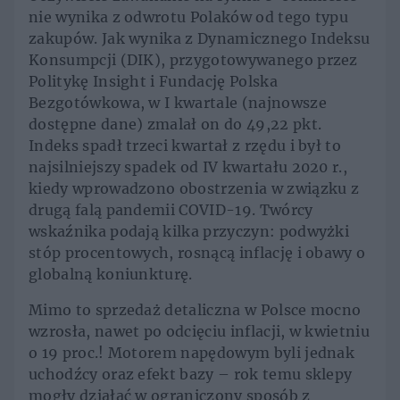
nie wynika z odwrotu Polaków od tego typu
zakupów. Jak wynika z Dynamicznego Indeksu
Konsumpcji (DIK), przygotowywanego przez
Politykę Insight i Fundację Polska
Bezgotówkowa, w I kwartale (najnowsze
dostępne dane) zmalał on do 49,22 pkt.
Indeks spadł trzeci kwartał z rzędu i był to
najsilniejszy spadek od IV kwartału 2020 r.,
kiedy wprowadzono obostrzenia w związku z
drugą falą pandemii COVID-19. Twórcy
wskaźnika podają kilka przyczyn: podwyżki
stóp procentowych, rosnącą inflację i obawy o
globalną koniunkturę.
Mimo to sprzedaż detaliczna w Polsce mocno
wzrosła, nawet po odcięciu inflacji, w kwietniu
o 19 proc.! Motorem napędowym byli jednak
uchodźcy oraz efekt bazy – rok temu sklepy
mogły działać w ograniczony sposób z