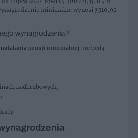
d 1 lipca 2024 roku (4 300 zł), tj. o 7,6
ynagrodzenie minimalne
wynosi 3510,92
lnego wynagrodzenia?
ustalania pensji
minimalnej
nie będą
inach nadliczbowych,
,
pracy.
 wynagrodzenia