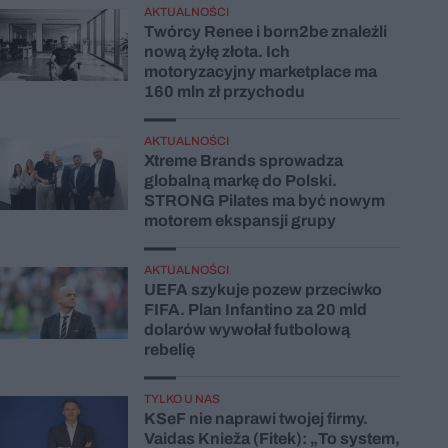
AKTUALNOŚCI
Twórcy Renee i born2be znaleźli
nową żyłę złota. Ich
motoryzacyjny marketplace ma
160 mln zł przychodu
AKTUALNOŚCI
Xtreme Brands sprowadza
globalną markę do Polski.
STRONG Pilates ma być nowym
motorem ekspansji grupy
AKTUALNOŚCI
UEFA szykuje pozew przeciwko
FIFA. Plan Infantino za 20 mld
dolarów wywołał futbolową
rebelię
TYLKO U NAS
KSeF nie naprawi twojej firmy.
Vaidas Knieža (Fitek): „To system,