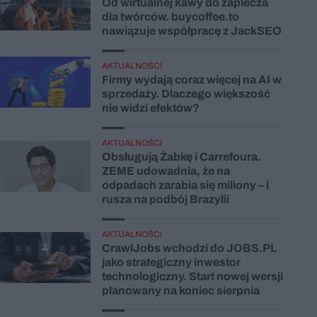
Od wirtualnej kawy do zaplecza
dla twórców. buycoffee.to
nawiązuje współpracę z JackSEO
AKTUALNOŚCI
Firmy wydają coraz więcej na AI w
sprzedaży. Dlaczego większość
nie widzi efektów?
AKTUALNOŚCI
Obsługują Żabkę i Carrefoura.
ZEME udowadnia, że na
odpadach zarabia się miliony – i
rusza na podbój Brazylii
AKTUALNOŚCI
CrawlJobs wchodzi do JOBS.PL
jako strategiczny inwestor
technologiczny. Start nowej wersji
planowany na koniec sierpnia