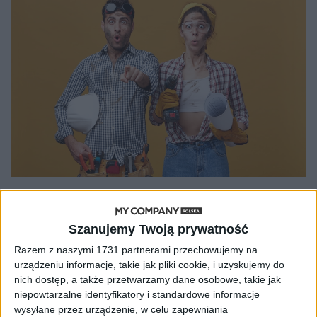
AKTUALNOŚCI
Pracownicy będą zaskoczeni.
Szanujemy Twoją prywatność
Transparentność wynagrodzeń
Razem z naszymi 1731 partnerami przechowujemy na
ujawni niewygodną prawdę w
urządzeniu informacje, takie jak pliki cookie, i uzyskujemy do
firmach
nich dostęp, a także przetwarzamy dane osobowe, takie jak
niepowtarzalne identyfikatory i standardowe informacje
Jan Wojtal
15.01.2026
wysyłane przez urządzenie, w celu zapewniania