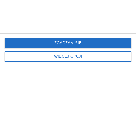
Magdalena Madoń
21.07.2025
ZGADZAM SIĘ
WIĘCEJ OPCJI
AKTUALNOŚCI
Przedsiębiorstwo z Łodzi nie
wypłaca wynagrodzeń. Prokuratura