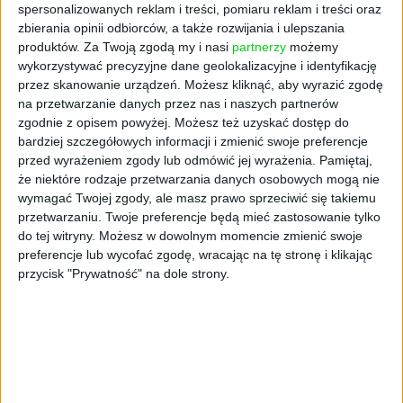
spersonalizowanych reklam i treści, pomiaru reklam i treści oraz
zbierania opinii odbiorców, a także rozwijania i ulepszania
produktów.
Za Twoją zgodą my i nasi
partnerzy
możemy
wykorzystywać precyzyjne dane geolokalizacyjne i identyfikację
przez skanowanie urządzeń. Możesz kliknąć, aby wyrazić zgodę
na przetwarzanie danych przez nas i naszych partnerów
zgodnie z opisem powyżej. Możesz też uzyskać dostęp do
bardziej szczegółowych informacji i zmienić swoje preferencje
przed wyrażeniem zgody lub odmówić jej wyrażenia.
Pamiętaj,
że niektóre rodzaje przetwarzania danych osobowych mogą nie
wymagać Twojej zgody, ale masz prawo sprzeciwić się takiemu
przetwarzaniu. Twoje preferencje będą mieć zastosowanie tylko
do tej witryny. Możesz w dowolnym momencie zmienić swoje
preferencje lub wycofać zgodę, wracając na tę stronę i klikając
przycisk "Prywatność" na dole strony.
AKTUALNOŚCI
Tyle naprawdę zarabiają Polacy.
Nowe dane GUS
Magdalena Madoń
03.12.2025