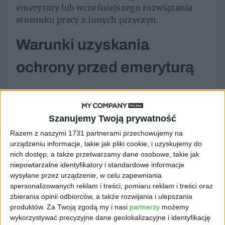
emerytury lub wcześniejszego rozwiązania
stosunku pracy z innych przyczyn.
Warunki uzyskania
ochrony przed emeryturą
Aby pracownik mógł korzystać z ochrony
przed emeryturą, musi spełnić określone
warunki:
Szanujemy Twoją prywatność
Razem z naszymi 1731 partnerami przechowujemy na
osiągnąć odpowiedni wiek (56 lat dla kobiet,
urządzeniu informacje, takie jak pliki cookie, i uzyskujemy do
61 lat dla mężczyzn),
nich dostęp, a także przetwarzamy dane osobowe, takie jak
pozostawać w stosunku pracy na podstawie
niepowtarzalne identyfikatory i standardowe informacje
umowy o pracę,
wysyłane przez urządzenie, w celu zapewniania
mieć perspektywę nabycia prawa do
spersonalizowanych reklam i treści, pomiaru reklam i treści oraz
zbierania opinii odbiorców, a także rozwijania i ulepszania
emerytury w ciągu 4 lat.
produktów.
Za Twoją zgodą my i nasi
partnerzy
możemy
Ochrona nie przysługuje automatycznie
wykorzystywać precyzyjne dane geolokalizacyjne i identyfikację