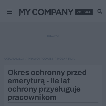
Menu główne
REKLAMA
AKTUALNOŚCI
PRAWO I PODATKI
MOJA FIRMA
Okres ochronny przed
emeryturą - ile lat
ochrony przysługuje
pracownikom