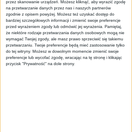
przez skanowanie urządzeń. Możesz kliknąć, aby wyrazić zgodę
wszystkim pracownikom
w odpowiednim
na przetwarzanie danych przez nas i naszych partnerów
wieku. Kluczowe znaczenie ma również staż
zgodnie z opisem powyżej. Możesz też uzyskać dostęp do
pracy oraz składki emerytalne, które wpływają
bardziej szczegółowych informacji i zmienić swoje preferencje
na możliwość uzyskania emerytury w
przed wyrażeniem zgody lub odmówić jej wyrażenia.
Pamiętaj,
standardowym wieku.
że niektóre rodzaje przetwarzania danych osobowych mogą nie
wymagać Twojej zgody, ale masz prawo sprzeciwić się takiemu
Wyjątki od ochrony
przetwarzaniu. Twoje preferencje będą mieć zastosowanie tylko
do tej witryny. Możesz w dowolnym momencie zmienić swoje
emerytalnej
preferencje lub wycofać zgodę, wracając na tę stronę i klikając
przycisk "Prywatność" na dole strony.
Mimo że okres ochronny przed emeryturą
zapewnia silną ochronę prawną,
istnieją
sytuacje, w których pracodawca może
rozwiązać umowę
z chronionym
pracownikiem:
wypowiedzenie z winy pracownika po
uprzednim ostrzeżeniu,
rozwiązanie bez wypowiedzenia z winy