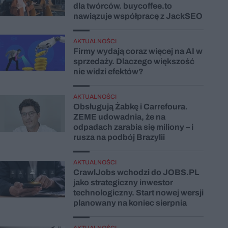
dla twórców. buycoffee.to
nawiązuje współpracę z JackSEO
AKTUALNOŚCI
Firmy wydają coraz więcej na AI w
sprzedaży. Dlaczego większość
nie widzi efektów?
AKTUALNOŚCI
Obsługują Żabkę i Carrefoura.
ZEME udowadnia, że na
odpadach zarabia się miliony – i
rusza na podbój Brazylii
AKTUALNOŚCI
CrawlJobs wchodzi do JOBS.PL
jako strategiczny inwestor
technologiczny. Start nowej wersji
planowany na koniec sierpnia
AKTUALNOŚCI