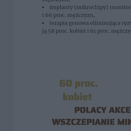
implanty (mikrochipy) monitoru
i 66 proc. mężczyzn,
terapia genowa eliminująca ry
ją 58 proc. kobiet i 61 proc. mężcz