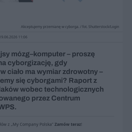
Akceptujemy przemianę w cyborga. / fot. Shutterstock/Login
 19.06.2026 11:06
fejsy mózg–komputer – proszę
na cyborgizację, gdy
 w ciało ma wymiar zdrowotny –
niemy się cyborgami? Raport z
laków wobec technologicznych
otowanego przez Centrum
SWPS.
ułów z „My Company Polska”
Zamów teraz
!