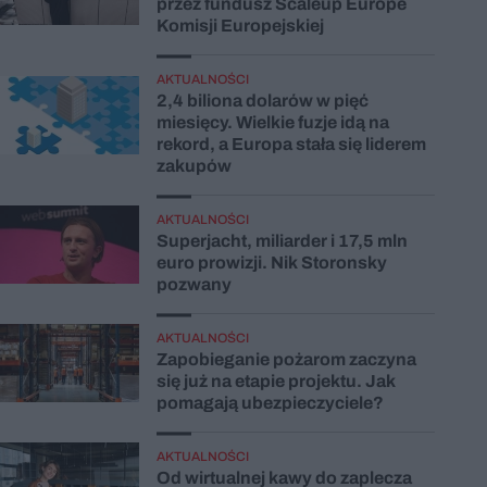
przez fundusz Scaleup Europe
Komisji Europejskiej
AKTUALNOŚCI
2,4 biliona dolarów w pięć
miesięcy. Wielkie fuzje idą na
rekord, a Europa stała się liderem
zakupów
AKTUALNOŚCI
Superjacht, miliarder i 17,5 mln
euro prowizji. Nik Storonsky
pozwany
AKTUALNOŚCI
Zapobieganie pożarom zaczyna
się już na etapie projektu. Jak
pomagają ubezpieczyciele?
AKTUALNOŚCI
Od wirtualnej kawy do zaplecza