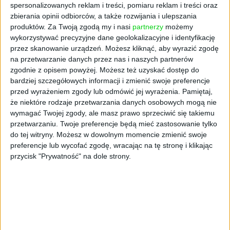
spersonalizowanych reklam i treści, pomiaru reklam i treści oraz
zbierania opinii odbiorców, a także rozwijania i ulepszania
produktów.
Za Twoją zgodą my i nasi
partnerzy
możemy
wykorzystywać precyzyjne dane geolokalizacyjne i identyfikację
przez skanowanie urządzeń. Możesz kliknąć, aby wyrazić zgodę
na przetwarzanie danych przez nas i naszych partnerów
zgodnie z opisem powyżej. Możesz też uzyskać dostęp do
AKTUALNOŚCI
bardziej szczegółowych informacji i zmienić swoje preferencje
Coraz mniej umów o dzieło. Nowe
przed wyrażeniem zgody lub odmówić jej wyrażenia.
Pamiętaj,
że niektóre rodzaje przetwarzania danych osobowych mogą nie
dane ZUS
wymagać Twojej zgody, ale masz prawo sprzeciwić się takiemu
Magdalena Madoń
06.10.2025
przetwarzaniu. Twoje preferencje będą mieć zastosowanie tylko
do tej witryny. Możesz w dowolnym momencie zmienić swoje
preferencje lub wycofać zgodę, wracając na tę stronę i klikając
przycisk "Prywatność" na dole strony.