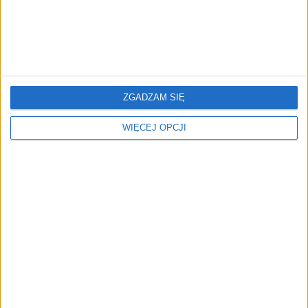
ZGADZAM SIĘ
WIĘCEJ OPCJI
AKTUALNOŚCI
ZUS udostępnił ważne dane dla 24
mln Polaków. Sprawdź swoje konto
Aneta Zabłocka
08.09.2025