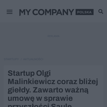
Menu główne
REKLAMA
STARTUPY
AKTUALNOŚCI
Startup Olgi
Malinkiewicz coraz bliżej
giełdy. Zawarto ważną
umowę w sprawie
przyszłości Saule