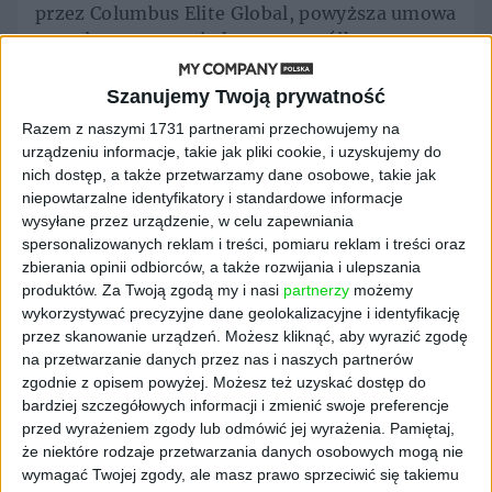
przez Columbus Elite Global, powyższa umowa
została zawarta między samą spółką a:
Januarym Ciszewskim, Arturem
Kupczunasem, Olgą Malinkiewicz, Dariuszem
Szanujemy Twoją prywatność
Chrząstowskim, oraz Saule i Columbus
Razem z naszymi 1731 partnerami przechowujemy na
Energy. Celem umowy jest ustalenie
urządzeniu informacje, takie jak pliki cookie, i uzyskujemy do
warunków i terminów realizacji transakcji
nich dostęp, a także przetwarzamy dane osobowe, takie jak
polegającej na objęciu przez dotychczasowych
niepowtarzalne identyfikatory i standardowe informacje
wysyłane przez urządzenie, w celu zapewniania
akcjonariuszy Saule akcji nowej emisji CEG, tj.
spersonalizowanych reklam i treści, pomiaru reklam i treści oraz
nie więcej niż prawie 73,27 mln akcji serii E o
zbierania opinii odbiorców, a także rozwijania i ulepszania
wartości nominalnej 0,50 zł każda, które
produktów.
Za Twoją zgodą my i nasi
partnerzy
możemy
pokryte zostaną w drodze aportu posiadanymi
wykorzystywać precyzyjne dane geolokalizacyjne i identyfikację
przez nich akcjami Saule w liczbie 1,3 mln
przez skanowanie urządzeń. Możesz kliknąć, aby wyrazić zgodę
akcji, stanowiącymi 84,40 proc. kapitału
na przetwarzanie danych przez nas i naszych partnerów
zakładowego Saule.
zgodnie z opisem powyżej. Możesz też uzyskać dostęp do
bardziej szczegółowych informacji i zmienić swoje preferencje
Inwestycja zostanie zrealizowana po
przed wyrażeniem zgody lub odmówić jej wyrażenia.
Pamiętaj,
spełnieniu następujących warunków:
że niektóre rodzaje przetwarzania danych osobowych mogą nie
wymagać Twojej zgody, ale masz prawo sprzeciwić się takiemu
rezygnacji dotychczasowych członków rady