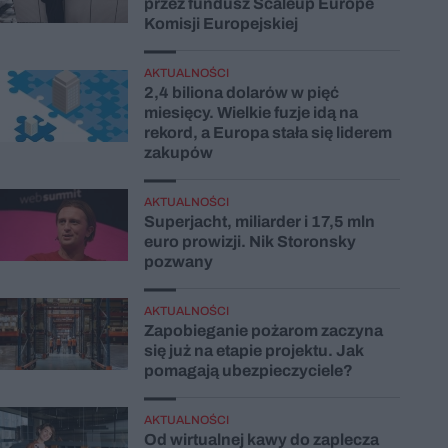
przez fundusz Scaleup Europe
Komisji Europejskiej
AKTUALNOŚCI
2,4 biliona dolarów w pięć
miesięcy. Wielkie fuzje idą na
rekord, a Europa stała się liderem
zakupów
AKTUALNOŚCI
Superjacht, miliarder i 17,5 mln
euro prowizji. Nik Storonsky
pozwany
AKTUALNOŚCI
Zapobieganie pożarom zaczyna
się już na etapie projektu. Jak
pomagają ubezpieczyciele?
AKTUALNOŚCI
Od wirtualnej kawy do zaplecza