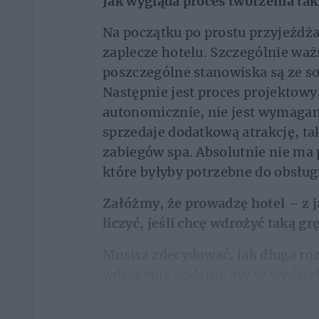
Jak wygląda proces tworzenia tak
Na początku po prostu przyjeżdż
zaplecze hotelu. Szczególnie wa
poszczególne stanowiska są ze s
Następnie jest proces projektowy,
autonomicznie, nie jest wymagana
sprzedaje dodatkową atrakcję, tak
zabiegów spa. Absolutnie nie ma
które byłyby potrzebne do obsługi
Załóżmy, że prowadzę hotel – z
liczyć, jeśli chcę wdrożyć taką gr
Musisz zdecydować, jak długa roz
wdrożenie godziny gry to wydatek
tworzymy projekty 2- lub 3-rozdz