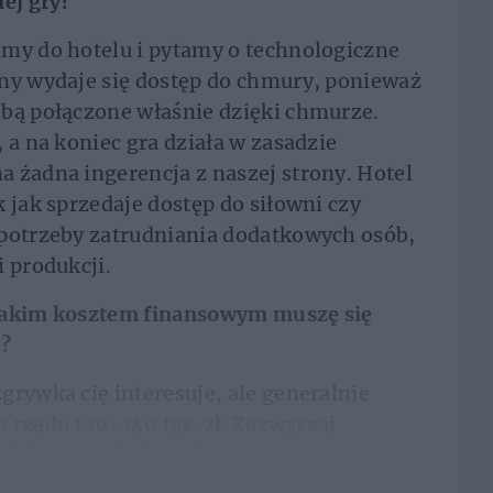
iej gry?
amy do hotelu i pytamy o technologiczne
żny wydaje się dostęp do chmury, ponieważ
obą połączone właśnie dzięki chmurze.
 a na koniec gra działa w zasadzie
 żadna ingerencja z naszej strony. Hotel
 jak sprzedaje dostęp do siłowni czy
 potrzeby zatrudniania dodatkowych osób,
 produkcji.
 jakim kosztem finansowym muszę się
ę?
grywka cię interesuje, ale generalnie
 rzędu 120-140 tys. zł. Zazwyczaj
iałowe, a ukończenie...