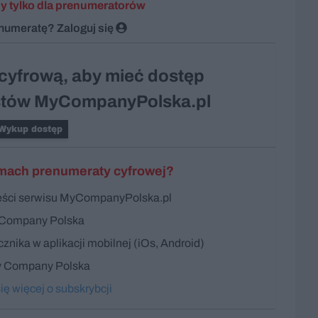
y tylko dla prenumeratorów
enumeratę?
Zaloguj się
cyfrową, aby mieć dostęp
kstów MyCompanyPolska.pl
Wykup dostęp
mach prenumeraty cyfrowej?
reści serwisu MyCompanyPolska.pl
 Company Polska
nika w aplikacji mobilnej (iOs, Android)
 Company Polska
ę więcej o subskrybcji