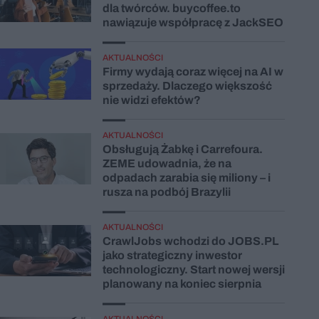
dla twórców. buycoffee.to
nawiązuje współpracę z JackSEO
AKTUALNOŚCI
Firmy wydają coraz więcej na AI w
sprzedaży. Dlaczego większość
nie widzi efektów?
AKTUALNOŚCI
Obsługują Żabkę i Carrefoura.
ZEME udowadnia, że na
odpadach zarabia się miliony – i
rusza na podbój Brazylii
AKTUALNOŚCI
CrawlJobs wchodzi do JOBS.PL
jako strategiczny inwestor
technologiczny. Start nowej wersji
planowany na koniec sierpnia
AKTUALNOŚCI