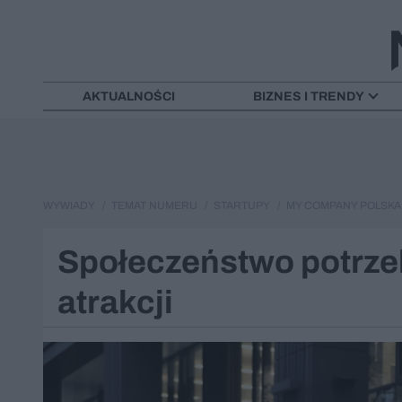
AKTUALNOŚCI
BIZNES I TRENDY
WYWIADY
TEMAT NUMERU
STARTUPY
MY COMPANY POLSKA 8
Społeczeństwo potrz
atrakcji