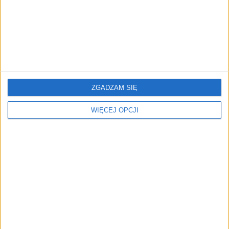
niedługo, ale nie dla
jest metoda Grahama?
wszystkich. Kto i ile
otrzyma?
ZGADZAM SIĘ
Zmiany w PPK. Wypłaty
W kwietniu 2 mln Polaków
WIĘCEJ OPCJI
środków będą
dostaną na konto 240 zł.
trudniejsze?
Sprawdź, czy ty też!
Duże zmiany w PPK. Mogą
Rekordowe wypłaty
wpłynąć na oszczędności
środków z PPK w 2024