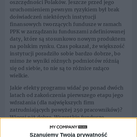
oszczędności Polaków. Jeszcze przed jego
uruchomieniem pewnym ryzykiem był brak
doświadczeń niektórych instytucji
finansowych tworzących fundusze w ramach
PPK w zarządzaniu funduszami zdefiniowanej
daty, które są stosunkowo nowym produktem
na polskim rynku. Czas pokazał, że większość
instytucji poradziło sobie bardzo dobrze, bo
mimo że wyniki różnych podmiotów różnią
się od siebie, to nie są to różnice rażąco
wielkie.
Jakie efekty programu widać po ponad dwóch
latach od zakończenia pierwszego etapu jego
wdrażania (dla największych firm
zatrudniających powyżej 250 pracowników)?
Więcej niż dobre. Wszystkie fundusze,
niezależnie od horyzontu inwestycyjnego,
wygenerowały zysk. Przypomnijmy, każda
Szanujemy Twoją prywatność