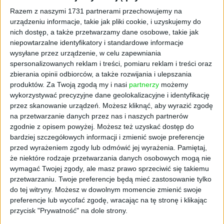
instytucja posiada fundusze zdefiniowanej
Razem z naszymi 1731 partnerami przechowujemy na
daty, które mają różną politykę inwestycyjną
urządzeniu informacje, takie jak pliki cookie, i uzyskujemy do
w zależności od roku, w którym konkretny
nich dostęp, a także przetwarzamy dane osobowe, takie jak
pracownik osiągnie 60. rok życia. Oznacza to,
niepowtarzalne identyfikatory i standardowe informacje
że z pieniędzy najmłodszych pracowników
wysyłane przez urządzenie, w celu zapewniania
większa część inwestycji trafia na rynek
spersonalizowanych reklam i treści, pomiaru reklam i treści oraz
zbierania opinii odbiorców, a także rozwijania i ulepszania
akcyjny. Ci, którzy mają względnie mało czasu
produktów.
Za Twoją zgodą my i nasi
partnerzy
możemy
do emerytury, mają bardziej bezpieczne
wykorzystywać precyzyjne dane geolokalizacyjne i identyfikację
inwestycje, np. obligacje. W niektórych
przez skanowanie urządzeń. Możesz kliknąć, aby wyrazić zgodę
przypadkach (najbardziej agresywne
na przetwarzanie danych przez nas i naszych partnerów
wehikuły, czyli te inwestujące w perspektywie
zgodnie z opisem powyżej. Możesz też uzyskać dostęp do
kilkudziesięciu lat) stopa zwrotu osiąga
bardziej szczegółowych informacji i zmienić swoje preferencje
wysokość 50 proc. w odniesieniu do
przed wyrażeniem zgody lub odmówić jej wyrażenia.
Pamiętaj,
że niektóre rodzaje przetwarzania danych osobowych mogą nie
uruchomienia programu. Średnioroczny,
wymagać Twojej zgody, ale masz prawo sprzeciwić się takiemu
przeciętny zysk dla wszystkich funduszy
przetwarzaniu. Twoje preferencje będą mieć zastosowanie tylko
wynosi ok. 9 proc.
do tej witryny. Możesz w dowolnym momencie zmienić swoje
preferencje lub wycofać zgodę, wracając na tę stronę i klikając
Co to oznacza? Jak wynika z wyliczeń firmy
przycisk "Prywatność" na dole strony.
Mercer, jeśli przeciętny uczestnik PPK zarabia