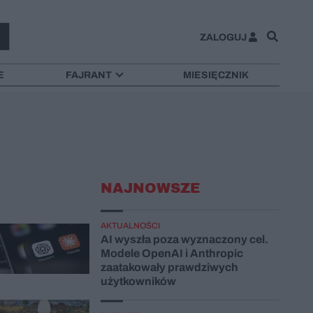
ZALOGUJ
E
FAJRANT
MIESIĘCZNIK
NAJNOWSZE
AKTUALNOŚCI
AI wyszła poza wyznaczony cel.
Modele OpenAI i Anthropic
zaatakowały prawdziwych
użytkowników