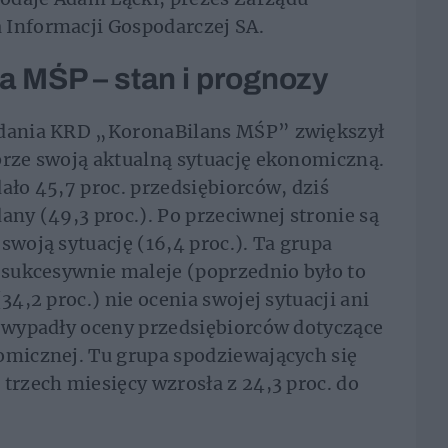
 Informacji Gospodarczej SA.
 MŚP – stan i prognozy
badania KRD „KoronaBilans MŚP” zwiększył
brze swoją aktualną sytuację ekonomiczną.
ało 45,7 proc. przedsiębiorców, dziś
any (49,3 proc.). Po przeciwnej stronie są
swoją sytuację (16,4 proc.). Ta grupa
a sukcesywnie maleje (poprzednio było to
34,2 proc.) nie ocenia swojej sytuacji ani
t wypadły oceny przedsiębiorców dotyczące
omicznej. Tu grupa spodziewających się
trzech miesięcy wzrosła z 24,3 proc. do