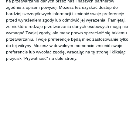
administracyjnych na rzecz Trybunału
na przetwarzanie danych przez nas i naszych partnerów
Arbitrażowego oraz karnych odsetek.
zgodnie z opisem powyżej. Możesz też uzyskać dostęp do
bardziej szczegółowych informacji i zmienić swoje preferencje
- Na początku października 2020 roku
przed wyrażeniem zgody lub odmówić jej wyrażenia.
Pamiętaj,
że niektóre rodzaje przetwarzania danych osobowych mogą nie
zawarliśmy porozumienie rozliczeniowego
wymagać Twojej zgody, ale masz prawo sprzeciwić się takiemu
regulujące wszystkie relacje pomiędzy obiema
przetwarzaniu. Twoje preferencje będą mieć zastosowanie tylko
spółkami. W momencie podpisania
do tej witryny. Możesz w dowolnym momencie zmienić swoje
porozumienia Kuu Hubb Oy wpłacił na nasze
preferencje lub wycofać zgodę, wracając na tę stronę i klikając
konto kwotę 750 tys. euro (First Payment) i
przycisk "Prywatność" na dole strony.
było to jedno z nielicznych zobowiązań, z
których fiński dłużnik wywiązał się
terminowo. Kolejne płatności w wysokości
odpowiednio: 250 tys. euro (Second
Payment), 1 059 707 euro (Third Payment)
oraz 550 tys. euro (Remaining Purchase
Price), Kuu Hubb Oy winien zapłacić w
listopadzie 2020 roku, grudniu 2020 roku oraz
maju 2021 roku. Ostatnia z płatności została w
porozumieniu dodatkowo obwarowana karą