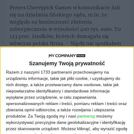
Prezes Cherrypick Games w komunikacie żali
się na działania fińskiego sądu, m.in. ze
względu na konieczność złożenia
zabezpieczenia w wysokości 400 tys. euro. To
133 proc. środków, których domagała się
wówczas polska firma. - Nigdy nie spotkałem
się z taką sytuacją, która wypacza samą
instytucję zabezpieczenia. Dlatego podjęliśmy
Szanujemy Twoją prywatność
decyzję o nieuzupełnianiu kaucji, co
spowodowało upadek naszego
Razem z naszymi 1733 partnerami przechowujemy na
urządzeniu informacje, takie jak pliki cookie, i uzyskujemy do
zabezpieczenia, tj. 300 tys. euro - tłumaczy.
nich dostęp, a także przetwarzamy dane osobowe, takie jak
Ostatecznie w sierpniu 2020 r. firma uzyskała
niepowtarzalne identyfikatory i standardowe informacje
wysyłane przez urządzenie, w celu zapewniania
niezaskarżalny wyrok w fińskim Trybunale
spersonalizowanych reklam i treści, pomiaru reklam i treści oraz
Arbitrażowym. Zgodnie z wyrokiem Kuu Hubb
zbierania opinii odbiorców, a także rozwijania i ulepszania
Oy powinien zapłacić łącznie blisko 2 mln
produktów.
Za Twoją zgodą my i nasi
partnerzy
możemy
euro, co obejmowało zaległe szesnaście rat
wykorzystywać precyzyjne dane geolokalizacyjne i identyfikację
płatności, zwrot kosztów adwokackich, opłat
przez skanowanie urządzeń. Możesz kliknąć, aby wyrazić zgodę