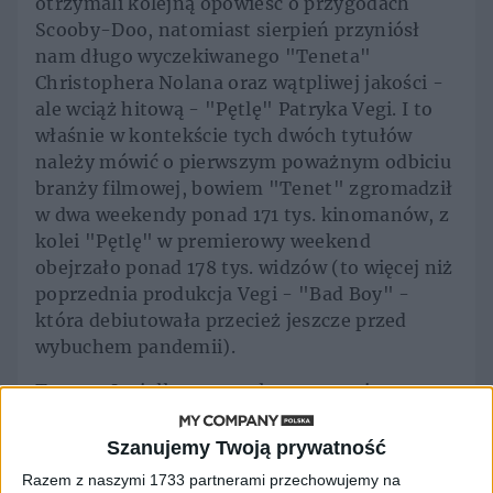
otrzymali kolejną opowieść o przygodach
Scooby-Doo, natomiast sierpień przyniósł
nam długo wyczekiwanego "Teneta"
Christophera Nolana oraz wątpliwej jakości -
ale wciąż hitową - "Pętlę" Patryka Vegi. I to
właśnie w kontekście tych dwóch tytułów
należy mówić o pierwszym poważnym odbiciu
branży filmowej, bowiem "Tenet" zgromadził
w dwa weekendy ponad 171 tys. kinomanów, z
kolei "Pętlę" w premierowy weekend
obejrzało ponad 178 tys. widzów (to więcej niż
poprzednia produkcja Vegi - "Bad Boy" -
która debiutowała przecież jeszcze przed
wybuchem pandemii).
Tomasz Jagiełło przyznał w rozmowie z
"Business Insider", że w sierpniu kina Helios
odwiedziło zaledwie 22 proc. widowni z
Szanujemy Twoją prywatność
analogicznego miesiąca zeszłego roku,
Razem z naszymi 1733 partnerami przechowujemy na