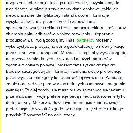
natomiast we wrześniu może to już być ponad
urządzeniu informacje, takie jak pliki cookie, i uzyskujemy do
30 proc. Jedno jest pewne - Polaków ciągnie
nich dostęp, a także przetwarzamy dane osobowe, takie jak
do kin, dlatego potrzebne są kolejne hity.
niepowtarzalne identyfikatory i standardowe informacje
wysyłane przez urządzenie, w celu zapewniania
Niedługo na ekranach zagoszczą m.in.
spersonalizowanych reklam i treści, pomiaru reklam i treści oraz
aktorska wersja "Mulan", "25 lat niewinności.
zbierania opinii odbiorców, a także rozwijania i ulepszania
Sprawa Tomka Komedy" czy - jeśli nic się nie
produktów.
Za Twoją zgodą my i nasi
partnerzy
możemy
zmieni - kolejna część serii o agencie 007.
wykorzystywać precyzyjne dane geolokalizacyjne i identyfikację
przez skanowanie urządzeń. Możesz kliknąć, aby wyrazić zgodę
Należy przy tym pamiętać, że kina muszą
na przetwarzanie danych przez nas i naszych partnerów
działać w określonym reżimie sanitarnym. -
zgodnie z opisem powyżej. Możesz też uzyskać dostęp do
Rygorystycznie przestrzegamy wszystkich
bardziej szczegółowych informacji i zmienić swoje preferencje
wytycznych sanitarnych. W mojej opinii kino
przed wyrażeniem zgody lub odmówić jej wyrażenia.
Pamiętaj,
jest obecnie miejscem o wiele
że niektóre rodzaje przetwarzania danych osobowych mogą nie
wymagać Twojej zgody, ale masz prawo sprzeciwić się takiemu
bezpieczniejszym niż inne, które odwiedzamy
przetwarzaniu. Twoje preferencje będą mieć zastosowanie tylko
codziennie - przyznaje prezes Helios S.A.
do tej witryny. Możesz w dowolnym momencie zmienić swoje
preferencje lub wycofać zgodę, wracając na tę stronę i klikając
Na ile kwestia bezpieczeństwa jest ważna dla
przycisk "Prywatność" na dole strony.
polskiego widza? Adam Siennica: - Ten aspekt
zawsze będzie istotny dla pewnej grupy
widzów traktujących poważnie sytuację z