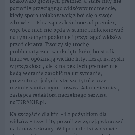
Brakowało głośnych premier, a stare hity nie
potrafiły przyciągnąć widzów w momencie,
kiedy sporo Polaków wciąż boi się o swoje
zdrowie. - Kina są uzależnione od premier,
więc bez nich nie będą w stanie funkcjonować
na tym samym poziomie i przyciągać widzów
przed ekrany. Tworzy się trochę
problematyczne zamknięte koło, bo studia
filmowe opóźniają wielkie hity, licząc na zyski
w przyszłości, ale kina bez tych premier nie
będą w stanie zarobić na utrzymanie,
prezentując jedynie starsze tytuły przy
reżimie sanitarnym - uważa Adam Siennica,
zastępca redaktora naczelnego serwisu
naEKRANIE.pl.
Na szczęście dla kin - i z pożytkiem dla
widzów - tzw. hity powoli zaczynają wkraczać
na kinowe ekrany. W lipcu młodsi widzowie