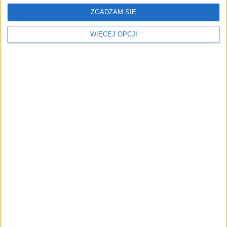
ZGADZAM SIĘ
WIĘCEJ OPCJI
Fabryka światów. Jak
Pieniądze to nie wszystko
działa Spółdzielnia
Scenograficzna?
Mroczne przedmioty
Wonder Legends Studio -
pożądania. Recenzja filmu
nowe polskie studio
"Kup teraz. Jak
transmediowe - zbiera
manipuluje się klientami"
milion dolarów w rundzie
pre-seed