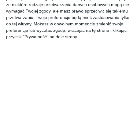
że niektóre rodzaje przetwarzania danych osobowych mogą nie
wyraźnie widoczny podczas trwających w
wymagać Twojej zgody, ale masz prawo sprzeciwić się takiemu
Kanadzie prestiżowych targów obronnych
przetwarzaniu. Twoje preferencje będą mieć zastosowanie tylko
CANSEC. To tam, we wtorek 26 maja, doszło
do tej witryny. Możesz w dowolnym momencie zmienić swoje
do kluczowego spotkania na szczycie.
preferencje lub wycofać zgodę, wracając na tę stronę i klikając
Władysław Kosiniak-Kamysz, wicepremier i
przycisk "Prywatność" na dole strony.
minister obrony narodowej, usiadł do stołu ze
swoim kanadyjskim odpowiednikiem. Na
agendzie znalazły się m.in. wspólne zakupy w
ramach SAFE.
– Chcemy właśnie z programu SAFE, do
którego przystąpiła Kanada jako największy
kraj spoza Unii Europejskiej, uczynić symbol
trwałego połączenia Europy i Kanady –
podkreślił polski wicepremier. Rozmowy
szefów resortów wykraczały jednak poza same
zakupy – dotyczyły też wojsk obrony
cyberprzestrzeni, wspólnych szkoleń,
wsparcia dla Ukrainy oraz przygotowań do