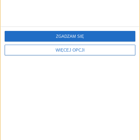
ZGADZAM SIĘ
REKLAMA
WIĘCEJ OPCJI
ZOBACZ RÓWNIEŻ