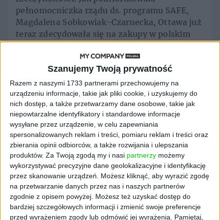
pełnomocniczka rządu ds. programu SAFE,
Magdalena Sobkowiak-Czarnecka, Ottawa już
teraz zdecydowała się na zakupy w polskim
sektorze obronnym. Największe
zainteresowanie budzą nad Wisłą
systemy
Szanujemy Twoją prywatność
bezzałogowe
. Warto w tym miejscu
przypomnieć, polskie systemy dronowe – w
Razem z naszymi 1733 partnerami przechowujemy na
tym drony rozpoznawcze FlyEye oraz
urządzeniu informacje, takie jak pliki cookie, i uzyskujemy do
nich dostęp, a także przetwarzamy dane osobowe, takie jak
amunicja krążąca Warmate produkcji Grupy
niepowtarzalne identyfikatory i standardowe informacje
WB – wyrobiły sobie na świecie markę
wysyłane przez urządzenie, w celu zapewniania
doskonałego i niezawodnego sprzętu, który
spersonalizowanych reklam i treści, pomiaru reklam i treści oraz
fenomenalnie sprawdził się w ekstremalnie
zbierania opinii odbiorców, a także rozwijania i ulepszania
trudnych warunkach frontowych w Ukrainie.
produktów.
Za Twoją zgodą my i nasi
partnerzy
możemy
To naturalnie przyciąga uwagę państw NATO
wykorzystywać precyzyjne dane geolokalizacyjne i identyfikację
chcących modernizować swoje armie w
przez skanowanie urządzeń. Możesz kliknąć, aby wyrazić zgodę
na przetwarzanie danych przez nas i naszych partnerów
oparciu o sprzęt sprawdzony w prawdziwym
zgodnie z opisem powyżej. Możesz też uzyskać dostęp do
boju.
bardziej szczegółowych informacji i zmienić swoje preferencje
przed wyrażeniem zgody lub odmówić jej wyrażenia.
Pamiętaj,
Potencjał eksportowy polskiego sprzętu był