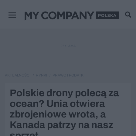
Menu główne
REKLAMA
AKTUALNOŚCI
RYNKI
PRAWO I PODATKI
Polskie drony polecą za
ocean? Unia otwiera
zbrojeniowe wrota, a
Kanada patrzy na nasz
sprzęt