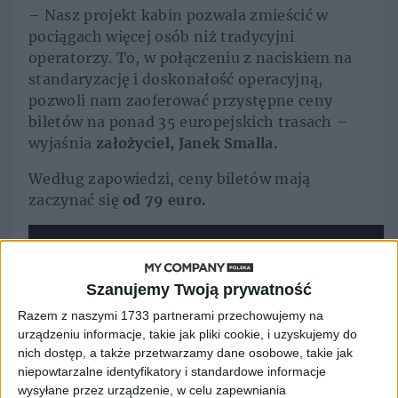
– Nasz projekt kabin pozwala zmieścić w
pociągach więcej osób niż tradycyjni
operatorzy. To, w połączeniu z naciskiem na
standaryzację i doskonałość operacyjną,
pozwoli nam zaoferować przystępne ceny
biletów na ponad 35 europejskich trasach –
wyjaśnia
założyciel, Janek Smalla.
Według zapowiedzi, ceny biletów mają
zaczynać się
od 79 euro.
Szanujemy Twoją prywatność
Razem z naszymi 1733 partnerami przechowujemy na
urządzeniu informacje, takie jak pliki cookie, i uzyskujemy do
nich dostęp, a także przetwarzamy dane osobowe, takie jak
niepowtarzalne identyfikatory i standardowe informacje
wysyłane przez urządzenie, w celu zapewniania