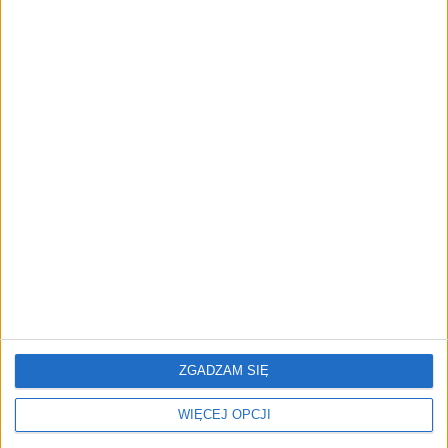
ZOBACZ RÓWNIEŻ
Polacy w finale
PKP Intercity wkrótce
ZGADZAM SIĘ
najważniejszego
uruchomi swój program
konkursu dla wynalazców.
lojalnościowy. Regulamin
WIĘCEJ OPCJI
Rewolucja na kolei coraz
już dostępny
bliżej?