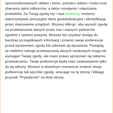
spersonalizowanych reklam i treści, pomiaru reklam i treści oraz
zbierania opinii odbiorców, a także rozwijania i ulepszania
produktów.
Za Twoją zgodą my i nasi
partnerzy
możemy
wykorzystywać precyzyjne dane geolokalizacyjne i identyfikację
przez skanowanie urządzeń. Możesz kliknąć, aby wyrazić zgodę
na przetwarzanie danych przez nas i naszych partnerów
zgodnie z opisem powyżej. Możesz też uzyskać dostęp do
bardziej szczegółowych informacji i zmienić swoje preferencje
Doświadczeni założyciele
przed wyrażeniem zgody lub odmówić jej wyrażenia.
Pamiętaj,
że niektóre rodzaje przetwarzania danych osobowych mogą nie
z wizją
wymagać Twojej zgody, ale masz prawo sprzeciwić się takiemu
przetwarzaniu. Twoje preferencje będą mieć zastosowanie tylko
do tej witryny. Możesz w dowolnym momencie zmienić swoje
Za projektem Nox stoją dwie osoby z dużym
preferencje lub wycofać zgodę, wracając na tę stronę i klikając
doświadczeniem w branży transportowej i
przycisk "Prywatność" na dole strony.
kolejowej.
Janek Smalla – Założyciel Nox
, wW
2017 r. był pierwszym pracownikiem, który
dołączył do zespołu FlixTrain, gdzie zdobywał
doświadczenie w strategii komercyjnej i
skalowaniu operacji. To nie jest jego pierwsze
zetknięcie z branżą transportową – do końca