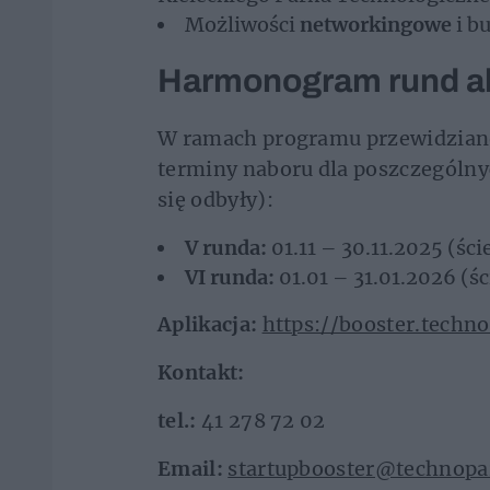
Możliwości
networkingowe
i b
Harmonogram rund a
W ramach programu przewidziano
terminy naboru dla poszczególnyc
się odbyły):
V runda:
01.11 – 30.11.2025 (ści
VI runda:
01.01 – 31.01.2026 (śc
Aplikacja:
https://booster.technop
Kontakt:
tel.:
41 278 72 02
Email:
startupbooster@technopar