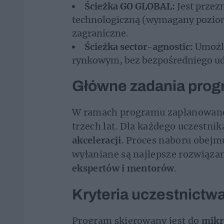
Ścieżka GO GLOBAL:
Jest przez
technologiczną (wymagany poziom 
zagraniczne.
Ścieżka sector-agnostic:
Umożli
rynkowym, bez bezpośredniego udz
Główne zadania pro
W ramach programu zaplanowano
trzech lat. Dla każdego uczestni
akceleracji
. Proces naboru obejm
wyłaniane są najlepsze rozwiązan
ekspertów i mentorów
.
Kryteria uczestnictw
Program skierowany jest do
mikr