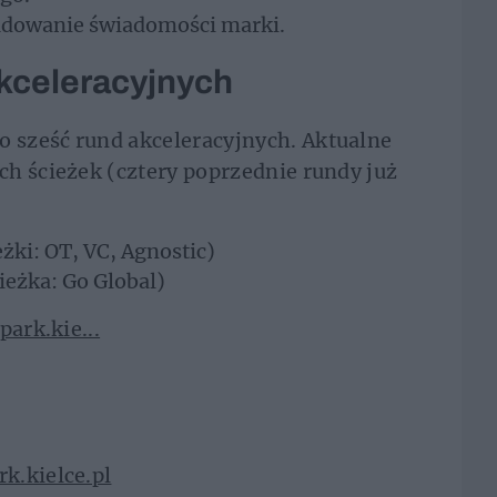
udowanie świadomości marki.
kceleracyjnych
 sześć rund akceleracyjnych. Aktualne
h ścieżek (cztery poprzednie rundy już
eżki: OT, VC, Agnostic)
ieżka: Go Global)
ark.kie...
k.kielce.pl