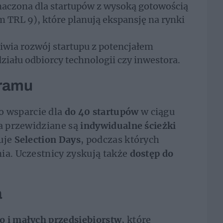
naczona dla startupów z wysoką gotowością
TRL 9), które planują ekspansję na rynki
wia rozwój startupu z potencjałem
iału odbiorcy technologii czy inwestora.
gramu
 wsparcie dla
do 40 startupów
w ciągu
ka przewidziane są
indywidualne ścieżki
uje
Selection Days
, podczas których
ia. Uczestnicy zyskują także
dostęp do
a
o i małych przedsiębiorstw
, które