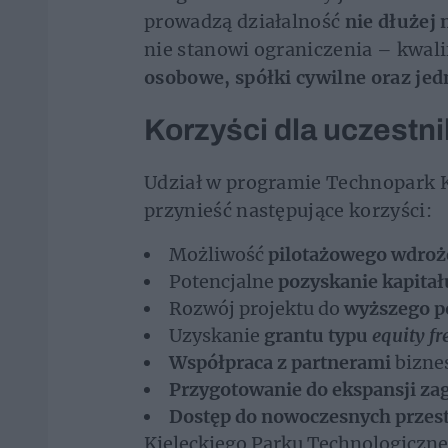
prowadzą działalność
nie dłużej n
nie stanowi ograniczenia – kwali
osobowe, spółki cywilne oraz je
Korzyści dla uczestn
Udział w programie Technopark K
przynieść następujące korzyści:
Możliwość
pilotażowego wdroże
Potencjalne
pozyskanie kapitał
Rozwój projektu do
wyższego 
Uzyskanie
grantu typu
equity fr
Współpraca z partnerami
bizne
Przygotowanie do ekspansji za
Dostęp do nowoczesnych przest
Kieleckiego Parku Technologiczne