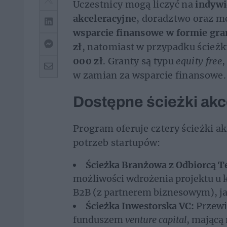
Uczestnicy mogą liczyć na
indywi
akceleracyjne
, doradztwo oraz m
wsparcie finansowe w formie gr
zł
, natomiast w przypadku ścieżk
000 zł
. Granty są typu
equity free
,
w zamian za wsparcie finansowe.
Dostępne ścieżki akc
Program oferuje cztery ścieżki a
potrzeb startupów:
Ścieżka Branżowa z Odbiorcą T
możliwości wdrożenia projektu u
B2B (z partnerem biznesowym), ja
Ścieżka Inwestorska VC:
Przewi
funduszem
venture capital
, mającą 