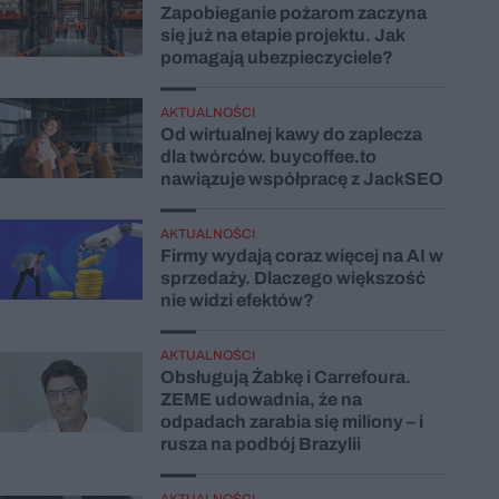
Zapobieganie pożarom zaczyna
się już na etapie projektu. Jak
pomagają ubezpieczyciele?
AKTUALNOŚCI
Od wirtualnej kawy do zaplecza
dla twórców. buycoffee.to
nawiązuje współpracę z JackSEO
AKTUALNOŚCI
Firmy wydają coraz więcej na AI w
sprzedaży. Dlaczego większość
nie widzi efektów?
AKTUALNOŚCI
Obsługują Żabkę i Carrefoura.
ZEME udowadnia, że na
odpadach zarabia się miliony – i
rusza na podbój Brazylii
AKTUALNOŚCI