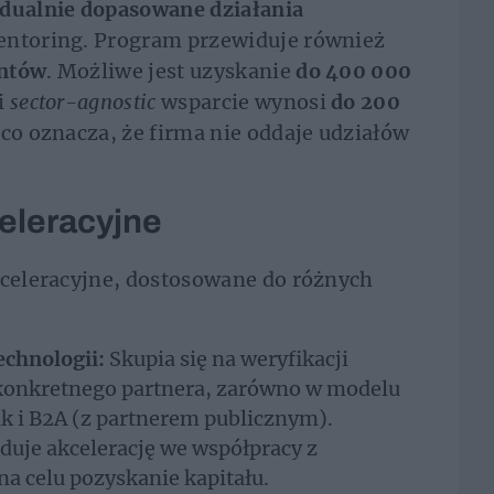
dualnie dopasowane działania
entoring. Program przewiduje również
antów
. Możliwe jest uzyskanie
do 400 000
i
sector-agnostic
wsparcie wynosi
do 200
 co oznacza, że firma nie oddaje udziałów
eleracyjne
kceleracyjne, dostosowane do różnych
echnologii:
Skupia się na weryfikacji
 konkretnego partnera, zarówno w modelu
k i B2A (z partnerem publicznym).
duje akcelerację we współpracy z
na celu pozyskanie kapitału.