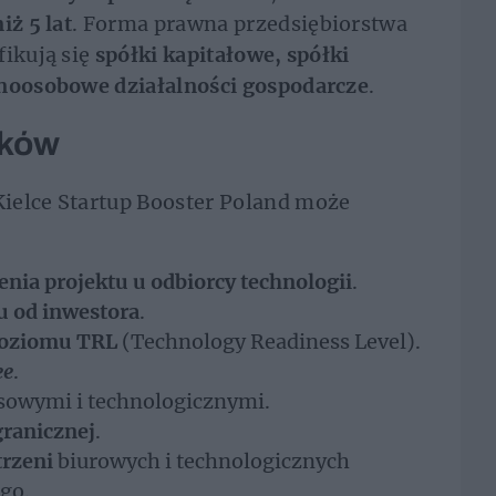
iż 5 lat
. Forma prawna przedsiębiorstwa
fikują się
spółki kapitałowe, spółki
dnoosobowe działalności gospodarcze
.
ików
ielce Startup Booster Poland może
nia projektu u odbiorcy technologii
.
u od inwestora
.
poziomu TRL
(Technology Readiness Level).
ee
.
sowymi i technologicznymi.
granicznej
.
rzeni
biurowych i technologicznych
go.