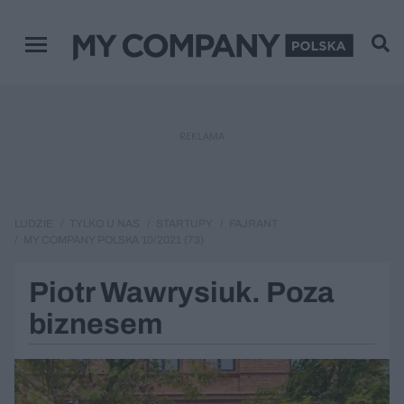
Menu główne
REKLAMA
LUDZIE
TYLKO U NAS
STARTUPY
FAJRANT
MY COMPANY POLSKA 10/2021 (73)
Piotr Wawrysiuk. Poza
biznesem