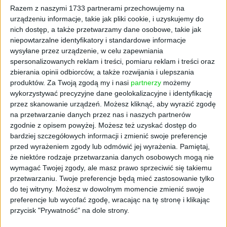
Razem z naszymi 1733 partnerami przechowujemy na
wielu osób, ale takie są fakty!
urządzeniu informacje, takie jak pliki cookie, i uzyskujemy do
nich dostęp, a także przetwarzamy dane osobowe, takie jak
Osoba, którą chciałbyś poznać na żywo to...?
niepowtarzalne identyfikatory i standardowe informacje
wysyłane przez urządzenie, w celu zapewniania
Moim pierwszym wyborem byłby Elon Musk.
spersonalizowanych reklam i treści, pomiaru reklam i treści oraz
To geniusz, który szalone pomysły potrafi
zbierania opinii odbiorców, a także rozwijania i ulepszania
przeradzać w fantastyczne projekty
produktów.
Za Twoją zgodą my i nasi
partnerzy
możemy
i skutecznie je realizować. Niesamowite jest
wykorzystywać precyzyjne dane geolokalizacyjne i identyfikację
też spektrum działań, jakimi się zajmuje –
przez skanowanie urządzeń. Możesz kliknąć, aby wyrazić zgodę
kiedyś PayPal, teraz Tesla, SpaceX, SolarCity,
na przetwarzanie danych przez nas i naszych partnerów
Hyperloop czy The Boring Company. Każdy
zgodnie z opisem powyżej. Możesz też uzyskać dostęp do
bardziej szczegółowych informacji i zmienić swoje preferencje
projekt jest niebywały, rewolucyjny,
przed wyrażeniem zgody lub odmówić jej wyrażenia.
Pamiętaj,
a jednocześnie osadzony w biznesowych
że niektóre rodzaje przetwarzania danych osobowych mogą nie
realiach. Chce robić to, co robimy obecnie, ale
wymagać Twojej zgody, ale masz prawo sprzeciwić się takiemu
lepiej i taniej, co w konsekwencji będzie pchać
przetwarzaniu. Twoje preferencje będą mieć zastosowanie tylko
do przodu całą ludzkość.
do tej witryny. Możesz w dowolnym momencie zmienić swoje
preferencje lub wycofać zgodę, wracając na tę stronę i klikając
Na własny biznes zdecydowałeś się po
przycisk "Prywatność" na dole strony.
trzydziestce i to w miesiącu, kiedy urodziło ci