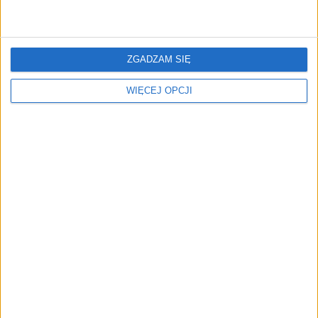
fabrykę świeżego jedzenia
2026
dla psów
ZGADZAM SIĘ
WIĘCEJ OPCJI
Te kraje zablokowały
Najważniejsze informacje
chatbot Elona Muska.
ze świata biznesu.
Mieszka tam 315 mln ludzi
Styczeń 2026
Najważniejsze informacje
Kto ma metale, ten ma
ze świata biznesu.
władzę
Październik 2025