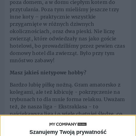
poza domem, a w domu ciepłym kotem do
przytulania. Poza tym mieliśmy jeszcze trzy
inne koty – praktycznie wszystkie
przygarnięte w różnych dziwnych
okolicznościach, oraz dwa pieski. Nie liczę
zwierząt, które odwiedzały nas jako goście
hotelowi, bo prowadziliśmy przez pewien czas
domowy hotel dla zwierząt. Było przy tym
mnóstwo zabawy!
Masz jakieś nietypowe hobby?
Bardzo lubię piłkę nożną. Gram amatorsko z
kolegami, ale też kibicuję - pokrzyczenie na
trybunach to dla mnie forma relaksu. Uważam
też, że nasza liga - Ekstraklasa - to
najciekawsza liga i o wiele chętniej śledzę, co
dzieje się na rodzimym podwórku, niż w
czołowych ligach jak angielska czy włoska. To
Szanujemy Twoją prywatność
pewnie dość nietypowe i niezrozumiałe dla