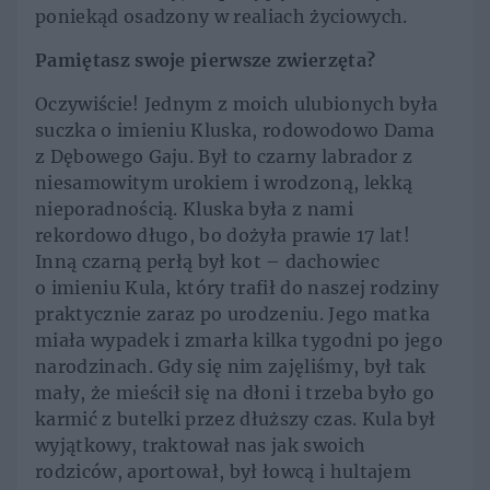
poniekąd osadzony w realiach życiowych.
Pamiętasz swoje pierwsze zwierzęta?
Oczywiście! Jednym z moich ulubionych była
suczka o imieniu Kluska, rodowodowo Dama
z Dębowego Gaju. Był to czarny labrador z
niesamowitym urokiem i wrodzoną, lekką
nieporadnością. Kluska była z nami
rekordowo długo, bo dożyła prawie 17 lat!
Inną czarną perłą był kot – dachowiec
o imieniu Kula, który trafił do naszej rodziny
praktycznie zaraz po urodzeniu. Jego matka
miała wypadek i zmarła kilka tygodni po jego
narodzinach. Gdy się nim zajęliśmy, był tak
mały, że mieścił się na dłoni i trzeba było go
karmić z butelki przez dłuższy czas. Kula był
wyjątkowy, traktował nas jak swoich
rodziców, aportował, był łowcą i hultajem