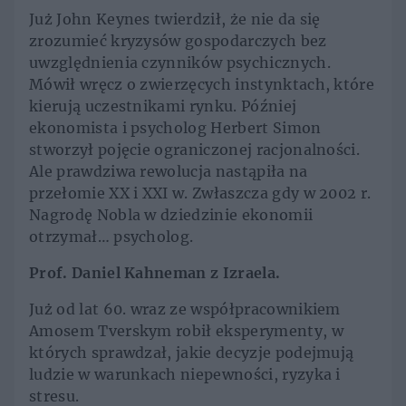
Już John Keynes twierdził, że nie da się
zrozumieć kryzysów gospodarczych bez
uwzględnienia czynników psychicznych.
Mówił wręcz o zwierzęcych instynktach, które
kierują uczestnikami rynku. Później
ekonomista i psycholog Herbert Simon
stworzył pojęcie ograniczonej racjonalności.
Ale prawdziwa rewolucja nastąpiła na
przełomie XX i XXI w. Zwłaszcza gdy w 2002 r.
Nagrodę Nobla w dziedzinie ekonomii
otrzymał… psycholog.
Prof. Daniel Kahneman z Izraela.
Już od lat 60. wraz ze współpracownikiem
Amosem Tverskym robił eksperymenty, w
których sprawdzał, jakie decyzje podejmują
ludzie w warunkach niepewności, ryzyka i
stresu.