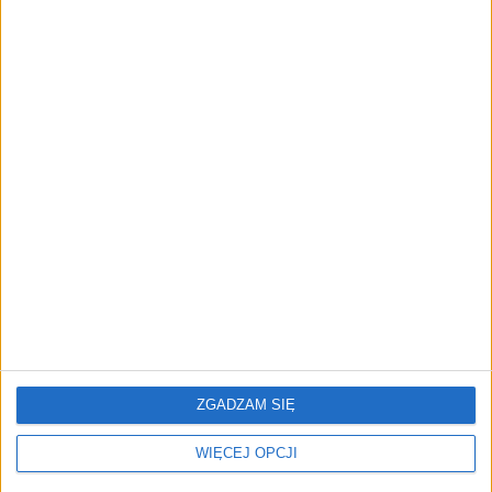
Chcesz być usłyszany?
Zmora lidera. Jak
Pokaż ręce! Przepis na
delegować obowiązki?
skuteczną komunikację,
[WYWIAD]
nie tylko online
5 zasad konstruktywnej
Chroniczny stres, brak
krytyki
wsparcia i zdrowie
ZGADZAM SIĘ
psychiczne polskich
przedsiębiorców: problem
WIĘCEJ OPCJI
ignorowany?