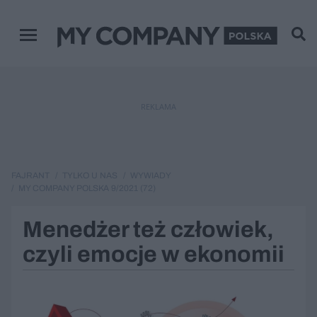
Menu główne
REKLAMA
FAJRANT
TYLKO U NAS
WYWIADY
MY COMPANY POLSKA 9/2021 (72)
Menedżer też człowiek,
czyli emocje w ekonomii