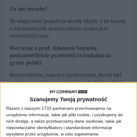
Co mu wyszło?
Że większość popełnia wtedy błędy. I że teoria
o racjonalnych uczestnikach rynku jest
nierealistyczna.
Pan wraz z prof. Adamem Szyszką
postanowiliście przenieść te badania na
grunt polski.
Rzeczywiście, razem z profesorem, który był
zresztą promotorem mojej pracy doktorskiej,
we współpracy ze Szkołą Główną Handlową
realizujemy grant Narodowego Centrum
Szanujemy Twoją prywatność
Nauki „Wpływ czynników behawioralnych na
Razem z naszymi 1733 partnerami przechowujemy na
decyzje finansowe przedsiębiorstw oraz ich
urządzeniu informacje, takie jak pliki cookie, i uzyskujemy do
związek z danymi makroekonomicznymi”.
nich dostęp, a także przetwarzamy dane osobowe, takie jak
niepowtarzalne identyfikatory i standardowe informacje
A mówiąc po ludzku?
wysyłane przez urządzenie, w celu zapewniania