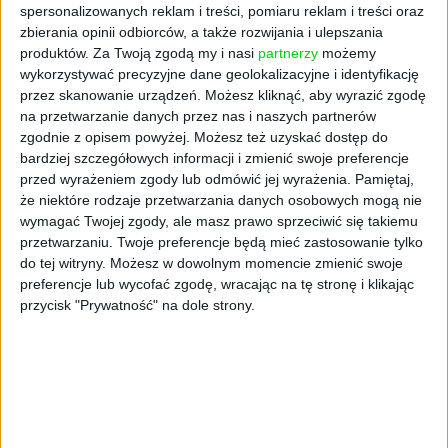
spersonalizowanych reklam i treści, pomiaru reklam i treści oraz
Chcemy zbadać, w jaki sposób czynniki
zbierania opinii odbiorców, a także rozwijania i ulepszania
psychologiczne wpływają na decyzje topowych
produktów.
Za Twoją zgodą my i nasi
partnerzy
możemy
polskich menedżerów, głównie CEO spółek
wykorzystywać precyzyjne dane geolokalizacyjne i identyfikację
notowanych na giełdzie. A także, jak te ich
przez skanowanie urządzeń. Możesz kliknąć, aby wyrazić zgodę
decyzje wpływają na całą gospodarkę. To
na przetwarzanie danych przez nas i naszych partnerów
zgodnie z opisem powyżej. Możesz też uzyskać dostęp do
najczęściej świetnej klasy specjaliści, o dużej
bardziej szczegółowych informacji i zmienić swoje preferencje
wiedzy ekonomicznej i znajomości rynku.
przed wyrażeniem zgody lub odmówić jej wyrażenia.
Pamiętaj,
Według klasycznych ekonomistów powinni się
że niektóre rodzaje przetwarzania danych osobowych mogą nie
zachowywać skrajnie racjonalnie, nie ulegać
wymagać Twojej zgody, ale masz prawo sprzeciwić się takiemu
emocjom. Idealny przykład homo
przetwarzaniu. Twoje preferencje będą mieć zastosowanie tylko
œconomicus.
do tej witryny. Możesz w dowolnym momencie zmienić swoje
preferencje lub wycofać zgodę, wracając na tę stronę i klikając
Jak się takich top menedżerów bada?
przycisk "Prywatność" na dole strony.
Przede wszystkim bardzo ciężko do nich
dotrzeć, bo nigdy nie mają czasu. Ale jak się
już uda, to traktują badanie bardzo poważnie.
W końcu poświęcają na nie swój cenny czas!
Przygotowaliśmy dla nich ankiety, w których