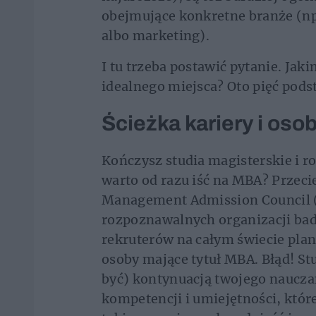
obejmujące konkretne branże (n
albo marketing).
I tu trzeba postawić pytanie. Ja
idealnego miejsca? Oto pięć po
Ścieżka kariery i oso
Kończysz studia magisterskie i r
warto od razu iść na MBA? Przec
Management Admission Council (
rozpoznawalnych organizacji bad
rekruterów na całym świecie plan
osoby mające tytuł MBA. Błąd! St
być) kontynuacją twojego nauczan
kompetencji i umiejętności, któr