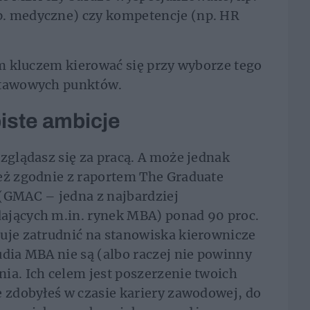
p. medyczne) czy kompetencje (np. HR
kim kluczem kierować się przy wyborze tego
dstawowych punktów.
biste ambicje
ozglądasz się za pracą. A może jednak
ież zgodnie z raportem The Graduate
GMAC – jedna z najbardziej
ających m.in. rynek MBA) ponad 90 proc.
uje zatrudnić na stanowiska kierownicze
udia MBA nie są (albo raczej nie powinny
ia. Ich celem jest poszerzenie twoich
e zdobyłeś w czasie kariery zawodowej, do