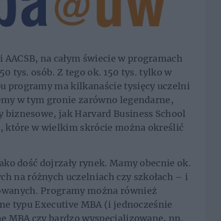
i AACSB, na całym świecie w programach
0 tys. osób. Z tego ok. 150 tys. tylko w
u programy ma kilkanaście tysięcy uczelni
ziemy w tym gronie zarówno legendarne,
y biznesowe, jak Harvard Business School
a, które w wielkim skrócie można określić
 jako dość dojrzały rynek. Mamy obecnie ok.
 na różnych uczelniach czy szkołach – i
omowanych. Programy można również
rne typu Executive MBA (i jednocześnie
lne MBA czy bardzo wyspecjalizowane, np.