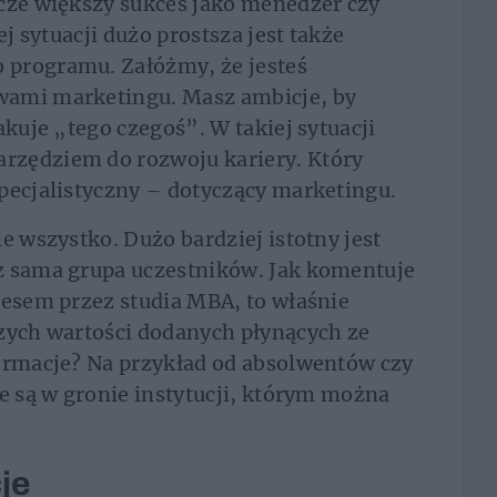
zcze większy sukces jako menedżer czy
ej sytuacji dużo prostsza jest także
 programu. Załóżmy, że jesteś
wami marketingu. Masz ambicje, by
akuje „tego czegoś”. W takiej sytuacji
rzędziem do rozwoju kariery. Który
pecjalistyczny – dotyczący marketingu.
e wszystko. Dużo bardziej istotny jest
z sama grupa uczestników. Jak komentuje
cesem przez studia MBA, to właśnie
szych wartości dodanych płynących ze
formacje? Na przykład od absolwentów czy
re są w gronie instytucji, którym można
je