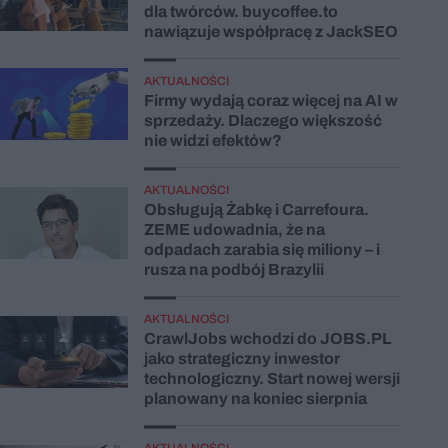
dla twórców. buycoffee.to
nawiązuje współpracę z JackSEO
AKTUALNOŚCI
Firmy wydają coraz więcej na AI w
sprzedaży. Dlaczego większość
nie widzi efektów?
AKTUALNOŚCI
Obsługują Żabkę i Carrefoura.
ZEME udowadnia, że na
odpadach zarabia się miliony – i
rusza na podbój Brazylii
AKTUALNOŚCI
CrawlJobs wchodzi do JOBS.PL
jako strategiczny inwestor
technologiczny. Start nowej wersji
planowany na koniec sierpnia
AKTUALNOŚCI