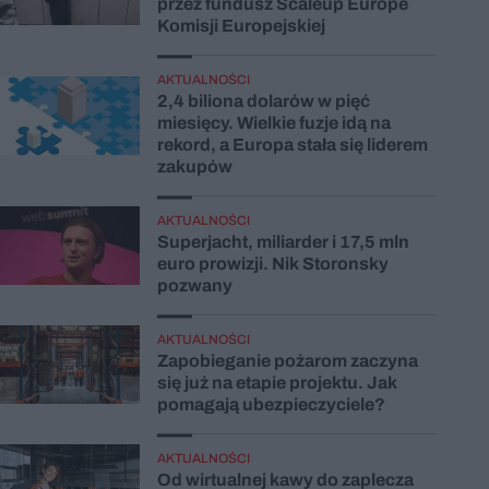
przez fundusz Scaleup Europe
Komisji Europejskiej
AKTUALNOŚCI
2,4 biliona dolarów w pięć
miesięcy. Wielkie fuzje idą na
rekord, a Europa stała się liderem
zakupów
AKTUALNOŚCI
Superjacht, miliarder i 17,5 mln
euro prowizji. Nik Storonsky
pozwany
AKTUALNOŚCI
Zapobieganie pożarom zaczyna
się już na etapie projektu. Jak
pomagają ubezpieczyciele?
AKTUALNOŚCI
Od wirtualnej kawy do zaplecza