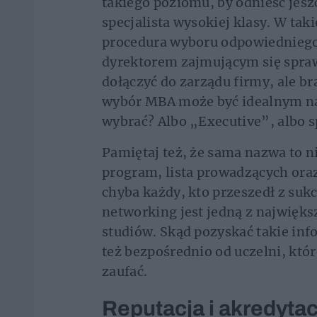
takiego poziomu, by odnieść jes
specjalista wysokiej klasy. W taki
procedura wyboru odpowiedniego
dyrektorem zajmującym się spra
dołączyć do zarządu firmy, ale br
wybór MBA może być idealnym na
wybrać? Albo „Executive”, albo s
Pamiętaj też, że sama nazwa to ni
program, lista prowadzących ora
chyba każdy, kto przeszedł z suk
networking jest jedną z najwięk
studiów. Skąd pozyskać takie in
też bezpośrednio od uczelni, któ
zaufać.
Reputacja i akredytac