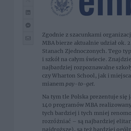
Zgodnie z szacunkami organizacj
MBA bierze aktualnie udział ok. 25
Stanach Zjednoczonych. Tego typ
i szkół na całym świecie. Znajd
najbardziej rozpoznawalne szkoł
czy Wharton School, jak i miejsc
mianem
pay-to-get
.
Na tym tle Polska prezentuje się
140 programów MBA realizowanych
tych bardziej i tych mniej ren
rozróżniać – są najbardziej elita
najdroższe), są też bardziej ogó