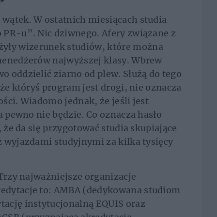
wątek. W ostatnich miesiącach studia
 PR-u”. Nic dziwnego. Afery związane z
ły wizerunek studiów, które można
 menedżerów najwyższej klasy. Wbrew
 oddzielić ziarno od plew. Służą do tego
że któryś program jest drogi, nie oznacza
ości. Wiadomo jednak, że jeśli jest
na pewno nie będzie. Co oznacza hasło
, że da się przygotować studia skupiające
 wyjazdami studyjnymi za kilka tysięcy
 Trzy najważniejsze organizacje
edytacje to: AMBA (dedykowana studiom
ację instytucjonalną EQUIS oraz