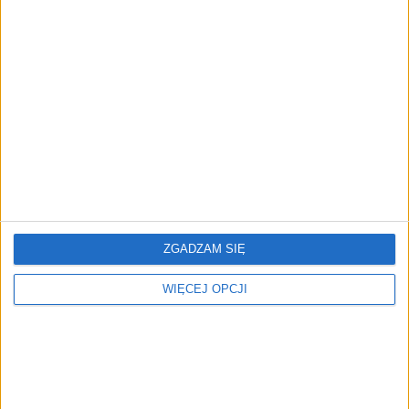
REKLAMA
ZOBACZ RÓWNIEŻ
ZGADZAM SIĘ
WIĘCEJ OPCJI
Twórcy Renee i born2be
Amazon.pl oficjalnym
znaleźli nową żyłę złota.
partnerem Ekstraklasy.