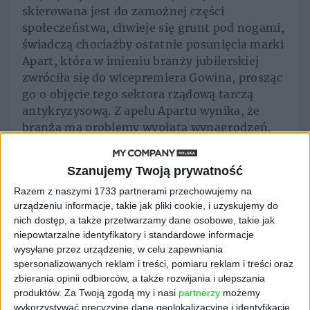
skierowana jest do zamożnej części
społeczeństwa, chwieje się grunt pod nogami,
świadczą chociażby ostatnie posunięcia marki
Apart, która w imieniu branży jubilerskiej
zwróciła się do wicepremiera Gowina, prosząc
go o objęcie tego sektora rządową tarczą
antykryzysową. Z apelu Apartu wynika, że
branża ma problemy wypłatą wynagrodzeń.
Czemu jest źle, skoro miało być tak dobrze?
Szanujemy Twoją prywatność
– Marki luksusowe za późno odkryły e-
commerce – tłumaczy założyciel CENTEO. –
Razem z naszymi 1733 partnerami przechowujemy na
W momencie wybuchu pandemii firmy
urządzeniu informacje, takie jak pliki cookie, i uzyskujemy do
nich dostęp, a także przetwarzamy dane osobowe, takie jak
budujące ofertę wokół ekskluzywnych
niepowtarzalne identyfikatory i standardowe informacje
produktów były o kilka kroków za innymi
wysyłane przez urządzenie, w celu zapewniania
branżami. Zbyt mały nacisk położono na
spersonalizowanych reklam i treści, pomiaru reklam i treści oraz
rozwój własnych, cyfrowych kanałów
zbierania opinii odbiorców, a także rozwijania i ulepszania
sprzedaży. Większość marek luksusowych nie
produktów.
Za Twoją zgodą my i nasi
partnerzy
możemy
weszła również na żaden z liczących się
wykorzystywać precyzyjne dane geolokalizacyjne i identyfikację