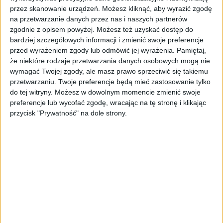
marketplace’ów. Gdy wybuchła pandemia,
przez skanowanie urządzeń. Możesz kliknąć, aby wyrazić zgodę
na przetwarzanie danych przez nas i naszych partnerów
sklepy stacjonarne z oczywistych powodów
zgodnie z opisem powyżej. Możesz też uzyskać dostęp do
straciły klientów, a ci nie zdążyli przyzwyczaić
bardziej szczegółowych informacji i zmienić swoje preferencje
się do kupowania produktów tej kategorii
przed wyrażeniem zgody lub odmówić jej wyrażenia.
Pamiętaj,
przez Internet – twierdzi Ferenc i dodaje, że
że niektóre rodzaje przetwarzania danych osobowych mogą nie
analizując genezę kryzysu, nie można
wymagać Twojej zgody, ale masz prawo sprzeciwić się takiemu
pominąć braku poczucia bezpieczeństwa
przetwarzaniu. Twoje preferencje będą mieć zastosowanie tylko
spowodowanego pandemią i tego, w jaki
do tej witryny. Możesz w dowolnym momencie zmienić swoje
preferencje lub wycofać zgodę, wracając na tę stronę i klikając
sposób pustoszy ona gospodarkę.
przycisk "Prywatność" na dole strony.
Branża luxury nie tylko za późno odkryła e-
commerce, ale – przekonana o nieomylności
stosowanej latami strategii – do sprzedaży
internetowej z pewną dozą arogancji.
Najlepszym tego przykładem jest publiczne
odrzucenie przez LVMH oferty współpracy z
Amazonem. To prawda, że jako „sklep ze
wszystkim” Amazon nie dawał markom tej
kategorii odpowiedniego poczucia