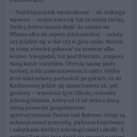
Pilchowickim.
– Najbliższy szlak wycieczkowy – do dzikiego
wąwozu – rozpoczyna się tuż za naszą furtką.
Doliną Bobru można dojść do zamku we
Wleniu albo do zapory pilchowickiej – zależy
czy pójdzie się w dół czy w górę rzeki. Można
tę trasę również pokonać na rowerze albo
konno. Nieopodal, tuż pod Wleniem, znajomi
mają konie huculskie. Oferują naukę jazdy
konnej, a dla zaawansowanych rajdy. Gdyby
ktoś miał ochotę pochodzić po górach, to do
Karkonoszy jedzie się samochodem ok. pół
godziny – wymienia Igor Glinda, rodowity
jeleniogórzanin, który od 11 lat wraz z żoną
Gosią prowadzi gospodarstwo
agroturystyczne Tartak nad Bobrem. Oboje są
zafascynowani przyrodą, pięknem krajobrazu
i zabytkami Kotliny Jeleniogórskiej i okolic. Z