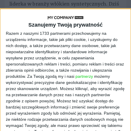
liderka w branży włókien syntetycznych. Dziś
oprócz rybackich sieci do produkcji econylu
używa także odpadki poprzemysłowe, resztki
tkanin, stare nylonowe dywany. Kostiumy z
Szanujemy Twoją prywatność
tego ekologicznego materiału mają już w
Razem z naszymi 1733 partnerami przechowujemy na
ofercie niemal wszystkie luksusowe marki i
urządzeniu informacje, takie jak pliki cookie, i uzyskujemy do
uznane sieciówki. Ale liderami w
nich dostęp, a także przetwarzamy dane osobowe, takie jak
niepowtarzalne identyfikatory i standardowe informacje
zrównoważonej produkcji są też polskie firmy
wysyłane przez urządzenie, w celu zapewniania
i projektanci! Od lat kolekcje precyzyjnie
spersonalizowanych reklam i treści, pomiaru reklam i treści oraz
skrojonych kostiumów kąpielowych z econylu
zbierania opinii odbiorców, a także rozwijania i ulepszania
proponuje Bodymaps.
produktów.
Za Twoją zgodą my i nasi
partnerzy
możemy
wykorzystywać precyzyjne dane geolokalizacyjne i identyfikację
Minimalistyczne, trójkątne bikini to
przez skanowanie urządzeń. Możesz kliknąć, aby wyrazić zgodę
sezonowa nowość, wyróżnia się
na przetwarzanie danych przez nas i naszych partnerów
dopracowanym krojem i modnymi kolorami
zgodnie z opisem powyżej. Możesz też uzyskać dostęp do
inspirowanych barwami ziemi. W kolekcji jest
bardziej szczegółowych informacji i zmienić swoje preferencje
wiele pięknych jedno- i dwuczęściowych
przed wyrażeniem zgody lub odmówić jej wyrażenia.
Pamiętaj,
że niektóre rodzaje przetwarzania danych osobowych mogą nie
kostiumów stworzonych z myślą o różnych
wymagać Twojej zgody, ale masz prawo sprzeciwić się takiemu
sylwetkach i rozmiarach. Miłośniczkom