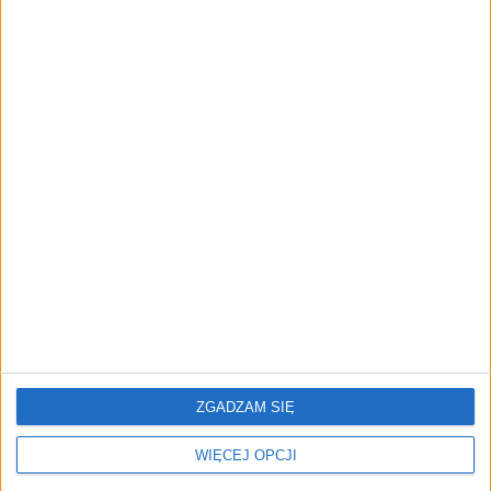
Tematy:
wydajmy
wydajmy na to
REKLAMA
ZGADZAM SIĘ
WIĘCEJ OPCJI
ZOBACZ RÓWNIEŻ