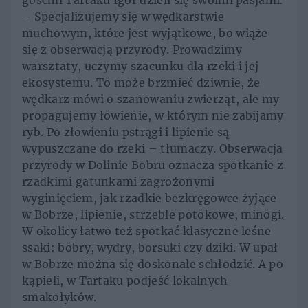
gośćmi Tartaku Igor dzieli się swoimi pasjami.
– Specjalizujemy się w wędkarstwie
muchowym, które jest wyjątkowe, bo wiąże
się z obserwacją przyrody. Prowadzimy
warsztaty, uczymy szacunku dla rzeki i jej
ekosystemu. To może brzmieć dziwnie, że
wędkarz mówi o szanowaniu zwierząt, ale my
propagujemy łowienie, w którym nie zabijamy
ryb. Po złowieniu pstrągi i lipienie są
wypuszczane do rzeki – tłumaczy. Obserwacja
przyrody w Dolinie Bobru oznacza spotkanie z
rzadkimi gatunkami zagrożonymi
wyginięciem, jak rzadkie bezkręgowce żyjące
w Bobrze, lipienie, strzeble potokowe, minogi.
W okolicy łatwo też spotkać klasyczne leśne
ssaki: bobry, wydry, borsuki czy dziki. W upał
w Bobrze można się doskonale schłodzić. A po
kąpieli, w Tartaku podjeść lokalnych
smakołyków.