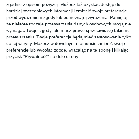
zgodnie z opisem powyżej. Możesz też uzyskać dostęp do
wykopaliskach, czyli wydobywaniu spod ziemi
bardziej szczegółowych informacji i zmienić swoje preferencje
przedmiotów będących nośnikiem historii
przed wyrażeniem zgody lub odmówić jej wyrażenia.
Pamiętaj,
ludzkości. Porusza mnie fakt, że przedmioty
że niektóre rodzaje przetwarzania danych osobowych mogą nie
te przetrwały setki, tysiące lat pod warstwą
wymagać Twojej zgody, ale masz prawo sprzeciwić się takiemu
ziemi, ten organiczny aspekt: ciało–
przetwarzaniu. Twoje preferencje będą mieć zastosowanie tylko
przedmiot–natura jest mi bardzo bliski –
do tej witryny. Możesz w dowolnym momencie zmienić swoje
preferencje lub wycofać zgodę, wracając na tę stronę i klikając
wyjaśnia. Plastycznie skupiła się na prostych,
przycisk "Prywatność" na dole strony.
często naiwnych i niedoskonałych formach
oraz fakturze wyglądającej jakby była
wynikiem upływu czasu. Ten niezwykły efekt
uzyskuje stosując technikę „wosku
utraconego”. Tworzy wzór w wosku
jubilerskim odpowiednio go formując,
następnie odlewa go w srebrze i tak powstaje
model-matka służący do stworzenia formy. –
W dalszych krokach z wykorzystaniem formy
ponownie tworzymy woskowe wzory, z
których odlewam już docelową biżuterię –