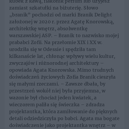
kubek z kawą, flakonik perfum lub użyjesz
zamiast szkatułki na biżuterię. Słowo
„branik” pochodzi od marki Branik Delight
założonej w 2020 r. przez Agatę Knorowską,
architektkę wnętrz, absolwentkę
warszawskiej ASP. – Branik to nazwisko mojej
prababci Zofii. Na przełomie XIX i XX w.
urodziła się w Odessie i spędziła tam
kilkanaście lat, chłonąc wpływy wielu kultur,
zwyczajów i różnorodnej architektury –
opowiada Agata Knorowska. Mimo trudnych
doświadczeń życiowych Zofia Branik cieszyła
się małymi rzeczami. – Zawsze dbała, by
przestrzeń wokół niej była przyjemna, w
wazonie był chociaż jeden kwiatek, a
wieczorem paliła się świeczka – zdradza
projektantka, która zamiłowanie do pięknych
detali odziedziczyła po babci. Agata ma bogate
doświadczenie jako projektantka wnętrz – w