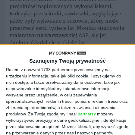
projektów inspirowanych wykopaliskami.
Kolczyki, pierścionki, zawieszki, wyglądające
jakby były wykonane z surowca, który może
przetrwać setki tysięcy lat. Monika studiowała
malarstwo na warszawskiej ASP, ale jej
dyplom składał się z obiektów
przestrzennych, również takich z
wykorzystaniem metalu. – Chciałam tworzyć
Szanujemy Twoją prywatność
przedmioty bliskie ciału takie, z którymi
Razem z naszymi 1733 partnerami przechowujemy na
można by nawiązać intymną relację. Stąd być
urządzeniu informacje, takie jak pliki cookie, i uzyskujemy do
może moje zainteresowanie biżuterią, o której
nich dostęp, a także przetwarzamy dane osobowe, takie jak
myślę w kategoriach małych obiektów
niepowtarzalne identyfikatory i standardowe informacje
rzeźbiarskich, przedmiotów na granicy sztuki
wysyłane przez urządzenie, w celu zapewniania
i użytkowości – mówi autorka.
spersonalizowanych reklam i treści, pomiaru reklam i treści oraz
zbierania opinii odbiorców, a także rozwijania i ulepszania
Nad kolekcją „Archive” pracowała w sposób,
produktów.
Za Twoją zgodą my i nasi
partnerzy
możemy
w jaki pracuje się nad obrazem czy rzeźbą. –
wykorzystywać precyzyjne dane geolokalizacyjne i identyfikację
Szukałam tematu, który mnie porusza i tak
przez skanowanie urządzeń. Możesz kliknąć, aby wyrazić zgodę
na przetwarzanie danych przez nas i naszych partnerów
zdecydowałam się opowiedzieć o