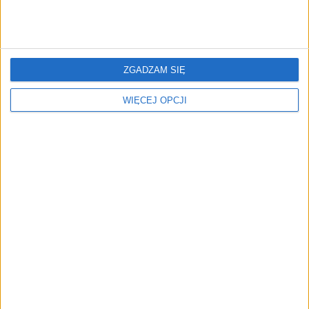
ZGADZAM SIĘ
ZOBACZ RÓWNIEŻ
WIĘCEJ OPCJI
Paleta barw, czyli wydaj z
W lutym rozpieszczamy
głową! Polecamy
zmysły
najlepsze cacka do
kupienia