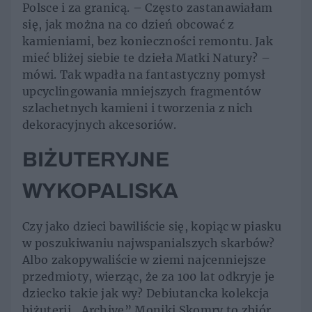
Polsce i za granicą. – Często zastanawiałam
się, jak można na co dzień obcować z
kamieniami, bez konieczności remontu. Jak
mieć bliżej siebie te dzieła Matki Natury? –
mówi. Tak wpadła na fantastyczny pomysł
upcyclingowania mniejszych fragmentów
szlachetnych kamieni i tworzenia z nich
dekoracyjnych akcesoriów.
BIŻUTERYJNE
WYKOPALISKA
Czy jako dzieci bawiliście się, kopiąc w piasku
w poszukiwaniu najwspanialszych skarbów?
Albo zakopywaliście w ziemi najcenniejsze
przedmioty, wierząc, że za 100 lat odkryje je
dziecko takie jak wy? Debiutancka kolekcja
biżuterii „Archive” Moniki Skomry to zbiór