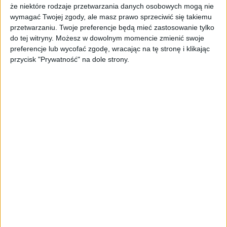
gimnazjum musiałem sobie zrobić miesięczną
że niektóre rodzaje przetwarzania danych osobowych mogą nie
przerwę od szkoły, by móc codziennie
wymagać Twojej zgody, ale masz prawo sprzeciwić się takiemu
uczestniczyć w warsztatach, które odbywały
przetwarzaniu. Twoje preferencje będą mieć zastosowanie tylko
się w ramach programu akceleracyjnego, do
do tej witryny. Możesz w dowolnym momencie zmienić swoje
którego dostałem się ze swoim startupem. Z
preferencje lub wycofać zgodę, wracając na tę stronę i klikając
przycisk "Prywatność" na dole strony.
negatywnymi uwagami spotkałem się głównie
w internecie – jednym nie odpowiadało, że
„jakiś dzieciak próbuje się wymądrzać”, inni
twierdzili, że ktoś za mnie te wszystkie
projekty prowadzi.
No właśnie, wątek taty jest bardzo silny w
twojej historii.
Oboje rodzice zachęcali mnie od początku,
żebym był bardziej aktywnym niż pasywnym
użytkownikiem internetu – żebym generował
treści, a nie tylko je konsumował i podsuwali
różne książki o kodowaniu, ale rzeczywiście
główny udział w moich projektach miał tata.