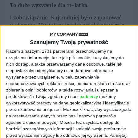
To duże wyzwanie dla 11-latka.
I zobowiązanie. Najtrudniej było zapanować
nad grupą. Musiałem trochę wcielić się w rolę
nauczyciela – jednocześnie starać się
zrealizować materiał i zadbać o to, by wszyscy
Szanujemy Twoją prywatność
mnie słuchali.
Razem z naszymi 1731 partnerami przechowujemy na
urządzeniu informacje, takie jak pliki cookie, i uzyskujemy do
Jak na tę twoją aktywność reagowali
nich dostęp, a także przetwarzamy dane osobowe, takie jak
rówieśnicy i nauczyciele?
niepowtarzalne identyfikatory i standardowe informacje
wysyłane przez urządzenie, w celu zapewniania
Raczej pozytywnie. Jednak na początku, kiedy
spersonalizowanych reklam i treści, pomiaru reklam i treści oraz
pojawiły się pierwsze artykuły o mnie,
zbierania opinii odbiorców, a także rozwijania i ulepszania
poczułem się trochę przytłoczony
produktów.
Za Twoją zgodą my i nasi
partnerzy
możemy
zainteresowaniem, jakie budziłem. Potem
wykorzystywać precyzyjne dane geolokalizacyjne i identyfikację
znajomi zaczęli traktować moją działalność
przez skanowanie urządzeń. Możesz kliknąć, aby wyrazić zgodę
jako normalną pasję, taką samą jak gra na
na przetwarzanie danych przez nas i naszych partnerów
zgodnie z opisem powyżej. Możesz też uzyskać dostęp do
instrumencie czy w piłkę nożną. Nauczyciele
bardziej szczegółowych informacji i zmienić swoje preferencje
mnie wspierali. Nie robili problemów, gdy w
przed wyrażeniem zgody lub odmówić jej wyrażenia.
Pamiętaj,