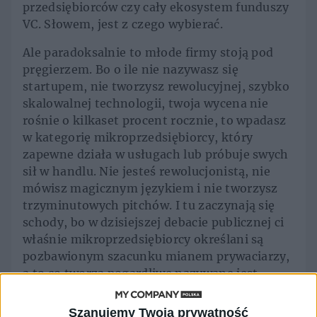
przedsiębiorców czy cały ekosystem funduszy
VC. Słowem, jest z czego wybierać.
Ale paradoksalnie to młode firmy stoją pod
pręgierzem. Bo o ile nie nazywasz się
startupem, nie tworzysz rewolucyjnej, szybko
skalowalnej technologii, twoja wycena nie
rośnie o kilkaset procent rocznie, to wpadasz
w kategorię mikroprzedsiębiorcy, który
zapewne działa w usługach lub próbuje swych
sił w handlu. Nie jesteś rewolucjonistą, nie
mówisz magicznym językiem i nie tworzysz
trzyminutowych pitchów. I tu zaczynają się
schody, bo w dzisiejszej debacie publicznej ci
właśnie mikroprzedsiębiorcy określani są
pozbawionym szacunku mianem prywaciarzy,
a to co tworzą pogardliwe nazywane jest
biedafirmą.
Szanujemy Twoją prywatność