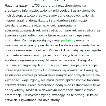
I pewnie znaczna część tego lekceważącego
Razem z naszymi 1733 partnerami przechowujemy na
stosunku do własnej firmy wynika z tego, że
urządzeniu informacje, takie jak pliki cookie, i uzyskujemy do
przez 40 lat PRL właściciele prywatnych firm
nich dostęp, a także przetwarzamy dane osobowe, takie jak
żyli na marginesie społeczeństwa. Wyszydzani
niepowtarzalne identyfikatory i standardowe informacje
przez większość ekonomistów, wykpiwani
wysyłane przez urządzenie, w celu zapewniania
przez propagandę, byli stawiani w opozycji do
spersonalizowanych reklam i treści, pomiaru reklam i treści oraz
tych, którzy wybrali kariery w nomenklaturze.
zbierania opinii odbiorców, a także rozwijania i ulepszania
Potem, kiedy wektory się zmieniły, powstał
produktów.
Za Twoją zgodą my i nasi
partnerzy
możemy
wykorzystywać precyzyjne dane geolokalizacyjne i identyfikację
transformacyjny mit o cwanym
przez skanowanie urządzeń. Możesz kliknąć, aby wyrazić zgodę
przedsiębiorcy. Ubrany w skórę, w białych
na przetwarzanie danych przez nas i naszych partnerów
skarpetach chodził, palił cygara i pogardzał
zgodnie z opisem powyżej. Możesz też uzyskać dostęp do
swoimi współpracownikami. I choć dziś te
bardziej szczegółowych informacji i zmienić swoje preferencje
wzorce i społeczne memy przyblakły, to
przed wyrażeniem zgody lub odmówić jej wyrażenia.
Pamiętaj,
jednak cały czas istnieje podział na tych,
że niektóre rodzaje przetwarzania danych osobowych mogą nie
którzy chcą brać sprawy w swoje ręce i tych,
wymagać Twojej zgody, ale masz prawo sprzeciwić się takiemu
przetwarzaniu. Twoje preferencje będą mieć zastosowanie tylko
dla których państwo ma być głównym
do tej witryny. Możesz w dowolnym momencie zmienić swoje
gwarantem dobrobytu. To państwo ma
preferencje lub wycofać zgodę, wracając na tę stronę i klikając
zapewnić materialną stabilność, gwarancje
przycisk "Prywatność" na dole strony.
zatrudnienia, przywileje.