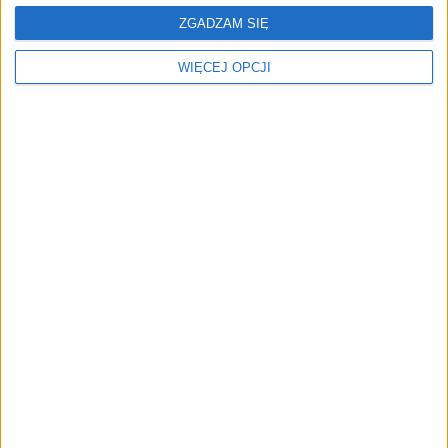
ZGADZAM SIĘ
Sukcesu na początku nie
widać
WIĘCEJ OPCJI
NAJNOWSZE
AKTUALNOŚCI
AI zamiast Google? Już niedługo
boty będą decydować, gdzie
zrobisz zakupy
AKTUALNOŚCI
Prawie 62 mld zł na inwestycje
przedsiębiorstw z leasingiem
NOWE TECHNOLOGIE
Rynek aplikacji fitness zapomniał o
trenerach. Polski startup