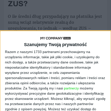
ZUS?
O ile średni dług przypadający na płatnika jest
sumą wciąż relatywnie realną do
uregulowania, to jednak – według ZUS –
maksymalna kwota zadłużenia na wszystkie
fundusze na aktywnych kontach płatników
Szanujemy Twoją prywatność
wyniosła 818,8 mln zł
, a minimalna – 0,01 zł.
Rok wcześniej odnotowano takie same wyniki.
Razem z naszymi 1733 partnerami przechowujemy na
urządzeniu informacje, takie jak pliki cookie, i uzyskujemy do
ZUS podaje również, że jeszcze na koniec maja
nich dostęp, a także przetwarzamy dane osobowe, takie jak
maksymalne zadłużenie było na poziomie
niepowtarzalne identyfikatory i standardowe informacje
1109 mln zł, ale dłużnik uregulował w czerwcu
wysyłane przez urządzenie, w celu zapewniania
290 mln zł z ww. należności.
spersonalizowanych reklam i treści, pomiaru reklam i treści oraz
zbierania opinii odbiorców, a także rozwijania i ulepszania
– Niby jest lepiej w gospodarce, ale firmy
produktów.
Za Twoją zgodą my i nasi
partnerzy
możemy
wciąż zderzają się z mocnym wzrostem
wykorzystywać precyzyjne dane geolokalizacyjne i identyfikację
kosztów i to powoduje, że też trudno liczyć na
przez skanowanie urządzeń. Możesz kliknąć, aby wyrazić zgodę
jakąś poprawę dotyczącą ściągalności składek.
na przetwarzanie danych przez nas i naszych partnerów
zgodnie z opisem powyżej. Możesz też uzyskać dostęp do
Płatności zusowskich zobowiązań a płatności