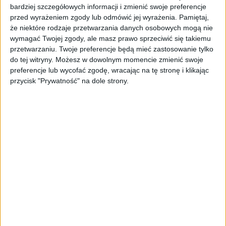
bardziej szczegółowych informacji i zmienić swoje preferencje
podatków to nie jest to samo. Ale ogólnie,
przed wyrażeniem zgody lub odmówić jej wyrażenia.
Pamiętaj,
jeżeli chodzi o ściągalność podatków, te dane
że niektóre rodzaje przetwarzania danych osobowych mogą nie
wskazują na to, że trudno liczyć w tym roku
wymagać Twojej zgody, ale masz prawo sprzeciwić się takiemu
na bardzo mocne przyspieszenie ich
przetwarzaniu. Twoje preferencje będą mieć zastosowanie tylko
odzyskiwania – mówi ekonomista Marek
do tej witryny. Możesz w dowolnym momencie zmienić swoje
Zuber.
preferencje lub wycofać zgodę, wracając na tę stronę i klikając
przycisk "Prywatność" na dole strony.
Nie stać nas na nierówności. Wywiad z dr.
Pawłem Bukowskim
Ekspertka: ZUS musi
poprawić egzekwowanie
należności
Istnienie tak ogromnego zobowiązania wobec
ZUS jest zaskakujące. Zdaniem dr Anny
Wojciechowskiej, w przypadku