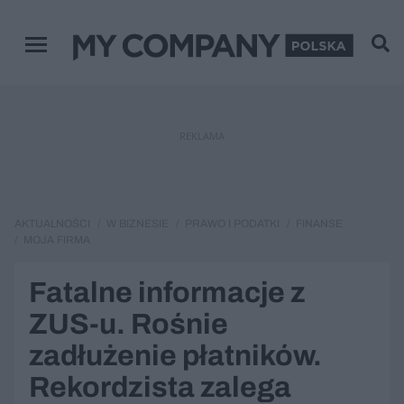
Menu główne
REKLAMA
AKTUALNOŚCI
W BIZNESIE
PRAWO I PODATKI
FINANSE
MOJA FIRMA
Fatalne informacje z
ZUS-u. Rośnie
zadłużenie płatników.
Rekordzista zalega