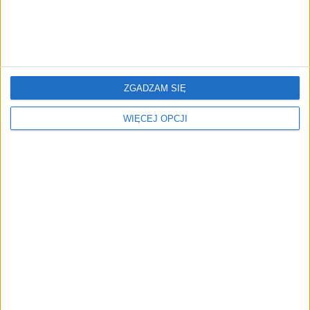
ZOBACZ RÓWNIEŻ
ZGADZAM SIĘ
WIĘCEJ OPCJI
Rząd szykuje korekty w
Polak najmłodszym
podatkach. Na liście
absolwentem MBA na
akcyza, opłata cukrowa,
Columbii. Tomasz Felpel
małpki, fundacje rodzinne
stworzył startup do
wyceny MŚP
Co piąta złotówka
Jak skutecznie