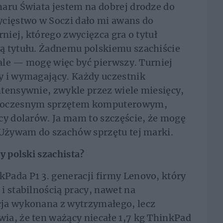
aru Świata jestem na dobrej drodze do
ycięstwo w Soczi dało mi awans do
rniej, którego zwycięzca gra o tytuł
ą tytułu. Żadnemu polskiemu szachiście
nale — mogę więc być pierwszy. Turniej
y i wymagający. Każdy uczestnik
tensywnie, zwykle przez wiele miesięcy,
owoczesnym sprzętem komputerowym,
cy dolarów. Ja mam to szczęście, że mogę
. Używam do szachów sprzętu tej marki.
y polski szachista?
Pada P1 3. generacji firmy Lenovo, który
i stabilnością pracy, nawet na
ja wykonana z wytrzymałego, lecz
ia, że ten ważący niecałe 1,7 kg ThinkPad