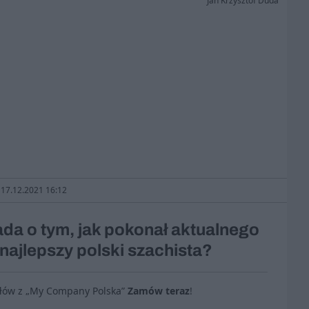
Jan Krzysztof Duda
: 17.12.2021 16:12
da o tym, jak pokonał aktualnego
 najlepszy polski szachista?
ułów z „My Company Polska”
Zamów teraz
!