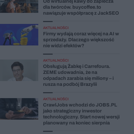
Od wirtualnej kawy do zaplecza
dla twórców. buycoffee.to
nawiązuje współpracę z JackSEO
AKTUALNOŚCI
Firmy wydają coraz więcej na AI w
sprzedaży. Dlaczego większość
nie widzi efektów?
AKTUALNOŚCI
Obsługują Żabkę i Carrefoura.
ZEME udowadnia, że na
odpadach zarabia się miliony – i
rusza na podbój Brazylii
AKTUALNOŚCI
CrawlJobs wchodzi do JOBS.PL
jako strategiczny inwestor
technologiczny. Start nowej wersji
planowany na koniec sierpnia