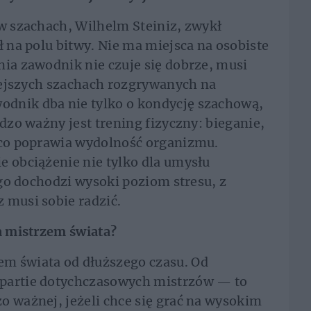
 w szachach, Wilhelm Steiniz, zwykł
ł na polu bitwy. Nie ma miejsca na osobiste
nia zawodnik nie czuje się dobrze, musi
siejszych szachach rozgrywanych na
dnik dba nie tylko o kondycję szachową,
rdzo ważny jest trening fizyczny: bieganie,
, co poprawia wydolność organizmu.
e obciążenie nie tylko dla umysłu
tego dochodzi wysoki poziom stresu, z
 musi sobie radzić.
ia mistrzem świata?
m świata od dłuższego czasu. Od
 partie dotychczasowych mistrzów — to
o ważnej, jeżeli chce się grać na wysokim