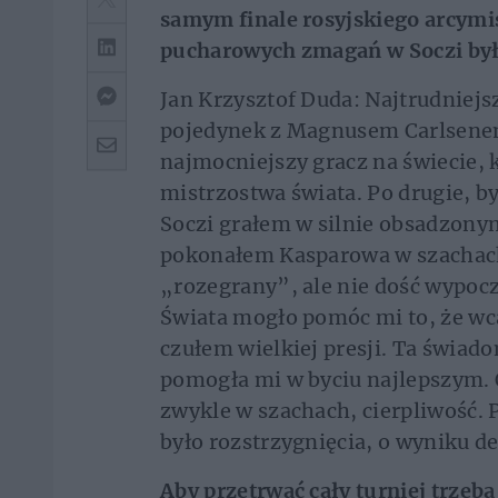
samym finale rosyjskiego arcymis
pucharowych zmagań w Soczi był 
Jan Krzysztof Duda: Najtrudniejs
pojedynek z Magnusem Carlsenem.
najmocniejszy gracz na świecie, 
mistrzostwa świata. Po drugie, 
Soczi grałem w silnie obsadzonym
pokonałem Kasparowa w szachach
„rozegrany”, ale nie dość wypoc
Świata mogło pomóc mi to, że wca
czułem wielkiej presji. Ta świa
pomogła mi w byciu najlepszym. 
zwykle w szachach, cierpliwość. P
było rozstrzygnięcia, o wyniku d
Aby przetrwać cały turniej trzeba