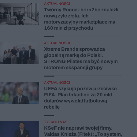
AKTUALNOŚCI
Twórcy Renee i born2be znaleźli
nową żyłę złota. Ich
motoryzacyjny marketplace ma
160 mln zł przychodu
AKTUALNOŚCI
Xtreme Brands sprowadza
globalną markę do Polski.
STRONG Pilates ma być nowym
motorem ekspansji grupy
AKTUALNOŚCI
UEFA szykuje pozew przeciwko
FIFA. Plan Infantino za 20 mld
dolarów wywołał futbolową
rebelię
TYLKO U NAS
KSeF nie naprawi twojej firmy.
Vaidas Knieža (Fitek): „To system,