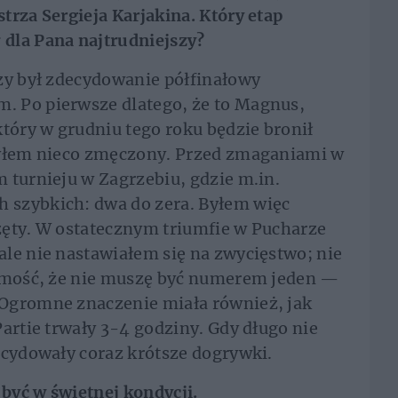
trza Sergieja Karjakina. Który etap
dla Pana najtrudniejszy?
zy był zdecydowanie półfinałowy
 Po pierwsze dlatego, że to Magnus,
który w grudniu tego roku będzie bronił
byłem nieco zmęczony. Przed zmaganiami w
 turnieju w Zagrzebiu, gdzie m.in.
 szybkich: dwa do zera. Byłem więc
zęty. W ostatecznym triumfie w Pucharze
le nie nastawiałem się na zwycięstwo; nie
domość, że nie muszę być numerem jeden —
Ogromne znaczenie miała również, jak
artie trwały 3-4 godziny. Gdy długo nie
ecydowały coraz krótsze dogrywki.
 być w świetnej kondycji.