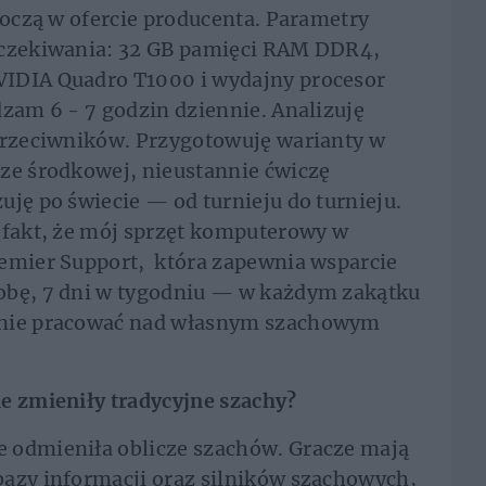
boczą w ofercie producenta. Parametry
oczekiwania: 32 GB pamięci RAM DDR4,
VIDIA Quadro T1000 i wydajny procesor
dzam 6 - 7 godzin dziennie. Analizuję
 przeciwników. Przygotowuję warianty w
rze środkowej, nieustannie ćwiczę
uję po świecie — od turnieju do turnieju.
 fakt, że mój sprzęt komputerowy w
remier Support, która zapewnia wsparcie
obę, 7 dni w tygodniu — w każdym zakątku
jnie pracować nad własnym szachowym
e zmieniły tradycyjne szachy?
 odmieniła oblicze szachów. Gracze mają
bazy informacji oraz silników szachowych,