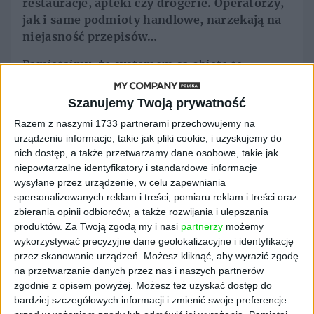
restauracje, apteki czy drogerie. Operatorzy,
jak i same podmioty handlowe, narzekają na
niejasność przepisów…
Pamiętajmy, że systemem są objęte te
biznesy, których powierzchnia wynosi więcej
niż 200 mkw. I właśnie tam można zwracać
Szanujemy Twoją prywatność
puste opakowania z logo systemu, ale wcale
Razem z naszymi 1733 partnerami przechowujemy na
nie trzeba, ponieważ sieć punktów zwrotu
urządzeniu informacje, takie jak pliki cookie, i uzyskujemy do
będzie liczna. W ostatnim czasie miało
nich dostęp, a także przetwarzamy dane osobowe, takie jak
miejsce sporo spotkań konsultacyjnych
niepowtarzalne identyfikatory i standardowe informacje
interesariuszy i resortu klimaty i środowiska,
wysyłane przez urządzenie, w celu zapewniania
spersonalizowanych reklam i treści, pomiaru reklam i treści oraz
których celem było właśnie wyjaśnienie
zbierania opinii odbiorców, a także rozwijania i ulepszania
niejasności. W krajach, które jako ostatnie
produktów.
Za Twoją zgodą my i nasi
partnerzy
możemy
wprowadziły system kaucyjny, też pojawiało
wykorzystywać precyzyjne dane geolokalizacyjne i identyfikację
się sporo wątpliwości, gdy wchodził on w
przez skanowanie urządzeń. Możesz kliknąć, aby wyrazić zgodę
życie. Mimo to czas pokazał, że po pewnym
na przetwarzanie danych przez nas i naszych partnerów
czasie wszystko działało jak trzeba.
zgodnie z opisem powyżej. Możesz też uzyskać dostęp do
Przypominam zresztą, że podmioty
bardziej szczegółowych informacji i zmienić swoje preferencje