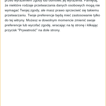
przed wyrażeniem zgody lub odmówić jej wyrażenia.
Pamiętaj,
zaangażowane bezpośrednio w temat
że niektóre rodzaje przetwarzania danych osobowych mogą nie
otrzymały trzy miesiące okresu przejściowego
wymagać Twojej zgody, ale masz prawo sprzeciwić się takiemu
oraz jego przesunięcie ze stycznia na
przetwarzaniu. Twoje preferencje będą mieć zastosowanie tylko
październik 2025 r.
do tej witryny. Możesz w dowolnym momencie zmienić swoje
preferencje lub wycofać zgodę, wracając na tę stronę i klikając
Producenci, którzy nie przystąpią do systemu
przycisk "Prywatność" na dole strony.
kaucyjnego, a więc nie zawrą umowy z
żadnym operatorem i uznają, że system ich
nie dotyczy, będą zobowiązani do uiszczenia
tzw. opłaty produktowej. Zdaniem krytyków,
wysokość tej opłaty jest bardzo mała. Jakie to
może mieć konsekwencje?
Tak, ta opłata jest za mała i jak najszybciej
powinna zostać podniesiona. Po to, by takie
biznesy poczuły motywację do włączenia się w
system kaucyjny.
Joanna Kądziołka,
prezeska
Polskiego Stowarzyszenia Zero Waste.
Ekspertka ds. komunikacji, edukatorka
ekologiczna, pomysłodawczyni kampanii