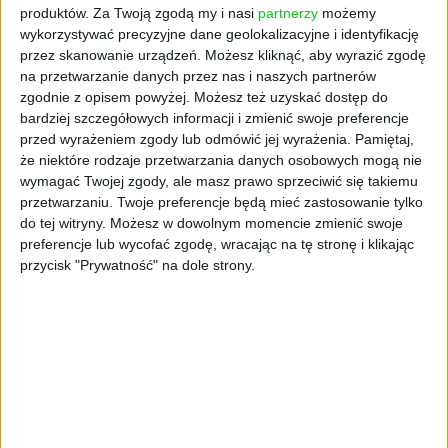
produktów.
Za Twoją zgodą my i nasi
partnerzy
możemy
- Skupienie się na tym, czego naprawdę
wykorzystywać precyzyjne dane geolokalizacyjne i identyfikację
potrzebują użytkownicy, przyniosło efekty.
przez skanowanie urządzeń. Możesz kliknąć, aby wyrazić zgodę
Weszliśmy do pierwszej trzydziestki
na przetwarzanie danych przez nas i naszych partnerów
globalnych aplikacji do nauki języków z
zgodnie z opisem powyżej. Możesz też uzyskać dostęp do
bardziej szczegółowych informacji i zmienić swoje preferencje
zaledwie 13-osobowym zespołem. Ta
przed wyrażeniem zgody lub odmówić jej wyrażenia.
Pamiętaj,
efektywność to nasza supermoc. Rośniemy 4x
że niektóre rodzaje przetwarzania danych osobowych mogą nie
rok do roku obsesyjnie koncentrując się na
wymagać Twojej zgody, ale masz prawo sprzeciwić się takiemu
tym, czego chcą nasi użytkownicy. Teraz
przetwarzaniu. Twoje preferencje będą mieć zastosowanie tylko
jesteśmy gotowi wykorzystać to samo
do tej witryny. Możesz w dowolnym momencie zmienić swoje
podejście i wejść do pierwszej piątki - dodaje
preferencje lub wycofać zgodę, wracając na tę stronę i klikając
Bartosz Pieślak, współzałożyciel i COO.
przycisk "Prywatność" na dole strony.
Treści BeeSpeaker są zaprojektowane tak, by
były interaktywne, ciekawe i szybko budowały
praktyczne umiejętności w mówieniu.
Użytkownicy angażują się w rozmowy z native
speakerami poprzez krótkie filmy i
konwersacyjne zadania odzwierciedlające