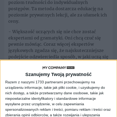
poziom trudności do indywidualnych
postępów. Ta metoda dostarcza edukację na
poziomie prywatnych lekcji, ale za ułamek ich
ceny.
- Większość uczących się nie chce zostać
ekspertami od gramatyki. Oni chcą czuć się
pewnie mówiąc. Coraz więcej ekspertów
językowych zgadza się, że najskuteczniejsze
podejście odzwierciedla sposób, w jaki uczą się
dzieci: słuchanie, powtarzanie i próbowanie
bez strachu. To uświadomiłem sobie, patrząc,
Szanujemy Twoją prywatność
jak moje dzieci naturalnie uczą się
hiszpańskiego. Od pierwszego dnia
Razem z naszymi 1733 partnerami przechowujemy na
urządzeniu informacje, takie jak pliki cookie, i uzyskujemy do
budowaliśmy BeeSpeaker wokół tej zasady.
nich dostęp, a także przetwarzamy dane osobowe, takie jak
Mówisz na głos i prowadzisz prawdziwe
niepowtarzalne identyfikatory i standardowe informacje
rozmowy, a nie tylko klikasz fiszki
wysyłane przez urządzenie, w celu zapewniania
- komentuje Karol Wegner, współzałożyciel i
spersonalizowanych reklam i treści, pomiaru reklam i treści oraz
CEO BeeSpeaker
zbierania opinii odbiorców, a także rozwijania i ulepszania