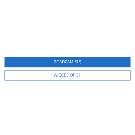
jest praktyk. Nowy
nowego funduszu. R
fundusz Rosso Capital
Ventures II zainwestuje w
zainwestuje w startupy
projekty deeptech
marketingowe
ZGADZAM SIĘ
4 mln euro dla grid.online.
SpaceX odpala
WIĘCEJ OPCJI
Movens Capital inwestuje
największe IPO w historii.
w startup pomagający
Czy Wall Street kupi efekt
firmom kurierskim
Muska?