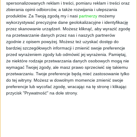
Nestor źródłem porażki
spersonalizowanych reklam i treści, pomiaru reklam i treści oraz
zbierania opinii odbiorców, a także rozwijania i ulepszania
produktów.
Za Twoją zgodą my i nasi
partnerzy
możemy
Także zaplanowana sukcesja może zakończyć
wykorzystywać precyzyjne dane geolokalizacyjne i identyfikację
się niepowodzeniem. Postawmy sprawę jasno
przez skanowanie urządzeń. Możesz kliknąć, aby wyrazić zgodę
– przekazanie sterów w firmie wymaga
na przetwarzanie danych przez nas i naszych partnerów
spełnienia kilku warunków. Potrzebni są:
zgodnie z opisem powyżej. Możesz też uzyskać dostęp do
mądry i odpowiedzialny nestor, kompetentny
bardziej szczegółowych informacji i zmienić swoje preferencje
przed wyrażeniem zgody lub odmówić jej wyrażenia.
Pamiętaj,
i chętny do prowadzenia biznesu potomek
że niektóre rodzaje przetwarzania danych osobowych mogą nie
oraz umiejętność komunikowania się między
wymagać Twojej zgody, ale masz prawo sprzeciwić się takiemu
nimi, a także z pozostałymi członkami
przetwarzaniu. Twoje preferencje będą mieć zastosowanie tylko
rodziny.
do tej witryny. Możesz w dowolnym momencie zmienić swoje
preferencje lub wycofać zgodę, wracając na tę stronę i klikając
Niestety jednym z głównych problemów
przycisk "Prywatność" na dole strony.
związanych ze sprawnym przeprowadzeniem
procesu jest zwykle postać założyciela czy
założycielki firmy. – Są to najczęściej twardzi
ludzie, którzy zakładali biznesy w latach 80.
czy 90. To oni są jednoosobowymi władcami,
którzy wykuwali swój sukces biorąc na swoje