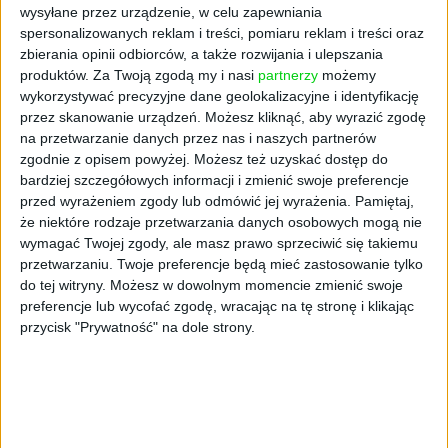
wysyłane przez urządzenie, w celu zapewniania
spersonalizowanych reklam i treści, pomiaru reklam i treści oraz
zbierania opinii odbiorców, a także rozwijania i ulepszania
FAJRANT
produktów.
Za Twoją zgodą my i nasi
partnerzy
możemy
"The Office" to wciąż jeden z
wykorzystywać precyzyjne dane geolokalizacyjne i identyfikację
przez skanowanie urządzeń. Możesz kliknąć, aby wyrazić zgodę
najpopularniejszych serialów. Na
na przetwarzanie danych przez nas i naszych partnerów
czym polega jego fenomen?
zgodnie z opisem powyżej. Możesz też uzyskać dostęp do
bardziej szczegółowych informacji i zmienić swoje preferencje
Maciej Łuczak
02.05.2023
przed wyrażeniem zgody lub odmówić jej wyrażenia.
Pamiętaj,
że niektóre rodzaje przetwarzania danych osobowych mogą nie
wymagać Twojej zgody, ale masz prawo sprzeciwić się takiemu
przetwarzaniu. Twoje preferencje będą mieć zastosowanie tylko
do tej witryny. Możesz w dowolnym momencie zmienić swoje
preferencje lub wycofać zgodę, wracając na tę stronę i klikając
przycisk "Prywatność" na dole strony.