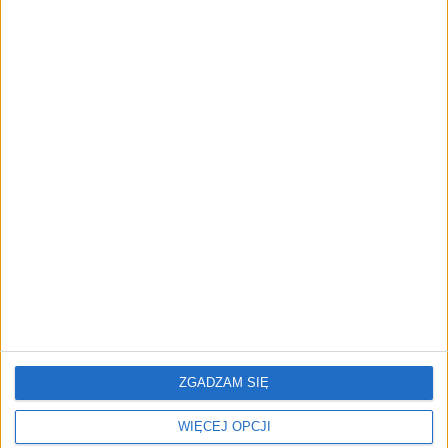
Polacy uciekają z Dubaju.
14 tys. zł za metr w bloku z
Nowy kierunek inwestycji
PRL. To nie żart, rynek
zaskakuje
zaskakuje
W ten sposób nie dasz się
"Mieszkanie już samo na
oszukać deweloperowi.
ciebie nie zarobi". Spadek
Nawet 15 proc. ceny
marż i rosnące wymagania
mieszkania do negocjacji
najmujących
ZGADZAM SIĘ
WIĘCEJ OPCJI