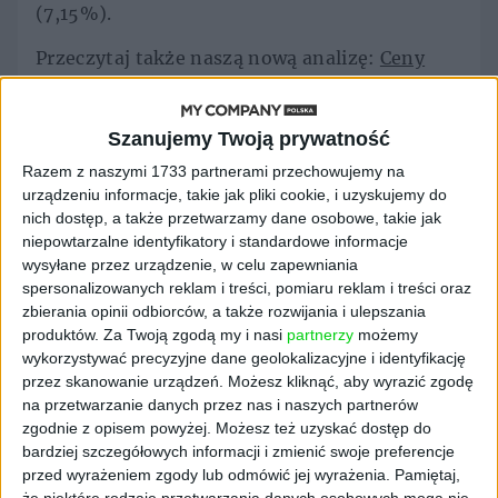
(7,15%).
Przeczytaj także naszą nową analizę:
Ceny
nieruchomości
ani drgną!
Deweloperzy przestali
Szanujemy Twoją prywatność
Razem z naszymi 1733 partnerami przechowujemy na
budować mieszkania
urządzeniu informacje, takie jak pliki cookie, i uzyskujemy do
nich dostęp, a także przetwarzamy dane osobowe, takie jak
niepowtarzalne identyfikatory i standardowe informacje
Pod względem liczby oddanych do
wysyłane przez urządzenie, w celu zapewniania
użytkowania mieszkań sektor mieszkaniowy
spersonalizowanych reklam i treści, pomiaru reklam i treści oraz
zanotował najlepszy wynik od 1979 roku. W
zbierania opinii odbiorców, a także rozwijania i ulepszania
2022 r. oddano do użytkowania 238,6 tys.
produktów.
Za Twoją zgodą my i nasi
partnerzy
możemy
mieszkań i domów – o kilka tysięcy więcej
wykorzystywać precyzyjne dane geolokalizacyjne i identyfikację
niż w rekordowym roku 2021.
przez skanowanie urządzeń. Możesz kliknąć, aby wyrazić zgodę
na przetwarzanie danych przez nas i naszych partnerów
W sektorze budownictwa mieszkaniowego
zgodnie z opisem powyżej. Możesz też uzyskać dostęp do
zaobserwowano najpoważniejsze
bardziej szczegółowych informacji i zmienić swoje preferencje
przed wyrażeniem zgody lub odmówić jej wyrażenia.
Pamiętaj,
zahamowanie koniunktury od kilkunastu lat.