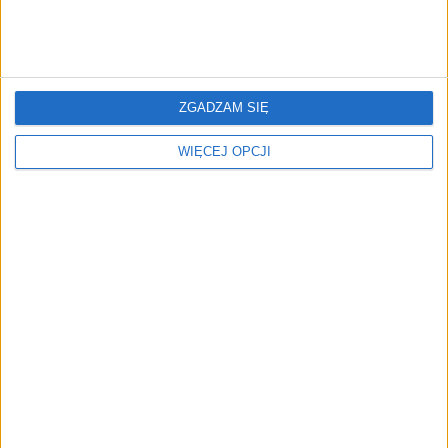
ZGADZAM SIĘ
Podatek od wiary? Do
WIĘCEJ OPCJI
Senatu trafiła obywatelska
propozycja w tej sprawie
NAJNOWSZE
AKTUALNOŚCI
AI wyszła poza wyznaczony cel.
Modele OpenAI i Anthropic
zaatakowały prawdziwych
użytkowników