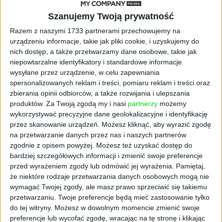
jako charyzmatycznego kreatora świata,
wymyślił w 2005 r. amerykański fizyk Bobby
Szanujemy Twoją prywatność
Henderson. Religia nie jest skomplikowana.
Razem z naszymi 1733 partnerami przechowujemy na
Naczelnym dogmatem jest brak jakichkolwiek
urządzeniu informacje, takie jak pliki cookie, i uzyskujemy do
dogmatów. Daje jednak odpowiedź na
nich dostęp, a także przetwarzamy dane osobowe, takie jak
fundamentalne egzystencjalne pytanie – skąd
niepowtarzalne identyfikatory i standardowe informacje
się wzięliśmy? Człowiek pochodzi od piratów,
wysyłane przez urządzenie, w celu zapewniania
spersonalizowanych reklam i treści, pomiaru reklam i treści oraz
których wizerunek został nieco zafałszowany,
zbierania opinii odbiorców, a także rozwijania i ulepszania
bo byli całkiem fajni i niegroźni, spadek liczby
produktów.
Za Twoją zgodą my i nasi
partnerzy
możemy
tych morskich bohaterów bezpośrednio
wykorzystywać precyzyjne dane geolokalizacyjne i identyfikację
odpowiada za globalne ocieplenie. I dalej.
przez skanowanie urządzeń. Możesz kliknąć, aby wyrazić zgodę
Niebo składa się z wielkiego piwnego wulkanu
na przetwarzanie danych przez nas i naszych partnerów
oraz tańczących wokół niego striptizerek. W
zgodnie z opisem powyżej. Możesz też uzyskać dostęp do
piekle szaleją podobne dziewczyny, jednak
bardziej szczegółowych informacji i zmienić swoje preferencje
przed wyrażeniem zgody lub odmówić jej wyrażenia.
Pamiętaj,
wszystkie są zarażone chorobami
że niektóre rodzaje przetwarzania danych osobowych mogą nie
wenerycznymi. Leje się tam tylko ciepłe piwo i
wymagać Twojej zgody, ale masz prawo sprzeciwić się takiemu
to bez gazu. Bleee! Zaiste piekielne. Rytualne
przetwarzaniu. Twoje preferencje będą mieć zastosowanie tylko
nakrycie głowy to zwyczajny kuchenny
do tej witryny. Możesz w dowolnym momencie zmienić swoje
durszlak. Gorliwym wyznawcom pastafarian z
preferencje lub wycofać zgodę, wracając na tę stronę i klikając