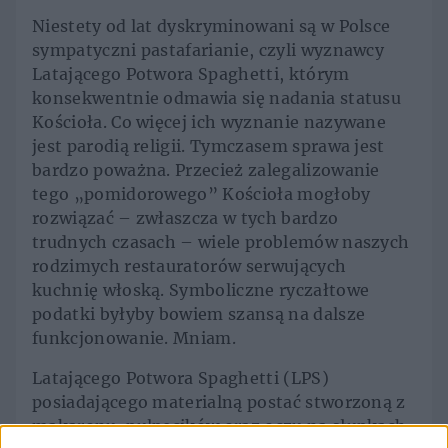
Niestety od lat dyskryminowani są w Polsce
sympatyczni pastafarianie, czyli wyznawcy
Latającego Potwora Spaghetti, którym
konsekwentnie odmawia się nadania statusu
Kościoła. Co więcej ich wyznanie nazywane
jest parodią religii. Tymczasem sprawa jest
bardzo poważna. Przecież zalegalizowanie
tego „pomidorowego” Kościoła mogłoby
rozwiązać – zwłaszcza w tych bardzo
trudnych czasach – wiele problemów naszych
rodzimych restauratorów serwujących
kuchnię włoską. Symboliczne ryczałtowe
podatki byłyby bowiem szansą na dalsze
funkcjonowanie. Mniam.
Latającego Potwora Spaghetti (LPS)
posiadającego materialną postać stworzoną z
makaronu, pulpecików oraz oczu na słupkach,